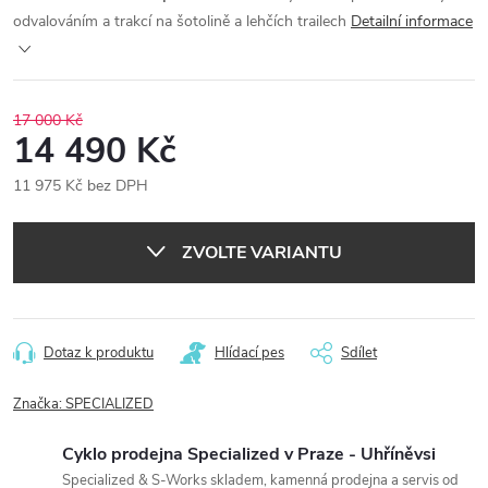
odvalováním a trakcí na šotolině a lehčích trailech
Detailní informace
17 000 Kč
14 490 Kč
11 975 Kč bez DPH
Měrná
cena:
ZVOLTE VARIANTU
Dotaz k produktu
Hlídací pes
Sdílet
Značka:
SPECIALIZED
Cyklo prodejna Specialized v Praze - Uhříněvsi
Specialized & S-Works skladem, kamenná prodejna a servis od