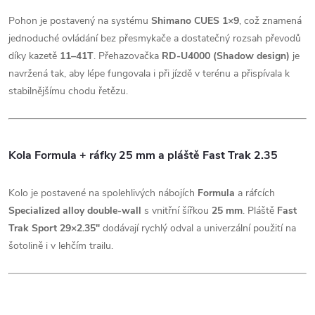
Pohon je postavený na systému
Shimano CUES 1×9
, což znamená
jednoduché ovládání bez přesmykače a dostatečný rozsah převodů
díky kazetě
11–41T
. Přehazovačka
RD-U4000 (Shadow design)
je
navržená tak, aby lépe fungovala i při jízdě v terénu a přispívala k
stabilnějšímu chodu řetězu.
Kola Formula + ráfky 25 mm a pláště Fast Trak 2.35
Kolo je postavené na spolehlivých nábojích
Formula
a ráfcích
Specialized alloy double-wall
s vnitřní šířkou
25 mm
. Pláště
Fast
Trak Sport 29×2.35"
dodávají rychlý odval a univerzální použití na
šotolině i v lehčím trailu.