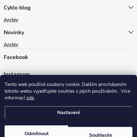
Cyklo blog
Archiv
Novinky
Archiv
Facebook
Instagram
Tento web používá soubory cookie. Dalším procházením
tohoto webu vyjadřujete souhlas s jejich používáním.. Více
informací
zde
.
Nastavení
Copyright 2026
BIKEWAY.CZ
. Všechna práva vyhrazena.
Upravit
nastavení cookies
Odmítnout
Souhlasím