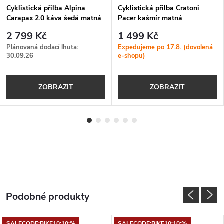
Cyklistická přilba Alpina
Cyklistická přilba Cratoni
Carapax 2.0 káva šedá matná
Pacer kašmír matná
2 799 Kč
1 499 Kč
Plánovaná dodací lhuta:
Expedujeme po 17.8. (dovolená
30.09.26
e-shopu)
ZOBRAZIT
ZOBRAZIT
SALECODE:BIKE10:10:%
SALECODE:BIKE10:10:%