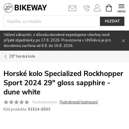
Přejít
NÁKUPNÍ
KOŠÍK
na
obsah
HLEDAT
Vážení zákazníci, z důvodu dovolené expedujeme všechny nově
přijaté objednávky po 17.8. 2026. Provozovna v Uhříněvsi je pro
dovolenou zavřena od 6.8. do 16.8. 2026.
29" horská kola
Horské kolo Specialized Rockhopper
Sport 2024 29" gloss sapphire -
dune white
Neohodnoceno
Podrobnosti hodnocení
Kód produktu:
91524-6503