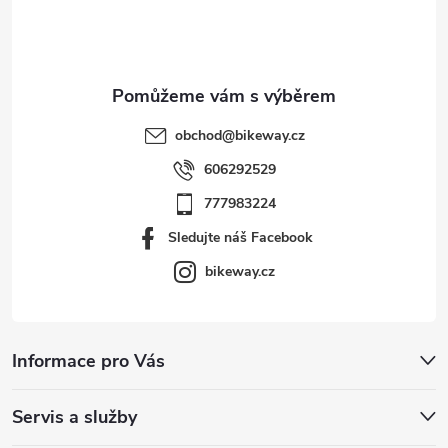
í
obchod
@
bikeway.cz
606292529
777983224
Sledujte náš Facebook
bikeway.cz
Informace pro Vás
Servis a služby