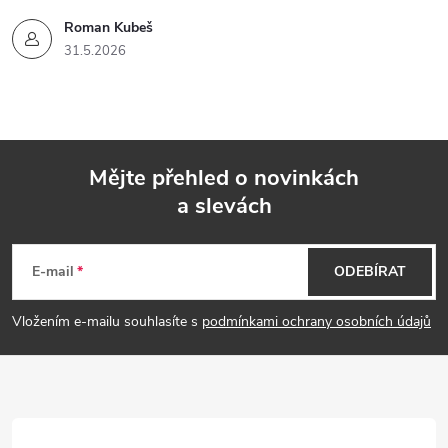
Roman Kubeš
31.5.2026
Mějte přehled o novinkách
a slevách
Z
á
E-mail
ODEBÍRAT
p
Vložením e-mailu souhlasíte s
podmínkami ochrany osobních údajů
a
t