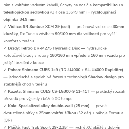
rám s vnitřním vedením kabelů, úchyty na nosič a
kompatibilitou s
teleskopickou sedlovkou
(QR osa 135×9 mm) +
rychloupínací
objímka 34,9 mm
✓
Vidlice: SR Suntour XCM 29 (coil)
— pružinová vidlice se
30mm
kluzáky
, Rx Tune a zdvihem
90/100 mm dle velikosti
pro vyšší
komfort v terénu
✓
Brzdy: Tektro BR-M275 Hydraulic Disc
— hydraulické
kotoučové brzdy s rotory
180/160 mm vpředu
a
160 mm vzadu
pro
jistější brzdění z kopce
✓
Pohon: Shimano CUES 1×9 (RD-U4000 + SL-U4000 Rapidfire)
— jednoduché a spolehlivé řazení s technologií
Shadow design
pro
stabilnější chod v terénu
✓
Kazeta: Shimano CUES CS-LG300-9 11–41T
— praktický rozsah
převodů pro výjezdy i běžné XC tempo
✓
Kola: Specialized alloy double-wall (25 mm)
— pevné
dvoustěnné ráfky s
25mm vnitřní šířkou
(32 děr) + náboje Formula
(QR)
✓
Pláště: Fast Trak Sport 29×2.35"
— rychlé XC pláště s dobrým