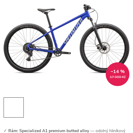
–14 %
17 000 Kč
✓
Rám: Specialized A1 premium butted alloy
— odolný hliníkový