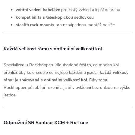
vnitřní vedení kabeláže
pro čistý vzhled a lepší ochranu
kompatibilita s teleskopickou sedlovkou
stealth rack mounts
pro nenápadnou montáž nosiče
Každá velikost rámu s optimální velikostí kol
Specialized u Rockhopperu dlouhodobě řeší to, co mnoho kol
přehlíží: aby kolo sedělo co nejlépe každému jezdci,
každá velikost
rámu je spárovaná s optimální velikostí kol
. Díky tomu
Rockhopper působí přirozeně a jistě v ovládání bez ohledu na výšku
jezdce.
Odpružení SR Suntour XCM + Rx Tune