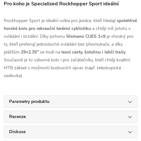
Pro koho je Specialized Rockhopper Sport ideální
Rockhopper Sport je ideální volba pro jezdce, kteří hledají
spolehlivé
horské kolo pro rekreační terénní cyklistiku
a chtějí mít jistotu v
ovládání i brzdění. Díky pohonu
Shimano CUES 1×9
je vhodný pro
ty, kteří preferují jednoduché ovládání bez přesmykače, a díky
plášťům
29×2.35"
se hodí na
lesní cesty, šotolinu i lehčí traily
.
Současně je to výborné kolo i pro začátečníky, kteří chtějí kvalitní
MTB základ s možností budoucích úprav (např. teleskopická
sedlovka).
Parametry produktu
Recenze
Diskuse