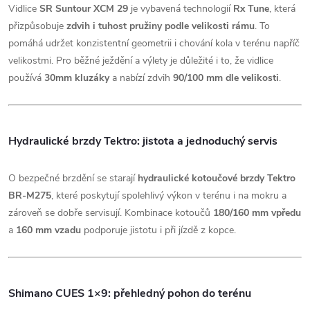
Vidlice
SR Suntour XCM 29
je vybavená technologií
Rx Tune
, která
přizpůsobuje
zdvih i tuhost pružiny podle velikosti rámu
. To
pomáhá udržet konzistentní geometrii i chování kola v terénu napříč
velikostmi. Pro běžné ježdění a výlety je důležité i to, že vidlice
používá
30mm kluzáky
a nabízí zdvih
90/100 mm dle velikosti
.
Hydraulické brzdy Tektro: jistota a jednoduchý servis
O bezpečné brzdění se starají
hydraulické kotoučové brzdy Tektro
BR-M275
, které poskytují spolehlivý výkon v terénu i na mokru a
zároveň se dobře servisují. Kombinace kotoučů
180/160 mm vpředu
a
160 mm vzadu
podporuje jistotu i při jízdě z kopce.
Shimano CUES 1×9: přehledný pohon do terénu