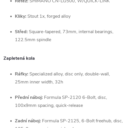
Řetěz:
SHIMANO CN-LG500, W/QUICK-LINK
Kliky:
Stout 1x, forged alloy
Střed:
Square-tapered, 73mm, internal bearings,
122.5mm spindle
Zapletená kola
Ráfky:
Specialized alloy, disc only, double-wall,
25mm inner width, 32h
Přední náboj:
Formula SP-2120 6-Bolt, disc,
100x9mm spacing, quick-release
Zadní náboj:
Formula SP-2125, 6-Bolt freehub, disc,