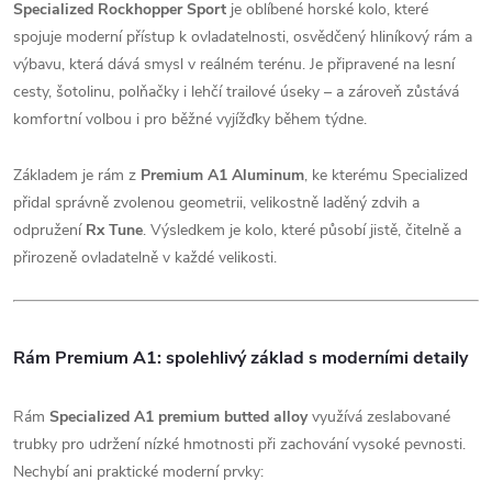
Specialized Rockhopper Sport
je oblíbené horské kolo, které
spojuje moderní přístup k ovladatelnosti, osvědčený hliníkový rám a
výbavu, která dává smysl v reálném terénu. Je připravené na lesní
cesty, šotolinu, polňačky i lehčí trailové úseky – a zároveň zůstává
komfortní volbou i pro běžné vyjížďky během týdne.
Základem je rám z
Premium A1 Aluminum
, ke kterému Specialized
přidal správně zvolenou geometrii, velikostně laděný zdvih a
odpružení
Rx Tune
. Výsledkem je kolo, které působí jistě, čitelně a
přirozeně ovladatelně v každé velikosti.
Rám Premium A1: spolehlivý základ s moderními detaily
Rám
Specialized A1 premium butted alloy
využívá zeslabované
trubky pro udržení nízké hmotnosti při zachování vysoké pevnosti.
Nechybí ani praktické moderní prvky: