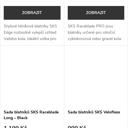
ZOBRAZIT
ZOBRAZIT
Stylové hliníkové blatníky SKS
SKS Raceblade PRO jsou
Edge rozhodně vylepší vzhled
blatníky určené pro silniční,
Vašeho kola. Ideální volba pro
cyklokrosová nebo gravel kola.
crossová a trekingová kola.
Sada blatníků SKS Raceblade
Sada blatníků SKS Veloflexx
Long – Black