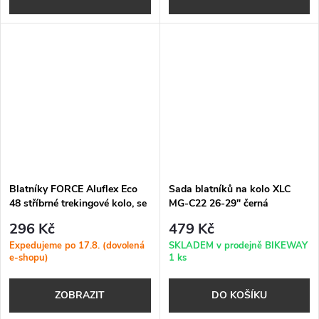
Blatníky FORCE Aluflex Eco
Sada blatníků na kolo XLC
48 stříbrné trekingové kolo, se
MG-C22 26-29" černá
vzpěrami
296 Kč
479 Kč
Expedujeme po 17.8. (dovolená
SKLADEM v prodejně BIKEWAY
e-shopu)
1 ks
ZOBRAZIT
DO KOŠÍKU