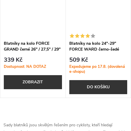
Blatníky na kolo FORCE
Blatníky na kolo 24"-29"
GRAND černé 26" / 27,5" / 29"
FORCE WARD černo-šedé
339 Kč
509 Kč
Dostupnost: NA DOTAZ
Expedujeme po 17.8. (dovolená
e-shopu)
ZOBRAZIT
DO KOŠÍKU
O
v
Sady blatníků jsou skvělým řešením pro cyklisty, kteří hledají