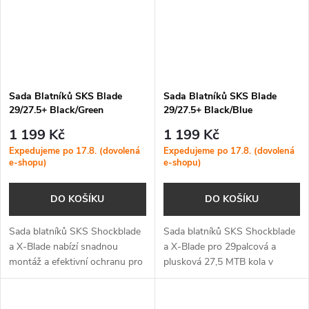
Sada Blatníků SKS Blade
Sada Blatníků SKS Blade
29/27.5+ Black/Green
29/27.5+ Black/Blue
1 199 Kč
1 199 Kč
Expedujeme po 17.8. (dovolená
Expedujeme po 17.8. (dovolená
e-shopu)
e-shopu)
DO KOŠÍKU
DO KOŠÍKU
Sada blatníků SKS Shockblade
Sada blatníků SKS Shockblade
a X-Blade nabízí snadnou
a X-Blade pro 29palcová a
montáž a efektivní ochranu pro
plusková 27,5 MTB kola v
29palcová a plusková 27,5 MTB
černo-modrém barevném
kola díky rychloupínacímu
provedení. Rychloupínací
systému a nastavitelnému
montážní systém usnadňuje