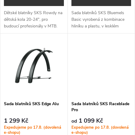
d
d
Dětské blatníky SKS Rowdy na
Sada blatníků SKS Bluemels
u
dětská kola 20-24", pro
Basic vyrobená z kombinace
u
budoucí profesionály v MTB.
hliníku a plastu, v lesklém
k
designu a dostupná v několika
k
šířkách.
t
t
ů
ů
Sada blatníků SKS Edge Alu
Sada blatníků SKS Raceblade
Pro
1 299 Kč
1 099 Kč
od
Expedujeme po 17.8. (dovolená
Expedujeme po 17.8. (dovolená
e-shopu)
e-shopu)