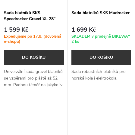
Sada blatníků SKS
Sada blatníků SKS Mudrocker
Speedrocker Gravel XL 28"
1 599 Kč
1 699 Kč
Expedujeme po 17.8. (dovolená
SKLADEM v prodejně BIKEWAY
e-shopu)
2 ks
DO KOŠÍKU
DO KOŠÍKU
Univerzální sada gravel blatníků
Sada robustních blatníků pro
se vzpěrami pro pláště až 52
horská kola i elektrokola.
mm. Padnou téměř na jakýkoliv
rám.