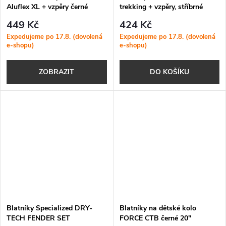
Aluflex XL + vzpěry černé
trekking + vzpěry, stříbrné
449 Kč
424 Kč
Expedujeme po 17.8. (dovolená
Expedujeme po 17.8. (dovolená
e-shopu)
e-shopu)
ZOBRAZIT
DO KOŠÍKU
Blatníky Specialized DRY-
Blatníky na dětské kolo
TECH FENDER SET
FORCE CTB černé 20"