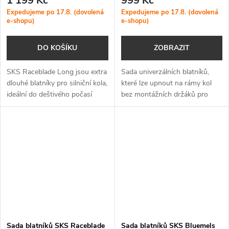
1 199 Kč
999 Kč
Expedujeme po 17.8. (dovolená
Expedujeme po 17.8. (dovolená
e-shopu)
e-shopu)
DO KOŠÍKU
ZOBRAZIT
SKS Raceblade Long jsou extra
Sada univerzálních blatníků,
dlouhé blatníky pro silniční kola,
které lze upnout na rámy kol
ideální do deštivého počasí
bez montážních držáků pro
nebo na zimní tréninky. Tato
blatníky. Dostupné v několika
délka zajišťuje plné krytí, což
verzích pro 26-27.5 a 29
znamená, že vy i...
palcová kola. Velmi jednoduchá
montáž.
Sada blatníků SKS Raceblade
Sada blatníků SKS Bluemels