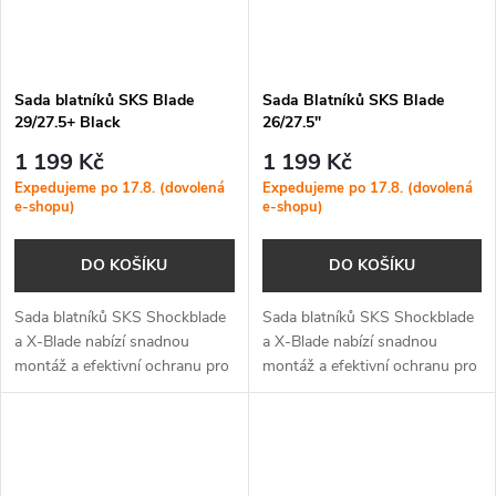
Sada blatníků SKS Blade
Sada Blatníků SKS Blade
29/27.5+ Black
26/27.5"
1 199 Kč
1 199 Kč
Expedujeme po 17.8. (dovolená
Expedujeme po 17.8. (dovolená
e-shopu)
e-shopu)
DO KOŠÍKU
DO KOŠÍKU
Sada blatníků SKS Shockblade
Sada blatníků SKS Shockblade
a X-Blade nabízí snadnou
a X-Blade nabízí snadnou
montáž a efektivní ochranu pro
montáž a efektivní ochranu pro
29palcová a plusková 27,5 MTB
26 a 27,5palcová MTB kola díky
kola díky rychloupínacímu
rychloupínacímu systému a
systému a nastavitelnému
nastavitelnému sklonu
sklonu...
zadního...