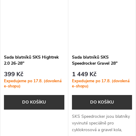
sklonu...
montáž blatníků do...
Sada blatníků SKS Hightrek
Sada blatníků SKS
2.0 26-28"
Speedrocker Gravel 28"
399 Kč
1 449 Kč
Expedujeme po 17.8. (dovolená
Expedujeme po 17.8. (dovolená
e-shopu)
e-shopu)
DO KOŠÍKU
DO KOŠÍKU
SKS Speedrocker jsou blatníky
vyvinuté speciálně pro
cyklokrosová a gravel kola,