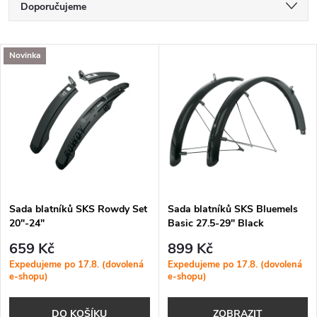
Ř
Doporučujeme
a
Nejlevnější
V
Novinka
Nejdražší
z
ý
Nejprodávanější
e
p
Abecedně
n
i
í
s
p
Sada blatníků SKS Rowdy Set
Sada blatníků SKS Bluemels
20"-24"
Basic 27.5-29" Black
p
r
659 Kč
899 Kč
r
Expedujeme po 17.8. (dovolená
Expedujeme po 17.8. (dovolená
e-shopu)
e-shopu)
o
o
DO KOŠÍKU
ZOBRAZIT