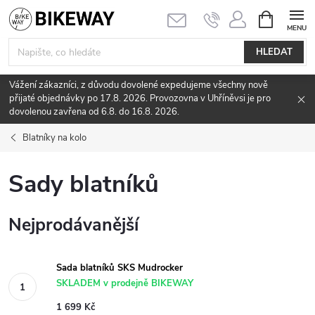
Přejít
NÁKUPNÍ
KOŠÍK
na
obsah
HLEDAT
Vážení zákazníci, z důvodu dovolené expedujeme všechny nově
přijaté objednávky po 17.8. 2026. Provozovna v Uhříněvsi je pro
dovolenou zavřena od 6.8. do 16.8. 2026.
Blatníky na kolo
Sady blatníků
Nejprodávanější
Sada blatníků SKS Mudrocker
SKLADEM v prodejně BIKEWAY
1 699 Kč