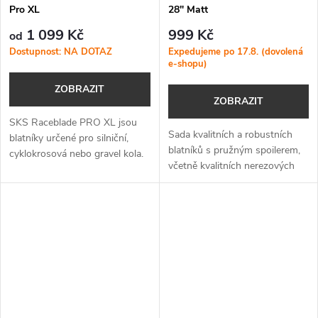
Pro XL
28" Matt
1 099 Kč
999 Kč
od
Dostupnost: NA DOTAZ
Expedujeme po 17.8. (dovolená
e-shopu)
ZOBRAZIT
ZOBRAZIT
SKS Raceblade PRO XL jsou
Sada kvalitních a robustních
blatníky určené pro silniční,
blatníků s pružným spoilerem,
cyklokrosová nebo gravel kola.
včetně kvalitních nerezových
Verze XL je určená pro pláště v
vzpěr pro silniční, gravel,
rozměru 700x25-32C.
krosová a trekingová kola.
Dostupné ve třech šířkách, 35,
45...