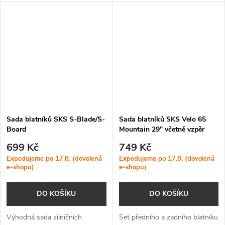
cestovatelské speciály, a silniční
kola s širšími plášti v rozmezí
32 až 42 mm.
Sada blatníků SKS S-Blade/S-
Sada blatníků SKS Velo 65
Board
Mountain 29" včetně vzpěr
699 Kč
749 Kč
Expedujeme po 17.8. (dovolená
Expedujeme po 17.8. (dovolená
e-shopu)
e-shopu)
DO KOŠÍKU
DO KOŠÍKU
Výhodná sada silničních
Set předního a zadního blatníku