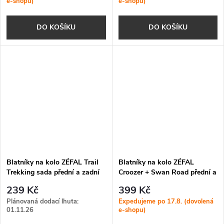
e-shopu)
e-shopu)
DO KOŠÍKU
DO KOŠÍKU
Blatníky na kolo ZÉFAL Trail
Blatníky na kolo ZÉFAL
Trekking sada přední a zadní
Croozer + Swan Road přední a
28"
zadní silniční
239 Kč
399 Kč
Plánovaná dodací lhuta:
Expedujeme po 17.8. (dovolená
01.11.26
e-shopu)