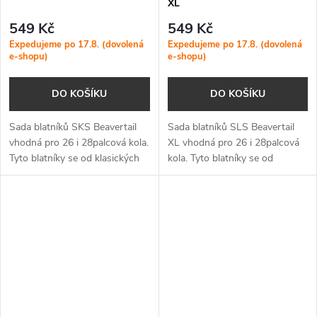
XL
549 Kč
549 Kč
Expedujeme po 17.8. (dovolená
Expedujeme po 17.8. (dovolená
e-shopu)
e-shopu)
DO KOŠÍKU
DO KOŠÍKU
Sada blatníků SKS Beavertail
Sada blatníků SLS Beavertail
vhodná pro 26 i 28palcová kola.
XL vhodná pro 26 i 28palcová
Tyto blatníky se od klasických
kola. Tyto blatníky se od
liší především líbivým designem
klasických liší především líbivým
a výborným zpracováním.
designem a výborným
zpracováním.