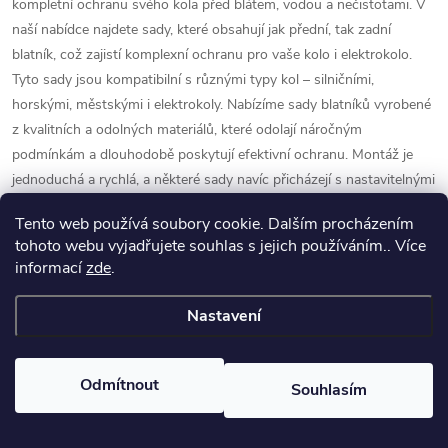
kompletní ochranu svého kola před blátem, vodou a nečistotami. V
l
naší nabídce najdete sady, které obsahují jak přední, tak zadní
á
blatník, což zajistí komplexní ochranu pro vaše kolo i elektrokolo.
Tyto sady jsou kompatibilní s různými typy kol – silničními,
d
horskými, městskými i elektrokoly. Nabízíme sady blatníků vyrobené
z kvalitních a odolných materiálů, které odolají náročným
a
podmínkám a dlouhodobě poskytují efektivní ochranu. Montáž je
c
jednoduchá a rychlá, a některé sady navíc přicházejí s nastavitelnými
prvky pro lepší přizpůsobení. Sady blatníků jsou ideální volbou pro
í
Tento web používá soubory cookie. Dalším procházením
cyklisty, kteří chtějí mít vše potřebné na jednom místě a zajistit si
tohoto webu vyjadřujete souhlas s jejich používáním.. Více
p
pohodlnou a čistou jízdu bez ohledu na počasí.
informací
zde
.
r
Nastavení
v
k
Odmítnout
Souhlasím
y