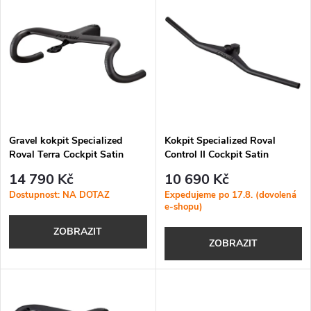
z
ý
Nejprodávanější
e
p
Abecedně
n
i
í
s
p
Gravel kokpit Specialized
Kokpit Specialized Roval
Roval Terra Cockpit Satin
Control II Cockpit Satin
p
Carbon/Gloss Black
Carbon/Gloss Black Chrome
r
14 790 Kč
10 690 Kč
r
Dostupnost: NA DOTAZ
Expedujeme po 17.8. (dovolená
e-shopu)
o
o
ZOBRAZIT
ZOBRAZIT
d
d
u
u