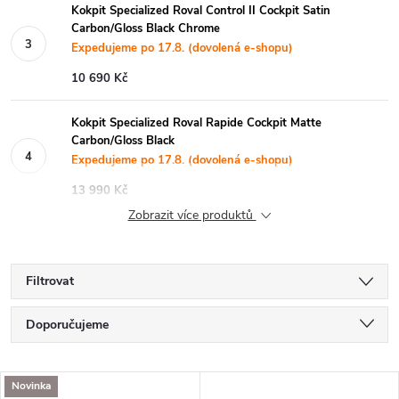
Kokpit Specialized Roval Control II Cockpit Satin
Carbon/Gloss Black Chrome
Expedujeme po 17.8. (dovolená e-shopu)
10 690 Kč
Kokpit Specialized Roval Rapide Cockpit Matte
Carbon/Gloss Black
Expedujeme po 17.8. (dovolená e-shopu)
13 990 Kč
Zobrazit více produktů
Filtrovat
Ř
Doporučujeme
a
Nejlevnější
V
Novinka
Nejdražší