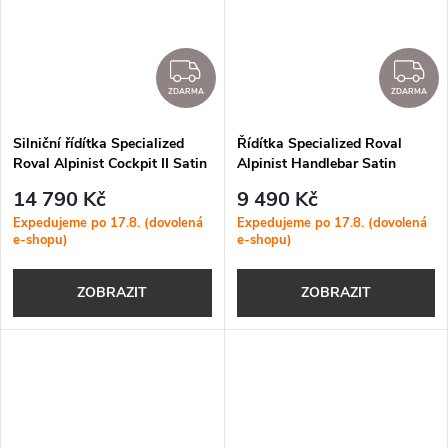
ZDARMA
Z
ZDARMA
ZDARMA
Silniční řídítka Specialized
Řídítka Specialized Roval
Roval Alpinist Cockpit II Satin
Alpinist Handlebar Satin
Carbon/Gloss Black
Carbon/Gloss Black
14 790 Kč
9 490 Kč
Expedujeme po 17.8. (dovolená
Expedujeme po 17.8. (dovolená
e-shopu)
e-shopu)
ZOBRAZIT
ZOBRAZIT