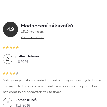
l
á
Hodnocení zákazníků
d
4,9
1510 hodnocení
a
Zobrazit recenze
c
í
p. Aleš Hofman
1.6.2026
p
r
Volal jsem paní do obchodu komunikace a vysvětlení mých dotazů
v
spokojen. Jediné za co jsem nedal hvězdičky všechny je ,že zboží
k
než dorazilo od dodavatele tak to trvalo.
Roman Kubeš
y
31.5.2026