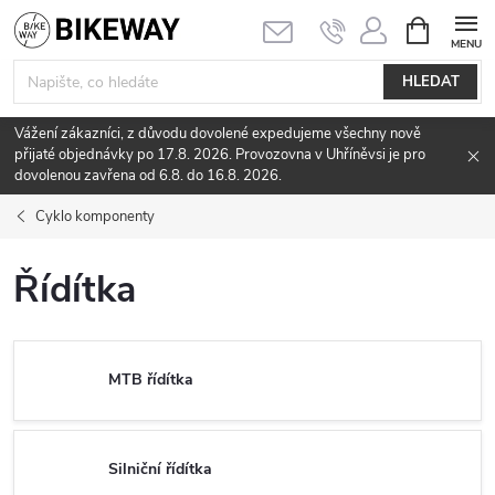
Přejít
NÁKUPNÍ
KOŠÍK
na
obsah
HLEDAT
Vážení zákazníci, z důvodu dovolené expedujeme všechny nově
přijaté objednávky po 17.8. 2026. Provozovna v Uhříněvsi je pro
dovolenou zavřena od 6.8. do 16.8. 2026.
Cyklo komponenty
Řídítka
MTB řídítka
Silniční řídítka