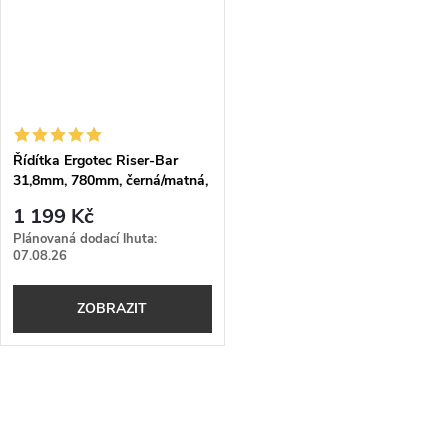
Řídítka Ergotec Riser-Bar
31,8mm, 780mm, černá/matná,
12°
1 199 Kč
Plánovaná dodací lhuta:
07.08.26
ZOBRAZIT
O
v