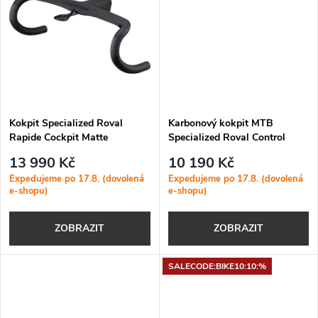
k
k
t
t
ů
ů
Kokpit Specialized Roval
Karbonový kokpit MTB
Rapide Cockpit Matte
Specialized Roval Control
Carbon/Gloss Black
Riser Cockpit
13 990 Kč
10 190 Kč
Expedujeme po 17.8. (dovolená
Expedujeme po 17.8. (dovolená
e-shopu)
e-shopu)
ZOBRAZIT
ZOBRAZIT
SALECODE:BIKE10:10:%