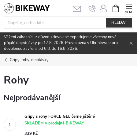
Přejít
NÁKUPNÍ
KOŠÍK
na
obsah
HLEDAT
Vážení zákazníci, z důvodu dovolené expedujeme všechny nově
přijaté objednávky po 17.8. 2026. Provozovna v Uhříněvsi je pro
dovolenou zavřena od 6.8. do 16.8. 2026.
Gripy, rohy, omotávky
Rohy
Nejprodávanější
Gripy s rohy FORCE GEL černé jištěné
SKLADEM v prodejně BIKEWAY
339 Kč