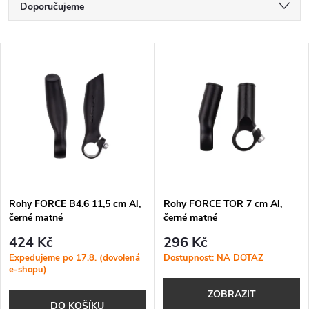
Ř
Doporučujeme
a
Nejlevnější
V
Nejdražší
z
ý
Nejprodávanější
e
p
Abecedně
n
i
í
s
p
Rohy FORCE B4.6 11,5 cm Al,
Rohy FORCE TOR 7 cm Al,
černé matné
černé matné
p
r
424 Kč
296 Kč
r
Expedujeme po 17.8. (dovolená
Dostupnost: NA DOTAZ
e-shopu)
o
o
ZOBRAZIT
DO KOŠÍKU