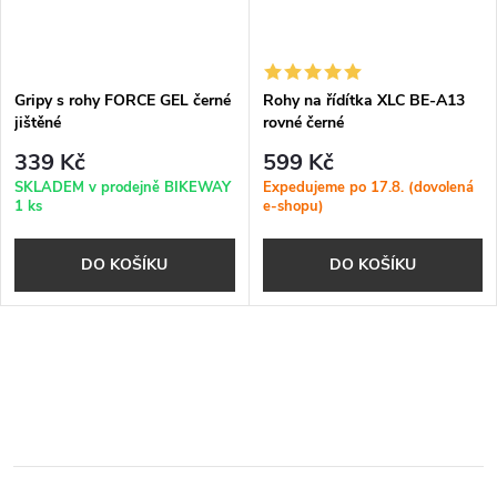
Gripy s rohy FORCE GEL černé
Rohy na řídítka XLC BE-A13
jištěné
rovné černé
339 Kč
599 Kč
SKLADEM v prodejně BIKEWAY
Expedujeme po 17.8. (dovolená
1 ks
e-shopu)
DO KOŠÍKU
DO KOŠÍKU
O
v
l