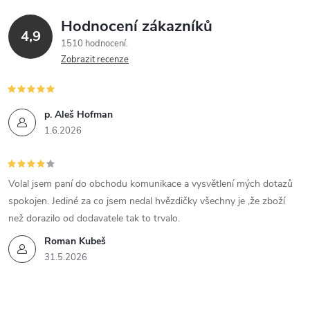
á
Hodnocení zákazníků
d
4,9
1510 hodnocení
a
Zobrazit recenze
c
í
p. Aleš Hofman
1.6.2026
p
r
Volal jsem paní do obchodu komunikace a vysvětlení mých dotazů
v
spokojen. Jediné za co jsem nedal hvězdičky všechny je ,že zboží
k
než dorazilo od dodavatele tak to trvalo.
Roman Kubeš
y
31.5.2026
v
ý