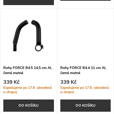
d
d
u
u
k
k
t
t
ů
ů
Rohy FORCE B4.5 14,5 cm Al,
Rohy FORCE B4.4 11 cm Al,
černé matné
černé matné
339 Kč
339 Kč
Expedujeme po 17.8. (dovolená
Expedujeme po 17.8. (dovolená
e-shopu)
e-shopu)
DO KOŠÍKU
DO KOŠÍKU