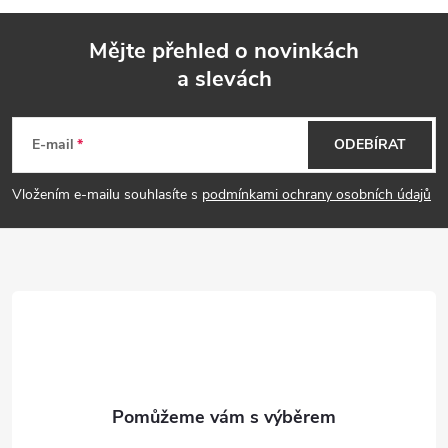
p
Mějte přehled o novinkách
i
a slevách
Z
s
á
E-mail
ODEBÍRAT
u
p
Vložením e-mailu souhlasíte s
podmínkami ochrany osobních údajů
a
t
í