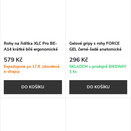
Rohy na řidítka XLC Pro BE-
Gelové gripy s rohy FORCE
A14 krátké bílé ergonomické
GEL černé-šedé anatomické
83mm
jištěné
579 Kč
296 Kč
Expedujeme po 17.8. (dovolená
SKLADEM v prodejně BIKEWAY
e-shopu)
1 ks
DO KOŠÍKU
DO KOŠÍKU