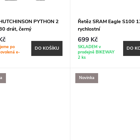
ť HUTCHINSON PYTHON 2
Řetěz SRAM Eagle S100 1
30 drát, černý
rychlostní
Kč
699 Kč
jeme po
SKLADEM v
DO KOŠÍKU
DO K
dovolená e-
prodejně BIKEWAY
2 ks
ka
Novinka