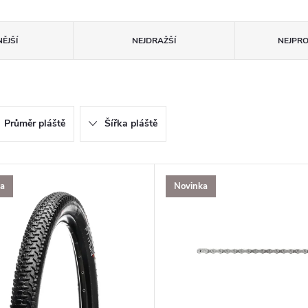
ĚJŠÍ
NEJDRAŽŠÍ
NEJPR
Průměr pláště
Šířka pláště
ka
Novinka