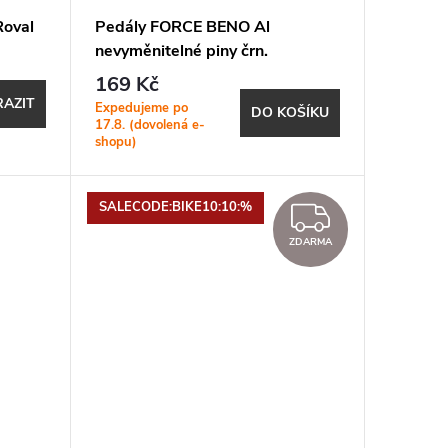
Roval
Pedály FORCE BENO Al
nevyměnitelné piny črn.
169 Kč
AZIT
Expedujeme po
DO KOŠÍKU
17.8. (dovolená e-
shopu)
SALECODE:BIKE10:10:%
ZDARM
ZDARMA