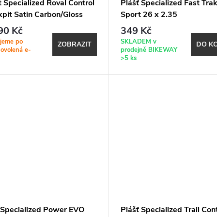
 Specialized Roval Control
Plášť Specialized Fast Tra
kpit Satin Carbon/Gloss
Sport 26 x 2.35
 Chrome
90 Kč
349 Kč
jeme po
SKLADEM v
ZOBRAZIT
DO K
dovolená e-
prodejně BIKEWAY
>5 ks
 Specialized Power EVO
Plášť Specialized Trail Con