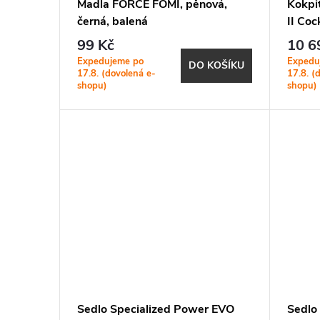
Madla FORCE FOMI, pěnová,
Kokpit
černá, balená
II Coc
Black
99 Kč
10 6
Expedujeme po
Expedu
DO KOŠÍKU
17.8. (dovolená e-
17.8. (
shopu)
shopu)
Sedlo Specialized Power EVO
Sedlo