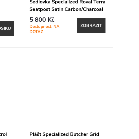
k
Sedlovka Specialized Roval Terra
Seatpost Satin Carbon/Charcoal
330mm x 20mm Offset
5 800 Kč
ZOBRAZIT
Dostupnost: NA
OŠÍKU
DOTAZ
trol
Plášť Specialized Butcher Grid