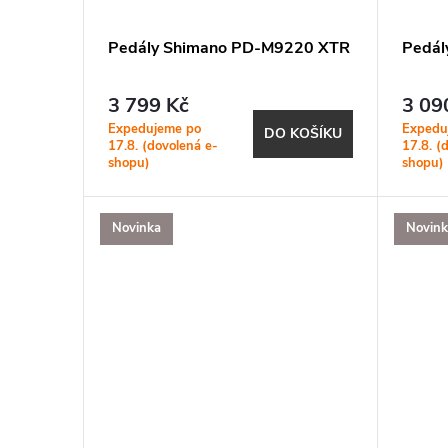
Pedály Shimano PD-M9220 XTR
Pedál
3 799 Kč
3 09
Expedujeme po
Expedu
DO KOŠÍKU
17.8. (dovolená e-
17.8. (
shopu)
shopu)
Novinka
Novin