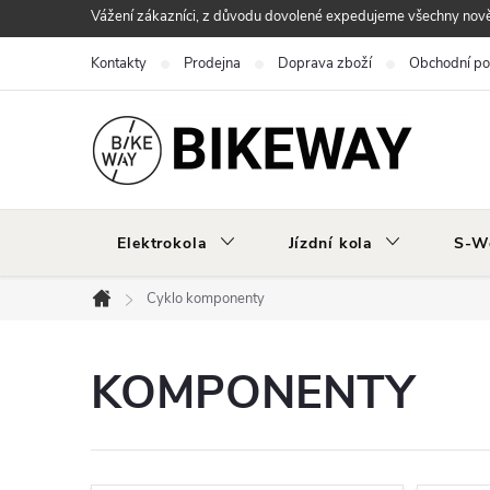
Přejít
Vážení zákazníci, z důvodu dovolené expedujeme všechny nově 
na
Kontakty
Prodejna
Doprava zboží
Obchodní p
obsah
Elektrokola
Jízdní kola
S-W
Cyklo komponenty
Domů
KOMPONENTY