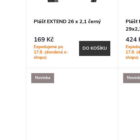
o
s
d
p
Plášť EXTEND 26 x 2,1 černý
Pláš
u
29x2,
r
169 Kč
424 
k
o
Expedujeme po
Expedu
DO KOŠÍKU
17.8. (dovolená e-
17.8. (
shopu)
shopu)
t
d
ů
u
Novinka
Novin
k
t
ů