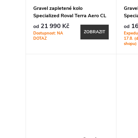
Gravel zapletené kolo
Gravel
Specialized Roval Terra Aero CL
Specia
Satin Carbon/Satin Black
Satin
21 990 Kč
16
od
od
ZOBRAZIT
Dostupnost: NA
Expedu
DOTAZ
17.8. (
shopu)