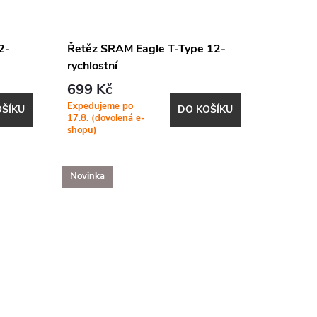
2-
Řetěz SRAM Eagle T-Type 12-
rychlostní
699 Kč
Expedujeme po
OŠÍKU
DO KOŠÍKU
17.8. (dovolená e-
shopu)
Novinka