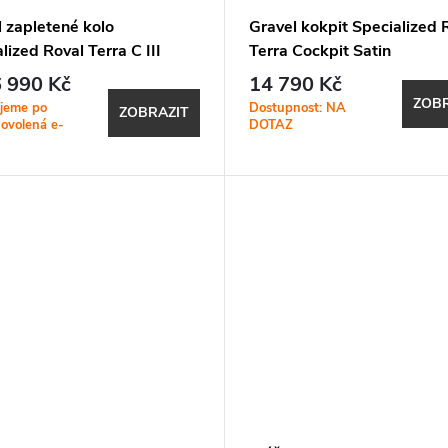
 zapletené kolo
Gravel kokpit Specialized 
lized Roval Terra C III
Terra Cockpit Satin
 Carbon/Satin Black
Carbon/Gloss Black
 990 Kč
14 790 Kč
ZOBR
jeme po
Dostupnost: NA
ZOBRAZIT
dovolená e-
DOTAZ