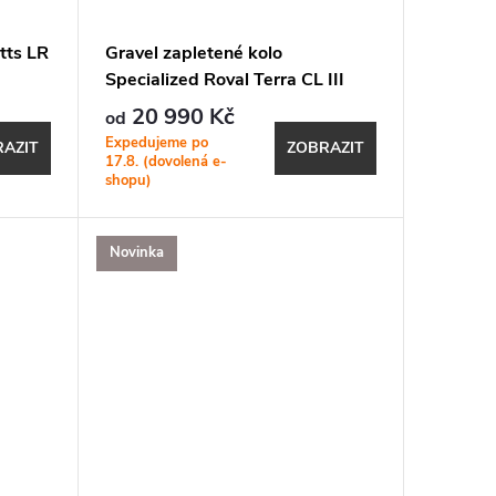
tts LR
Gravel zapletené kolo
Specialized Roval Terra CL III
Satin Carbon/Satin Black
20 990 Kč
od
Expedujeme po
AZIT
ZOBRAZIT
17.8. (dovolená e-
shopu)
Novinka