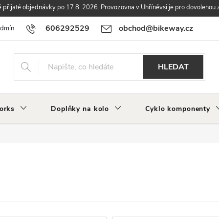
přijaté objednávky po 17.8. 2026. Provozovna v Uhříněvsi je pro dovolenou 
606292529
obchod@bikeway.cz
odmínky
Podmínky ochrany osobních údajů
Vrácení a reklamace zbo
HLEDAT
orks
Doplňky na kolo
Cyklo komponenty