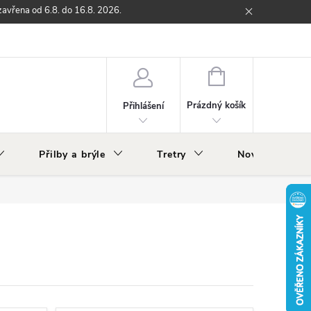
zavřena od 6.8. do 16.8. 2026.
ží
Zpětný odběr elektrozařízení s ukončenou životností
O nás
NÁKUPNÍ
KOŠÍK
Prázdný košík
Přihlášení
Přilby a brýle
Tretry
Nově v nabídc