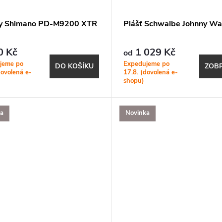
y Shimano PD-M9200 XTR
Plášť Schwalbe Johnny Wa
0 Kč
1 029 Kč
od
jeme po
Expedujeme po
DO KOŠÍKU
ZOBR
dovolená e-
17.8. (dovolená e-
shopu)
ka
Novinka