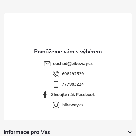
t
í
obchod
@
bikeway.cz
606292529
777983224
Sledujte náš Facebook
bikeway.cz
Informace pro Vás