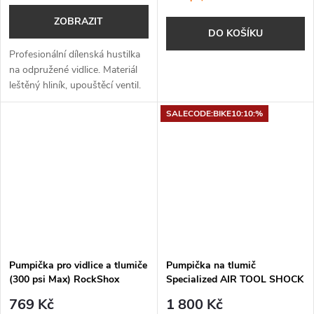
ZOBRAZIT
DO KOŠÍKU
Profesionální dílenská hustilka
na odpružené vidlice. Materiál
leštěný hliník, upouštěcí ventil.
SALECODE:BIKE10:10:%
Pumpička pro vidlice a tlumiče
Pumpička na tlumič
(300 psi Max) RockShox
Specialized AIR TOOL SHOCK
BLK
769 Kč
1 800 Kč