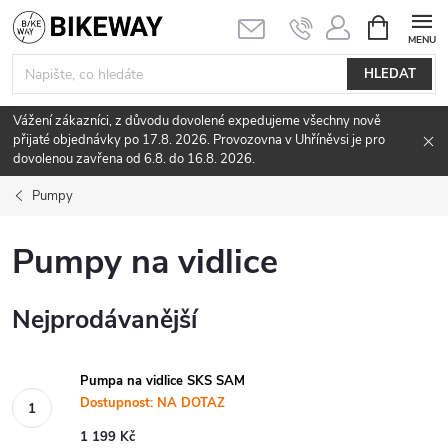
Přejít
NÁKUPNÍ
KOŠÍK
na
obsah
HLEDAT
Vážení zákazníci, z důvodu dovolené expedujeme všechny nově
přijaté objednávky po 17.8. 2026. Provozovna v Uhříněvsi je pro
dovolenou zavřena od 6.8. do 16.8. 2026.
Pumpy
Pumpy na vidlice
Nejprodávanější
Pumpa na vidlice SKS SAM
Dostupnost: NA DOTAZ
1 199 Kč