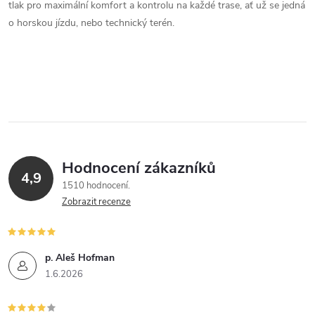
p
tlak pro maximální komfort a kontrolu na každé trase, ať už se jedná
o horskou jízdu, nebo technický terén.
r
v
k
y
v
Hodnocení zákazníků
ý
4,9
1510 hodnocení
p
Zobrazit recenze
i
p. Aleš Hofman
s
1.6.2026
u