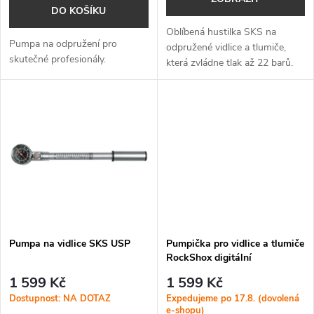
o
DO KOŠÍKU
d
d
Oblíbená hustilka SKS na
Pumpa na odpružení pro
u
odpružené vidlice a tlumiče,
skutečné profesionály.
která zvládne tlak až 22 barů.
u
Hliníkové tělo, upouštěcí ventil.
k
k
t
t
ů
ů
Pumpa na vidlice SKS USP
Pumpička pro vidlice a tlumiče
RockShox digitální
vysokotlaká (300 psi max)
1 599 Kč
1 599 Kč
Dostupnost: NA DOTAZ
Expedujeme po 17.8. (dovolená
e-shopu)