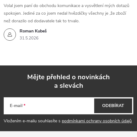
Volal jsem paní do obchodu komunikace a vysvětlení mých dotazů
spokojen. Jediné za co jsem nedal hvězdičky všechny je ,že zboží
než dorazilo od dodavatele tak to trvalo.
Roman Kubeš
31.5.2026
Mějte přehled o novinkách
a slevách
Z
á
E-mail
ODEBÍRAT
p
Vložením e-mailu souhlasíte s
podmínkami ochrany osobních údajů
a