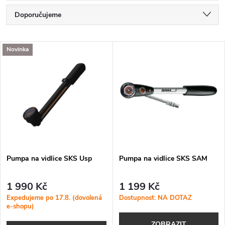
Ř
Doporučujeme
a
Nejlevnější
V
Novinka
Nejdražší
z
ý
Nejprodávanější
e
p
Abecedně
n
i
í
s
p
Pumpa na vidlice SKS Usp
Pumpa na vidlice SKS SAM
p
r
1 990 Kč
1 199 Kč
r
Expedujeme po 17.8. (dovolená
Dostupnost: NA DOTAZ
e-shopu)
o
ZOBRAZIT