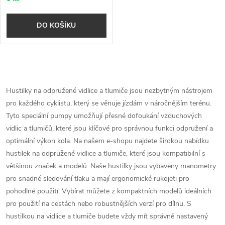
DO KOŠÍKU
O
v
Hustilky na odpružené vidlice a tlumiče jsou nezbytným nástrojem
pro každého cyklistu, který se věnuje jízdám v náročnějším terénu.
l
Tyto speciální pumpy umožňují přesné dofoukání vzduchových
á
vidlic a tlumičů, které jsou klíčové pro správnou funkci odpružení a
optimální výkon kola. Na našem e-shopu najdete širokou nabídku
d
hustilek na odpružené vidlice a tlumiče, které jsou kompatibilní s
většinou značek a modelů. Naše hustilky jsou vybaveny manometry
a
pro snadné sledování tlaku a mají ergonomické rukojeti pro
c
pohodlné použití. Vybírat můžete z kompaktních modelů ideálních
pro použití na cestách nebo robustnějších verzí pro dílnu. S
í
hustilkou na vidlice a tlumiče budete vždy mít správně nastavený