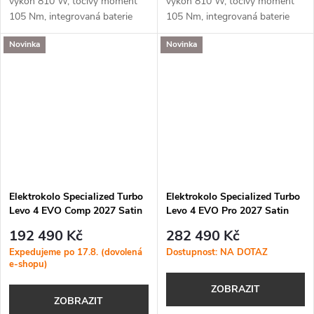
výkon 810 W, točivý moment
výkon 810 W, točivý moment
105 Nm, integrovaná baterie
105 Nm, integrovaná baterie
840 Wh a podpora aplikace
840 Wh a podpora aplikace
Novinka
Novinka
Specialized (MicroTune, OTA
Specialized (MicroTune, OTA
aktualizace, Bluetooth, ANT+,
aktualizace, Bluetooth, ANT+,
Apple Find...
Apple Find...
Elektrokolo Specialized Turbo
Elektrokolo Specialized Turbo
Levo 4 EVO Comp 2027 Satin
Levo 4 EVO Pro 2027 Satin
Agave Grey / Desert Metallic
Shadow / Silver Dust
192 490 Kč
282 490 Kč
Expedujeme po 17.8. (dovolená
Dostupnost: NA DOTAZ
e-shopu)
ZOBRAZIT
ZOBRAZIT