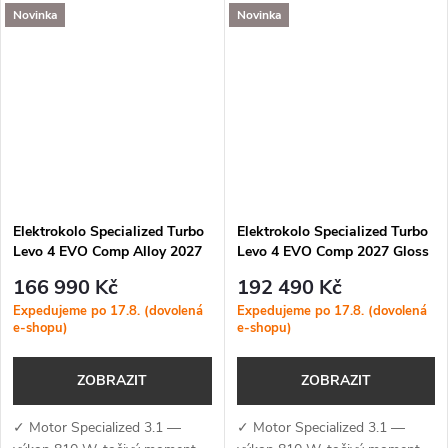
(MicroTune, OTA aktualizace,
Novinka
Novinka
Specialized (MicroTune, OTA
Bluetooth, ANT+, Apple Find
aktualizace, Bluetooth, ANT+,
My)✓...
Apple Find...
Elektrokolo Specialized Turbo
Elektrokolo Specialized Turbo
Levo 4 EVO Comp Alloy 2027
Levo 4 EVO Comp 2027 Gloss
Satin Redwood Metallic /
Warm Smoke / Pistachio
166 990 Kč
192 490 Kč
Bordeaux Metallic
Expedujeme po 17.8. (dovolená
Expedujeme po 17.8. (dovolená
e-shopu)
e-shopu)
ZOBRAZIT
ZOBRAZIT
✓ Motor Specialized 3.1 —
✓ Motor Specialized 3.1 —