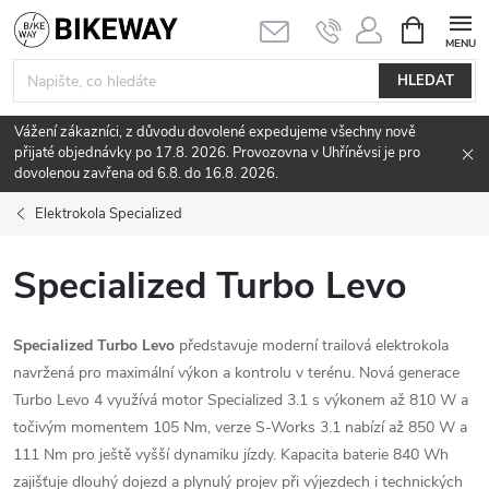
Přejít
NÁKUPNÍ
KOŠÍK
na
obsah
HLEDAT
Vážení zákazníci, z důvodu dovolené expedujeme všechny nově
přijaté objednávky po 17.8. 2026. Provozovna v Uhříněvsi je pro
dovolenou zavřena od 6.8. do 16.8. 2026.
Elektrokola Specialized
Specialized Turbo Levo
Specialized Turbo Levo
představuje moderní trailová elektrokola
navržená pro maximální výkon a kontrolu v terénu. Nová generace
Turbo Levo 4 využívá motor Specialized 3.1 s výkonem až 810 W a
točivým momentem 105 Nm, verze S-Works 3.1 nabízí až 850 W a
111 Nm pro ještě vyšší dynamiku jízdy. Kapacita baterie 840 Wh
zajišťuje dlouhý dojezd a plynulý projev při výjezdech i technických