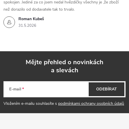
spokojen. Jediné za co jsem nedal hvězdičky všechny je ,že zboží
než dorazilo od dodavatele tak to trvalo.
Roman Kubeš
31.5.2026
Mějte přehled o novinkách
a slevách
Z
á
E-mail
ODEBÍRAT
p
Vložením e-mailu souhlasíte s
podmínkami ochrany osobních údajů
a