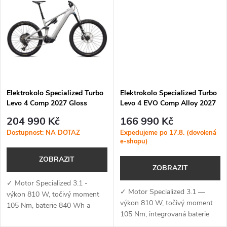
t
My)✓...
My)✓...
t
ů
ů
Elektrokolo Specialized Turbo
Elektrokolo Specialized Turbo
Levo 4 Comp 2027 Gloss
Levo 4 EVO Comp Alloy 2027
Dolomite / Shadow Silver
Gloss Desert Metallic /
204 990 Kč
166 990 Kč
Metallic Obsidian
Dostupnost: NA DOTAZ
Expedujeme po 17.8. (dovolená
e-shopu)
ZOBRAZIT
ZOBRAZIT
✓ Motor Specialized 3.1 -
✓ Motor Specialized 3.1 —
výkon 810 W, točivý moment
výkon 810 W, točivý moment
105 Nm, baterie 840 Wh a
105 Nm, integrovaná baterie
podpora aplikace Specialized
840 Wh a podpora aplikace