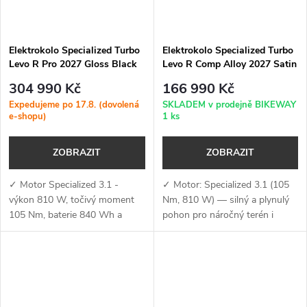
Elektrokolo Specialized Turbo
Elektrokolo Specialized Turbo
Levo R Pro 2027 Gloss Black
Levo R Comp Alloy 2027 Satin
Red Chameleon / Dolomite
Metallic Deep Marine /
304 990 Kč
166 990 Kč
Shadow Silver
Expedujeme po 17.8. (dovolená
SKLADEM v prodejně BIKEWAY
e-shopu)
1 ks
ZOBRAZIT
ZOBRAZIT
✓ Motor Specialized 3.1 -
✓ Motor: Specialized 3.1 (105
výkon 810 W, točivý moment
Nm, 810 W) — silný a plynulý
105 Nm, baterie 840 Wh a
pohon pro náročný terén i
podpora aplikace Specialized
dlouhé výjezdy ✓ Baterie +
(MicroTune, OTA aktualizace,
nabíjení: 840 Wh + 4A
Bluetooth, ANT+, Apple Find
nabíječka — integrovaná baterie
My)✓...
s vysokou...