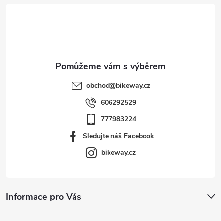
t
í
obchod
@
bikeway.cz
606292529
777983224
Sledujte náš Facebook
bikeway.cz
Informace pro Vás