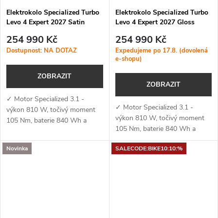
Elektrokolo Specialized Turbo
Elektrokolo Specialized Turbo
Levo 4 Expert 2027 Satin
Levo 4 Expert 2027 Gloss
Sandstone Metallic / Burnt
Metallic Deep Marine / Silver
254 990 Kč
254 990 Kč
Gold Metallic
Dust
Dostupnost: NA DOTAZ
Expedujeme po 17.8. (dovolená
e-shopu)
ZOBRAZIT
ZOBRAZIT
✓ Motor Specialized 3.1 -
✓ Motor Specialized 3.1 -
výkon 810 W, točivý moment
výkon 810 W, točivý moment
105 Nm, baterie 840 Wh a
105 Nm, baterie 840 Wh a
podpora aplikace Specialized
podpora aplikace Specialized
(MicroTune, OTA aktualizace,
Novinka
SALECODE:BIKE10:10:%
(MicroTune, OTA aktualizace,
Bluetooth, ANT+, Apple Find
Bluetooth, ANT+, Apple Find
My)✓...
My)✓...