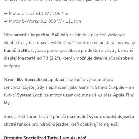
á
d
➡️ Motor 3.1: až 810 W / 105 Nm
➡️ Motor S-Works 3.1: 850 W / 111 Nm
a
Díky
baterii s kapacitou 840 Wh
zvládnete i náročné výšlapy a
c
dlouhé trasy bez obav z vybití. O vaši kontrolu se postará inovovaný
í
tlumič GENIE
(výbava podle specifikace produktu) a chytrý barevný
displej MasterMind T3 (2.2")
, který umožňuje detailní přizpůsobení
p
podpory.
r
Navíc díky
Specialized aplikaci
si doladíte výkon motoru,
v
synchronizujete jízdy s aplikacemi jako Garmin, Strava či Apple – a s
funkcí
System Lock
lze motor uzamknout na dálku přes
Apple Find
k
My
.
y
Specialized Turbo Levo 4 přináší
maximální výkon, dlouhý dojezd a
v
chytré funkce
pro náročné jezdce, kteří očekávají to nejlepší.
Otestujte Specialized Turbo Levo 4 u nás!