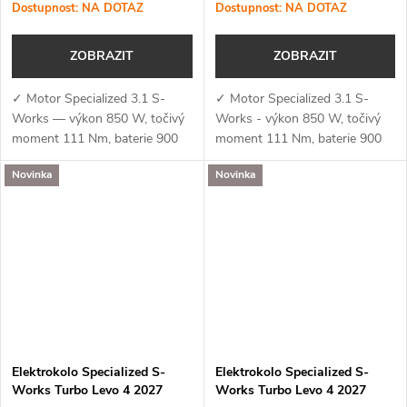
Dostupnost: NA DOTAZ
Dostupnost: NA DOTAZ
Metallic
ZOBRAZIT
ZOBRAZIT
✓ Motor Specialized 3.1 S-
✓ Motor Specialized 3.1 S-
Works — výkon 850 W, točivý
Works - výkon 850 W, točivý
moment 111 Nm, baterie 900
moment 111 Nm, baterie 900
Wh a podpora aplikace
Wh a podpora aplikace
Novinka
Novinka
Specialized (MicroTune, OTA
Specialized (MicroTune, OTA
aktualizace, Bluetooth, ANT+,
aktualizace, Bluetooth, ANT+,
Apple Find My)✓...
Apple Find My)✓...
Elektrokolo Specialized S-
Elektrokolo Specialized S-
Works Turbo Levo 4 2027
Works Turbo Levo 4 2027