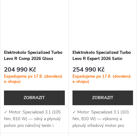
s vysokou...
Elektrokolo Specialized Turbo
Elektrokolo Specialized Turbo
Levo R Comp 2026 Gloss
Levo R Expert 2026 Satin
Gunmetal / White Mountains
Pistachio / Dark Moss Green
204 990 Kč
254 990 Kč
Expedujeme po 17.8. (dovolená
Expedujeme po 17.8. (dovolená
e-shopu)
e-shopu)
ZOBRAZIT
ZOBRAZIT
✓ Motor: Specialized 3.1 (105
✓ Motor: Specialized 3.1 (101
Nm, 810 W) — silný a plynulý
Nm, 810 W) — výkonný a
pohon pro náročný terén i
plynulý středový motor pro
dlouhé výjezdy✓ Baterie +
dynamickou jízdu i v náročném