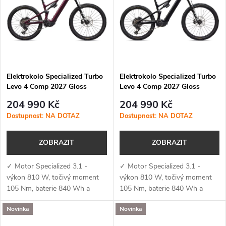
e
p
Abecedně
n
i
í
s
p
Elektrokolo Specialized Turbo
Elektrokolo Specialized Turbo
Levo 4 Comp 2027 Gloss
Levo 4 Comp 2027 Gloss
p
Bordeaux Metallic / Ruby
Black / Cool Grey
r
204 990 Kč
204 990 Kč
Metallic
r
Dostupnost: NA DOTAZ
Dostupnost: NA DOTAZ
o
o
ZOBRAZIT
ZOBRAZIT
d
d
✓ Motor Specialized 3.1 -
✓ Motor Specialized 3.1 -
u
výkon 810 W, točivý moment
výkon 810 W, točivý moment
105 Nm, baterie 840 Wh a
105 Nm, baterie 840 Wh a
u
podpora aplikace Specialized
podpora aplikace Specialized
k
Novinka
Novinka
(MicroTune, OTA aktualizace,
(MicroTune, OTA aktualizace,
k
Bluetooth, ANT+, Apple Find
Bluetooth, ANT+, Apple Find