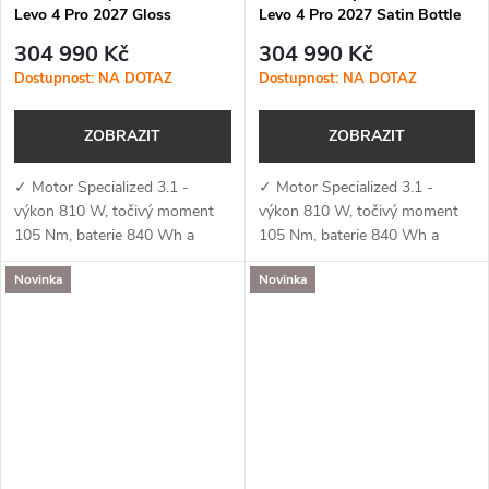
Levo 4 Pro 2027 Gloss
Levo 4 Pro 2027 Satin Bottle
Dolomite Metallic / Smoke
Green / Silver Dust
304 990 Kč
304 990 Kč
Dostupnost: NA DOTAZ
Dostupnost: NA DOTAZ
ZOBRAZIT
ZOBRAZIT
✓ Motor Specialized 3.1 -
✓ Motor Specialized 3.1 -
výkon 810 W, točivý moment
výkon 810 W, točivý moment
105 Nm, baterie 840 Wh a
105 Nm, baterie 840 Wh a
podpora aplikace Specialized
podpora aplikace Specialized
Novinka
Novinka
(MicroTune, OTA aktualizace,
(MicroTune, OTA aktualizace,
Bluetooth, ANT+, Apple Find
Bluetooth, ANT+, Apple Find
My)✓...
My)✓...