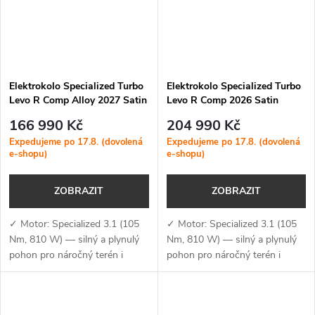
Elektrokolo Specialized Turbo
Elektrokolo Specialized Turbo
Levo R Comp Alloy 2027 Satin
Levo R Comp 2026 Satin
East Sierras / Sandstone
Burnt Gold Metallic /
166 990 Kč
204 990 Kč
Metallic
Sandstone Metallic
Expedujeme po 17.8. (dovolená
Expedujeme po 17.8. (dovolená
e-shopu)
e-shopu)
ZOBRAZIT
ZOBRAZIT
✓ Motor: Specialized 3.1 (105
✓ Motor: Specialized 3.1 (105
Nm, 810 W) — silný a plynulý
Nm, 810 W) — silný a plynulý
pohon pro náročný terén i
pohon pro náročný terén i
dlouhé výjezdy✓ Baterie +
dlouhé výjezdy ✓ Baterie +
nabíjení: 840 Wh + 4A
nabíjení: 840 Wh + 4A
nabíječka — integrovaná...
nabíječka — integrovaná baterie