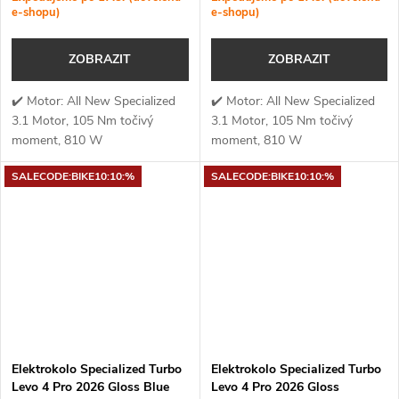
e-shopu)
e-shopu)
ZOBRAZIT
ZOBRAZIT
✔️ Motor: All New Specialized
✔️ Motor: All New Specialized
3.1 Motor, 105 Nm točivý
3.1 Motor, 105 Nm točivý
moment, 810 W
moment, 810 W
výkon✔️ Točivý moment: 105
výkon✔️ Točivý moment: 105
SALECODE:BIKE10:10:%
SALECODE:BIKE10:10:%
Nm✔️ Výkon
Nm✔️ Výkon
motoru: 810 W✔️ Kapacita...
motoru: 810 W✔️ Kapacita...
Elektrokolo Specialized Turbo
Elektrokolo Specialized Turbo
Levo 4 Pro 2026 Gloss Blue
Levo 4 Pro 2026 Gloss