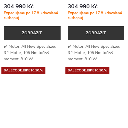
Onyx / Dark Navy / Birch
Metallic Obsidian / Burnt Gold
304 990 Kč
304 990 Kč
Metallic
Expedujeme po 17.8. (dovolená
Expedujeme po 17.8. (dovolená
e-shopu)
e-shopu)
ZOBRAZIT
ZOBRAZIT
✔️ Motor: All New Specialized
✔️ Motor: All New Specialized
3.1 Motor, 105 Nm točivý
3.1 Motor, 105 Nm točivý
moment, 810 W
moment, 810 W
výkon✔️ Točivý moment: 105
výkon✔️ Točivý moment: 105
SALECODE:BIKE10:10:%
SALECODE:BIKE10:10:%
Nm✔️ Výkon
Nm✔️ Výkon
motoru: 810 W✔️ Kapacita...
motoru: 810 W✔️ Kapacita...