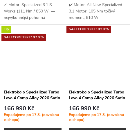
✓ Motor: Specialized 3.1 S-
✔️ Motor: All New Specialized
Works (111 Nm / 850 W) —
3.1 Motor, 105 Nm točivý
nejvýkonnější pohonná
moment, 810 W
jednotka Specialized s
výkon✔️ Točivý moment: 105
Tip
SALECODE:BIKE10:10:%
extrémním točivým momentem
Nm✔️ Výkon
111 Nm a špičkovým výkonem
motoru: 810 W✔️ Kapacita...
SALECODE:BIKE10:10:%
až 850 W pro maximální...
Elektrokolo Specialized Turbo
Elektrokolo Specialized Turbo
Levo 4 Comp Alloy 2026 Satin
Levo 4 Comp Alloy 2026 Satin
Dusky Pink / Cypress Metallic
Gunmetal / Obsidian
166 990 Kč
166 990 Kč
Expedujeme po 17.8. (dovolená
Expedujeme po 17.8. (dovolená
e-shopu)
e-shopu)