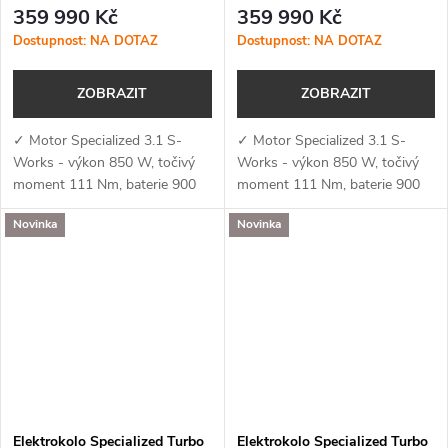
Gloss Red Tint / Silver Dust /
Satin Blue Tint / Chrome
359 990 Kč
359 990 Kč
Metallic White Silver
Dostupnost: NA DOTAZ
Dostupnost: NA DOTAZ
ZOBRAZIT
ZOBRAZIT
✓ Motor Specialized 3.1 S-
✓ Motor Specialized 3.1 S-
Works - výkon 850 W, točivý
Works - výkon 850 W, točivý
moment 111 Nm, baterie 900
moment 111 Nm, baterie 900
Wh a podpora aplikace
Wh a podpora aplikace
Novinka
Novinka
Specialized (MicroTune, OTA
Specialized (MicroTune, OTA
aktualizace, Bluetooth, ANT+,
aktualizace, Bluetooth, ANT+,
Apple Find My)✓...
Apple Find My)✓...
Elektrokolo Specialized Turbo
Elektrokolo Specialized Turbo