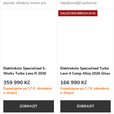
plynulý středový motor pro
nejvýkonnější pohonná
dynamickou jízdu i v náročném
jednotka Specialized s
SALECODE:BIKE10:10:%
terénu✓ Baterie + nabíjení: 840
extrémním točivým momentem
Wh + 4A...
111 Nm a špičkovým výkonem
až 850 W pro maximální...
Elektrokolo Specialized S-
Elektrokolo Specialized Turbo
Works Turbo Levo R 2026
Levo 4 Comp Alloy 2026 Gloss
Gloss Shadow Silver Blended
Deep Lake Metallic / Dune
359 990 Kč
166 990 Kč
Speckle Over Carbon / Silver
white
Expedujeme po 17.8. (dovolená
Expedujeme po 17.8. (dovolená
Dust
e-shopu)
e-shopu)
ZOBRAZIT
ZOBRAZIT