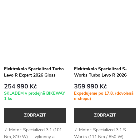
nabíjení: 840 Wh + 4A
terénu ✓ Baterie + nabíjení: 840
nabíječka — integrovaná...
Wh + 4A nabíječka —...
Elektrokolo Specialized Turbo
Elektrokolo Specialized S-
Levo R Expert 2026 Gloss
Works Turbo Levo R 2026
Carbon / Burnt Gold Metallic
Gloss Premium Fjord Metallic /
254 990 Kč
359 990 Kč
White
SKLADEM v prodejně BIKEWAY
Expedujeme po 17.8. (dovolená
1 ks
e-shopu)
ZOBRAZIT
ZOBRAZIT
✓ Motor: Specialized 3.1 (101
✓ Motor: Specialized 3.1 S-
Nm, 810 W) — výkonný a
Works (111 Nm / 850 W) —