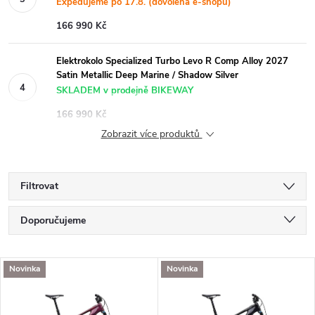
Expedujeme po 17.8. (dovolená e-shopu)
166 990 Kč
Elektrokolo Specialized Turbo Levo R Comp Alloy 2027
Satin Metallic Deep Marine / Shadow Silver
SKLADEM v prodejně BIKEWAY
166 990 Kč
Zobrazit více produktů
Filtrovat
Ř
Doporučujeme
a
Nejlevnější
V
Novinka
Novinka
Nejdražší
z
ý
Nejprodávanější