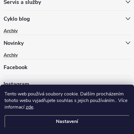
Servis a služby
Cyklo blog
Archiv
Novinky
Archiv
Facebook
Instagram
Tento web používá soubory cookie. Dalším procházením
tohoto webu vyjadřujete souhlas s jejich používáním.. Více
informací
zde
.
Nastavení
Copyright 2026
BIKEWAY.CZ
. Všechna práva vyhrazena.
Upravit