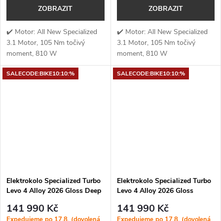
ZOBRAZIT
ZOBRAZIT
✔️ Motor: All New Specialized
✔️ Motor: All New Specialized
3.1 Motor, 105 Nm točivý
3.1 Motor, 105 Nm točivý
moment, 810 W
moment, 810 W
výkon✔️ Točivý moment: 105
výkon✔️ Točivý moment: 105
SALECODE:BIKE10:10:%
SALECODE:BIKE10:10:%
Nm✔️ Výkon
Nm✔️ Výkon
motoru: 810 W✔️ Kapacita...
motoru: 810 W✔️ Kapacita...
Elektrokolo Specialized Turbo
Elektrokolo Specialized Turbo
Levo 4 Alloy 2026 Gloss Deep
Levo 4 Alloy 2026 Gloss
Orange / Deep Lake
Metallic Obsidian / Silver Dust
141 990 Kč
141 990 Kč
Expedujeme po 17.8. (dovolená
Expedujeme po 17.8. (dovolená