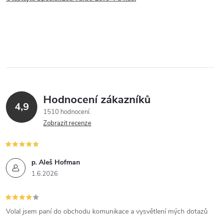
ý
p
i
s
u
Hodnocení zákazníků
4,9
1510 hodnocení
Zobrazit recenze
p. Aleš Hofman
1.6.2026
Volal jsem paní do obchodu komunikace a vysvětlení mých dotazů