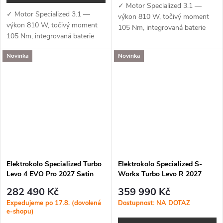
✓ Motor Specialized 3.1 —
✓ Motor Specialized 3.1 —
výkon 810 W, točivý moment
výkon 810 W, točivý moment
105 Nm, integrovaná baterie
105 Nm, integrovaná baterie
840 Wh a podpora aplikace
840 Wh a podpora aplikace
Specialized (MicroTune, OTA
Novinka
Novinka
Specialized (MicroTune, OTA
aktualizace, Bluetooth, ANT+,
aktualizace, Bluetooth, ANT+,
Apple Find...
Apple Find...
Elektrokolo Specialized Turbo
Elektrokolo Specialized S-
Levo 4 EVO Pro 2027 Satin
Works Turbo Levo R 2027
Carbon / Dolomite
Gloss Warm Smoke /
282 490 Kč
359 990 Kč
Pistachio
Expedujeme po 17.8. (dovolená
Dostupnost: NA DOTAZ
e-shopu)