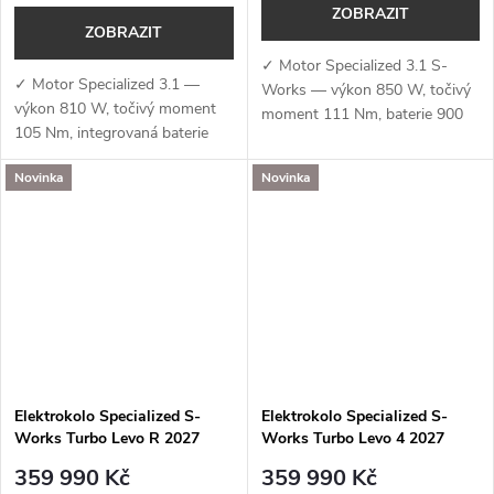
ZOBRAZIT
ZOBRAZIT
✓ Motor Specialized 3.1 S-
✓ Motor Specialized 3.1 —
Works — výkon 850 W, točivý
výkon 810 W, točivý moment
moment 111 Nm, baterie 900
105 Nm, integrovaná baterie
Wh a podpora aplikace
840 Wh a podpora aplikace
Specialized (MicroTune, OTA
Novinka
Novinka
Specialized (MicroTune, OTA
aktualizace, Bluetooth, ANT+,
aktualizace, Bluetooth, ANT+,
Apple Find My)✓...
Apple Find...
Elektrokolo Specialized S-
Elektrokolo Specialized S-
Works Turbo Levo R 2027
Works Turbo Levo 4 2027
Gloss Dolomite / Viavi Silver
Satin Silver Dust / Black Pearl
359 990 Kč
359 990 Kč
Green Pearl / Oak Green
/ Gloss Chrome