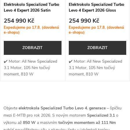
Elektrokolo Specialized Turbo
Elektrokolo Specialized Turbo
Levo 4 Expert 2026 Satin
Levo 4 Expert 2026 Gloss
Burnt Gold Metallic / Doppio
Cypress Metallic / Silver Dust
254 990 Kč
254 990 Kč
Expedujeme po 17.8. (dovolená
Expedujeme po 17.8. (dovolená
e-shopu)
e-shopu)
ZOBRAZIT
ZOBRAZIT
✔️ Motor: All New Specialized
✔️ Motor: All New Specialized
3.1 Motor, 105 Nm točivý
3.1 Motor, 105 Nm točivý
moment, 810 W
moment, 810 W
výkon✔️ Točivý moment: 105
výkon✔️ Točivý moment: 105
Nm✔️ Výkon
Nm✔️ Výkon
motoru: 810 W✔️ Kapacita...
motoru: 810 W✔️ Kapacita...
O
v
Objevte
elektrokola Specialized Turbo Levo 4. generace
– špičku
mezi E-MTB pro rok 2026. S novým motorem
Specialized 3.1
o
l
výkonu až
850 W
a masivním
točivým momentem až 111 Nm
nabízí neuvěřitelnou sílu a plynulou jízdu v jakémkoli terénu.