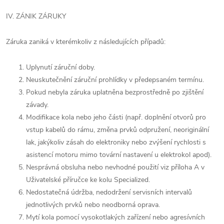
IV. ZÁNIK ZÁRUKY
Záruka zaniká v kterémkoliv z následujících případů:
Uplynutí záruční doby.
Neuskutečnění záruční prohlídky v předepsaném termínu.
Pokud nebyla záruka uplatněna bezprostředně po zjištění
závady.
Modifikace kola nebo jeho části (např. doplnění otvorů pro
vstup kabelů do rámu, změna prvků odpružení, neoriginální
lak, jakýkoliv zásah do elektroniky nebo zvýšení rychlosti s
asistencí motoru mimo tovární nastavení u elektrokol apod).
Nesprávná obsluha nebo nevhodné použití viz příloha A v
Uživatelské příručce ke kolu Specialized.
Nedostatečná údržba, nedodržení servisních intervalů
jednotlivých prvků nebo neodborná oprava.
Mytí kola pomocí vysokotlakých zařízení nebo agresívních