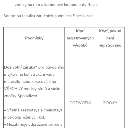
záruky na rám a karbonové komponenty Roval.
Souhrnná tabulka záručních podmínek Specialized:
Krytí
Krytí, pokud
Podmínky
registrovaných
není
výrobků
registrováno
Doživotní záruka*
pro původního
majitele na konstrukční vady
materiálu nebo zpracování na
VŠECHNY modely rámů a vidlic
značky Specialized.
DOŽIVOTNÍ
2 ROKY
• Včetně seatsstays a chainstays
u celoodpružených kol.
• Nezahrnuje odpružené vidlice a