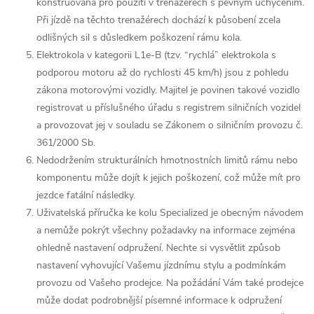
konstruována pro použití v trenažérech s pevným uchycením.
Při jízdě na těchto trenažérech dochází k působení zcela
odlišných sil s důsledkem poškození rámu kola.
Elektrokola v kategorii L1e-B (tzv. “rychlá” elektrokola s
podporou motoru až do rychlosti 45 km/h) jsou z pohledu
zákona motorovými vozidly. Majitel je povinen takové vozidlo
registrovat u příslušného úřadu s registrem silničních vozidel
a provozovat jej v souladu se Zákonem o silničním provozu č.
361/2000 Sb.
Nedodržením strukturálních hmotnostních limitů rámu nebo
komponentu může dojít k jejich poškození, což může mít pro
jezdce fatální následky.
Uživatelská příručka ke kolu Specialized je obecným návodem
a nemůže pokrýt všechny požadavky na informace zejména
ohledně nastavení odpružení. Nechte si vysvětlit způsob
nastavení vyhovující Vašemu jízdnímu stylu a podmínkám
provozu od Vašeho prodejce. Na požádání Vám také prodejce
může dodat podrobnější písemné informace k odpružení