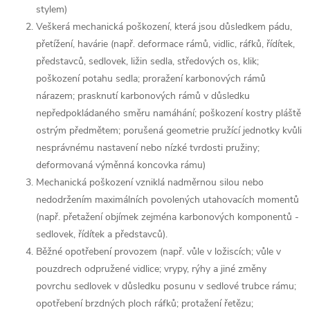
stylem)
Veškerá mechanická poškození, která jsou důsledkem pádu,
přetížení, havárie (např. deformace rámů, vidlic, ráfků, řídítek,
představců, sedlovek, ližin sedla, středových os, klik;
poškození potahu sedla; proražení karbonových rámů
nárazem; prasknutí karbonových rámů v důsledku
nepředpokládaného směru namáhání; poškození kostry pláště
ostrým předmětem; porušená geometrie pružící jednotky kvůli
nesprávnému nastavení nebo nízké tvrdosti pružiny;
deformovaná výměnná koncovka rámu)
Mechanická poškození vzniklá nadměrnou silou nebo
nedodržením maximálních povolených utahovacích momentů
(např. přetažení objímek zejména karbonových komponentů -
sedlovek, řídítek a představců).
Běžné opotřebení provozem (např. vůle v ložiscích; vůle v
pouzdrech odpružené vidlice; vrypy, rýhy a jiné změny
povrchu sedlovek v důsledku posunu v sedlové trubce rámu;
opotřebení brzdných ploch ráfků; protažení řetězu;