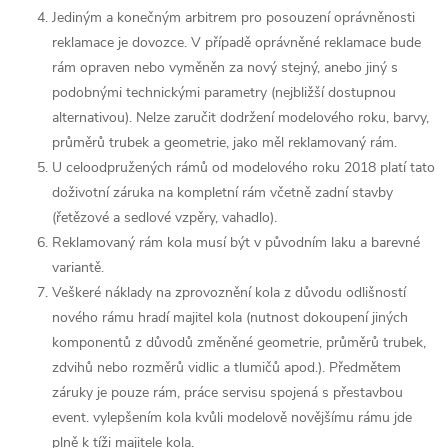
Jediným a konečným arbitrem pro posouzení oprávněnosti
reklamace je dovozce. V případě oprávněné reklamace bude
rám opraven nebo vyměněn za nový stejný, anebo jiný s
podobnými technickými parametry (nejbližší dostupnou
alternativou). Nelze zaručit dodržení modelového roku, barvy,
průměrů trubek a geometrie, jako měl reklamovaný rám.
U celoodpružených rámů od modelového roku 2018 platí tato
doživotní záruka na kompletní rám včetně zadní stavby
(řetězové a sedlové vzpěry, vahadlo).
Reklamovaný rám kola musí být v původním laku a barevné
variantě.
Veškeré náklady na zprovoznění kola z důvodu odlišností
nového rámu hradí majitel kola (nutnost dokoupení jiných
komponentů z důvodů změněné geometrie, průměrů trubek,
zdvihů nebo rozměrů vidlic a tlumičů apod.). Předmětem
záruky je pouze rám, práce servisu spojená s přestavbou
event. vylepšením kola kvůli modelově novějšímu rámu jde
plně k tíži majitele kola.