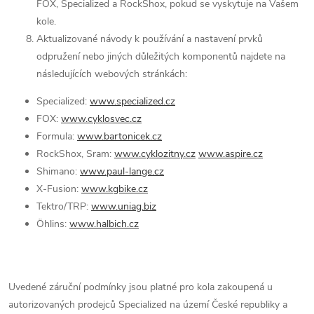
FOX, Specialized a RockShox, pokud se vyskytuje na Vašem
kole.
Aktualizované návody k používání a nastavení prvků
odpružení nebo jiných důležitých komponentů najdete na
následujících webových stránkách:
Specialized:
www.specialized.cz
FOX:
www.cyklosvec.cz
Formula:
www.bartonicek.cz
RockShox, Sram:
www.cyklozitny.cz
www.aspire.cz
Shimano:
www.paul-lange.cz
X-Fusion:
www.kgbike.cz
Tektro/TRP:
www.uniag.biz
Öhlins:
www.halbich.cz
Uvedené záruční podmínky jsou platné pro kola zakoupená u
autorizovaných prodejců Specialized na území České republiky a