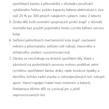
opotřebení kazety a převodníků v důsledku používání
vytaženého řetězu; pokles kapacity baterie elektrokola o více
než 25 % po 300 plných nabíjecích cyklech, nebo 2 letech).
Ztráta dílů kvůli uvolnění spojovacích prvků (např. z důvodů
montáže bez použití pojistného tmelu Loctite během servisu
kola).
Seřízení jednotlivých mechanizmů kola (např. nastavení
měniče a přesmykače; seřízení vůlí nábojů, hlavového a
středového složení; rozcentrování kol).
Záruka se nevztahuje na drobné spotřební díly, které v
závislosti na podmínkách provozu mohou podléhat velmi
rychlému opotřebení (lanka, dráty, niple, brzdové špalíky a
destičky, ložiska zadní stavby u celoodpružených kol, rukojeti
apod., hlavní napájecí kabel mezi motorem a baterií).
Reklamace těchto dílů se uznávají jen u ještě
neprovozovaných kol.