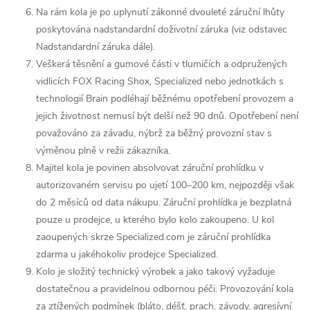
Na rám kola je po uplynutí zákonné dvouleté záruční lhůty
poskytována nadstandardní doživotní záruka (viz odstavec
Nadstandardní záruka dále).
Veškerá těsnění a gumové části v tlumičích a odpružených
vidlicích FOX Racing Shox, Specialized nebo jednotkách s
technologií Brain podléhají běžnému opotřebení provozem a
jejich životnost nemusí být delší než 90 dnů. Opotřebení není
považováno za závadu, nýbrž za běžný provozní stav s
výměnou plně v režii zákazníka.
Majitel kola je povinen absolvovat záruční prohlídku v
autorizovaném servisu po ujetí 100–200 km, nejpozději však
do 2 měsíců od data nákupu. Záruční prohlídka je bezplatná
pouze u prodejce, u kterého bylo kolo zakoupeno. U kol
zaoupených skrze Specialized.com je záruční prohlídka
zdarma u jakéhokoliv prodejce Specialized.
Kolo je složitý technický výrobek a jako takový vyžaduje
dostatečnou a pravidelnou odbornou péči. Provozování kola
za ztížených podmínek (bláto, déšť, prach, závody, agresívní