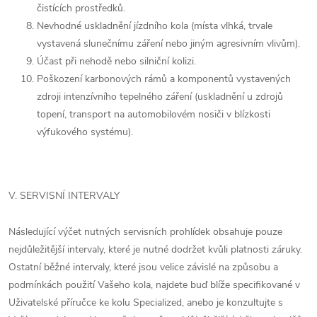
čistících prostředků.
Nevhodné uskladnění jízdního kola (místa vlhká, trvale
vystavená slunečnímu záření nebo jiným agresivním vlivům).
Účast při nehodě nebo silniční kolizi.
Poškození karbonových rámů a komponentů vystavených
zdroji intenzívního tepelného záření (uskladnění u zdrojů
topení, transport na automobilovém nosiči v blízkosti
výfukového systému).
V. SERVISNÍ INTERVALY
Následující výčet nutných servisních prohlídek obsahuje pouze
nejdůležitější intervaly, které je nutné dodržet kvůli platnosti záruky.
Ostatní běžné intervaly, které jsou velice závislé na způsobu a
podmínkách použití Vašeho kola, najdete buď blíže specifikované v
Uživatelské příručce ke kolu Specialized, anebo je konzultujte s