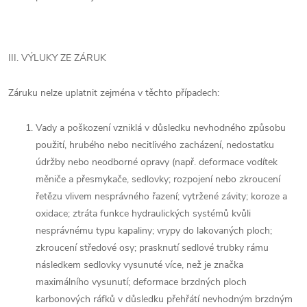
III. VÝLUKY ZE ZÁRUK
Záruku nelze uplatnit zejména v těchto případech:
Vady a poškození vzniklá v důsledku nevhodného způsobu
použití, hrubého nebo necitlivého zacházení, nedostatku
údržby nebo neodborné opravy (např. deformace vodítek
měniče a přesmykače, sedlovky; rozpojení nebo zkroucení
řetězu vlivem nesprávného řazení; vytržené závity; koroze a
oxidace; ztráta funkce hydraulických systémů kvůli
nesprávnému typu kapaliny; vrypy do lakovaných ploch;
zkroucení středové osy; prasknutí sedlové trubky rámu
následkem sedlovky vysunuté více, než je značka
maximálního vysunutí; deformace brzdných ploch
karbonových ráfků v důsledku přehřátí nevhodným brzdným