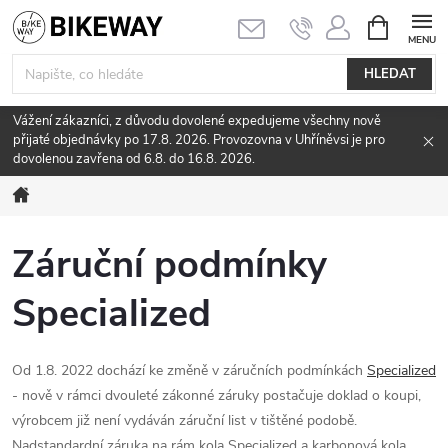
Přejít
NÁKUPNÍ
KOŠÍK
na
obsah
HLEDAT
Vážení zákazníci, z důvodu dovolené expedujeme všechny nově
přijaté objednávky po 17.8. 2026. Provozovna v Uhříněvsi je pro
dovolenou zavřena od 6.8. do 16.8. 2026.
Domů
Záruční podmínky
Specialized
Od 1.8. 2022 dochází ke změně v záručních podmínkách
Specialized
- nově v rámci dvouleté zákonné záruky postačuje doklad o koupi,
výrobcem již není vydáván záruční list v tištěné podobě.
Nadstandardní záruka na rám kola Specialized a karbonová kola