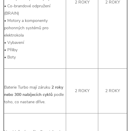
2 ROKY
2 ROKY
• Co-brandové odpružení
(BRAIN)
• Motory a komponenty
pohonných systémů pro
elektrokola
• Vybavení
• Přilby
• Boty
Baterie Turbo mají záruku
2 roky
2 ROKY
2 ROKY
nebo 300 nabíjecích cyklů
podle
toho, co nastane dříve.