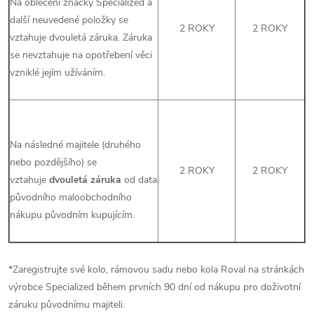
Na oblečení značky Specialized a
další neuvedené položky se
2 ROKY
2 ROKY
vztahuje dvouletá záruka. Záruka
se nevztahuje na opotřebení věci
vzniklé jejím užíváním.
Na následné majitele (druhého
nebo pozdějšího) se
2 ROKY
2 ROKY
vztahuje
dvouletá záruka
od data
původního maloobchodního
nákupu původním kupujícím.
*Zaregistrujte své kolo, rámovou sadu nebo kola Roval na stránkách
výrobce Specialized během prvních 90 dní od nákupu pro doživotní
záruku původnímu majiteli.