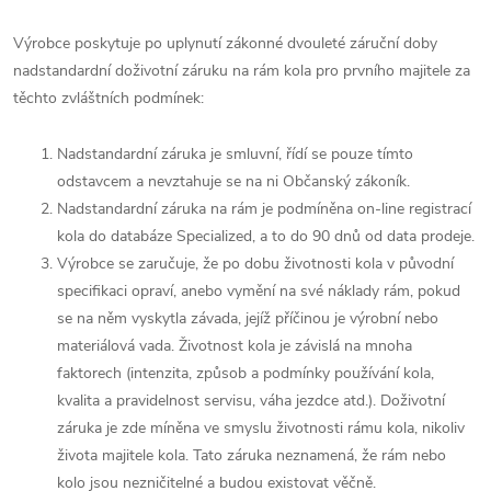
Výrobce poskytuje po uplynutí zákonné dvouleté záruční doby
nadstandardní doživotní záruku na rám kola pro prvního majitele za
těchto zvláštních podmínek:
Nadstandardní záruka je smluvní, řídí se pouze tímto
odstavcem a nevztahuje se na ni Občanský zákoník.
Nadstandardní záruka na rám je podmíněna on-line registrací
kola do databáze Specialized, a to do 90 dnů od data prodeje.
Výrobce se zaručuje, že po dobu životnosti kola v původní
specifikaci opraví, anebo vymění na své náklady rám, pokud
se na něm vyskytla závada, jejíž příčinou je výrobní nebo
materiálová vada. Životnost kola je závislá na mnoha
faktorech (intenzita, způsob a podmínky používání kola,
kvalita a pravidelnost servisu, váha jezdce atd.). Doživotní
záruka je zde míněna ve smyslu životnosti rámu kola, nikoliv
života majitele kola. Tato záruka neznamená, že rám nebo
kolo jsou nezničitelné a budou existovat věčně.