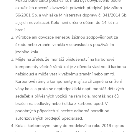
Pokud bude takto používáno, musí být dovybaveno podle
aktuálních obecně závazných právních předpisů (viz zákon
56/2001 Sb. a vyhláška Ministerstva dopravy č. 341/2014 Sb.
a jejich novelizace). Kolo není určeno dětem do 14 let na
hraní.
Výrobce ani dovozce nenesou žádnou zodpovědnost za
škodu nebo zranění vzniklá v souvislosti s používáním
jízdního kola.
Mějte na zřeteli, že montáž příslušenství na karbonové
komponenty včetně rámů kol je z důvodu vlastností karbonu
nežádoucí a může vést k vážnému zranění nebo smrti.
Karbonové rámy a komponenty mají za cíl zejména snížení
váhy kola, a proto se nepředpokládá např. montáž dětských
sedaček a přívěsných vozíků na rám kola, montáž nosičů
brašen na sedlovky nebo řídítka z karbonu apod. V
podobných případech si nechte odborně poradit od
autorizovaných prodejců Specialized.
Kola s karbonovými rámy do modelového roku 2019 nejsou