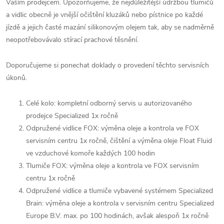
Vaším prodejcem. Upozorňujeme, že nejdůležitější údržbou tlumičů
a vidlic obecně je vnější očištění kluzáků nebo pístnice po každé
jízdě a jejich časté mazání silikonovým olejem tak, aby se nadměrně
neopotřebovávalo stírací prachové těsnění.
Doporučujeme si ponechat doklady o provedení těchto servisních
úkonů.
Celé kolo: kompletní odborný servis u autorizovaného
prodejce Specialized 1x ročně
Odpružené vidlice FOX: výměna oleje a kontrola ve FOX
servisním centru 1x ročně, čištění a výměna oleje Float Fluid
ve vzduchové komoře každých 100 hodin
Tlumiče FOX: výměna oleje a kontrola ve FOX servisním
centru 1x ročně
Odpružené vidlice a tlumiče vybavené systémem Specialized
Brain: výměna oleje a kontrola v servisním centru Specialized
Europe B.V. max. po 100 hodinách, avšak alespoň 1x ročně