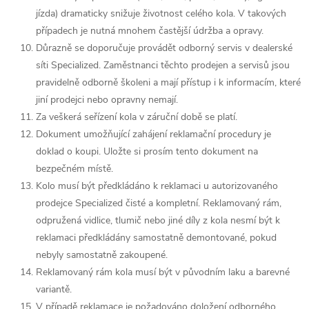
jízda) dramaticky snižuje životnost celého kola. V takových
případech je nutná mnohem častější údržba a opravy.
Důrazně se doporučuje provádět odborný servis v dealerské
síti Specialized. Zaměstnanci těchto prodejen a servisů jsou
pravidelně odborně školeni a mají přístup i k informacím, které
jiní prodejci nebo opravny nemají.
Za veškerá seřízení kola v záruční době se platí.
Dokument umožňující zahájení reklamační procedury je
doklad o koupi. Uložte si prosím tento dokument na
bezpečném místě.
Kolo musí být předkládáno k reklamaci u autorizovaného
prodejce Specialized čisté a kompletní. Reklamovaný rám,
odpružená vidlice, tlumič nebo jiné díly z kola nesmí být k
reklamaci předkládány samostatně demontované, pokud
nebyly samostatně zakoupené.
Reklamovaný rám kola musí být v původním laku a barevné
variantě.
V případě reklamace je požadováno doložení odborného