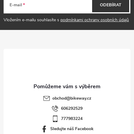
á
E-mail
ODEBÍRAT
p
Vložením e-mailu souhlasíte s
podmínkami ochrany osobních údajů
a
t
í
obchod
@
bikeway.cz
606292529
777983224
Sledujte náš Facebook