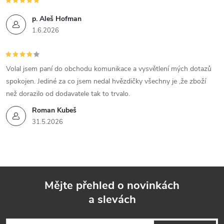
p. Aleš Hofman
1.6.2026
Volal jsem paní do obchodu komunikace a vysvětlení mých dotazů
spokojen. Jediné za co jsem nedal hvězdičky všechny je ,že zboží
než dorazilo od dodavatele tak to trvalo.
Roman Kubeš
31.5.2026
Mějte přehled o novinkách
a slevách
Z