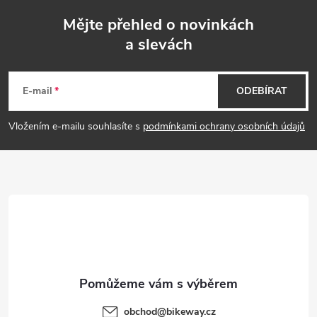
Mějte přehled o novinkách
a slevách
Z
á
E-mail
ODEBÍRAT
p
Vložením e-mailu souhlasíte s
podmínkami ochrany osobních údajů
a
t
í
obchod
@
bikeway.cz