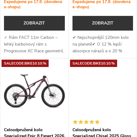
r
Expedujeme po 17.8. (dovolená
Expedujeme po 17.8. (dovolená
e-shopu)
e-shopu)
o
o
ZOBRAZIT
ZOBRAZIT
d
d
✓ Rám FACT 11m Carbon –
✔ Nejschopnější 120mm kolo
u
lehký karbonový rám s
na planetě✔ O 12 % lepší
u
Progressive XC Race geometrií,
absorpce nárazů a o 20 %
k
vnitřním vedením a SWAT
menší pohupování při šlapání✔
k
SALECODE:BIKE10:10:%
SALECODE:BIKE10:10:%
úložným prostorem ✓ Vidlice
Ride Dynamics vyvinul
t
Fox 34 Factory Grip2 –
RockShox SIDLuxe Select+
t
špičková 130mm vidlice se...
tlumič a vidlici SID...
ů
ů
Celoodpružené kolo
Celoodpružené kolo
Specialized Epic 8 Expert 2026
Specialized Chisel 2025 Gloss