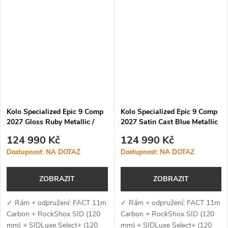
Rider-First Engineered™,
Rider-First Engineered™,
závitovým středem, UDH
závitovým středem, UDH
patkou, vnitřním vedením...
patkou, vnitřním...
Kolo Specialized Epic 9 Comp
Kolo Specialized Epic 9 Comp
2027 Gloss Ruby Metallic /
2027 Satin Cast Blue Metallic
Metallic White Silver
/ White
124 990 Kč
124 990 Kč
Dostupnost: NA DOTAZ
Dostupnost: NA DOTAZ
ZOBRAZIT
ZOBRAZIT
✓ Rám + odpružení: FACT 11m
✓ Rám + odpružení: FACT 11m
Carbon + RockShox SID (120
Carbon + RockShox SID (120
mm) + SIDLuxe Select+ (120
mm) + SIDLuxe Select+ (120