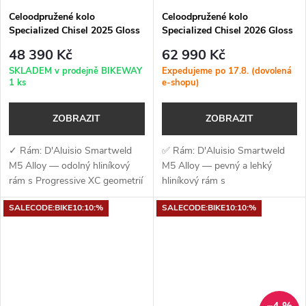
Celoodpružené kolo
Celoodpružené kolo
Specialized Chisel 2025 Gloss
Specialized Chisel 2026 Gloss
Maroon / White
Pistachio
48 390 Kč
62 990 Kč
SKLADEM v prodejně BIKEWAY
Expedujeme po 17.8. (dovolená
1 ks
e-shopu)
ZOBRAZIT
ZOBRAZIT
✓ Rám: D'Aluisio Smartweld
✅ Rám: D'Aluisio Smartweld
M5 Alloy — odolný hliníkový
M5 Alloy — pevný a lehký
rám s Progressive XC geometrií
hliníkový rám s
a 110mm zadního zdvihu✓
moderní Progressive XC
SALECODE:BIKE10:10:%
SALECODE:BIKE10:10:%
Vidlice: RockShox Recon Silver
geometrií a zdvihem 110
RL — 120 mm zdvihu, Motion
mm✅ Vidlice: RockShox
Control...
Recon...
–4 %