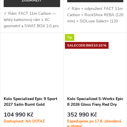
ZOBRAZIT
✓ Rám + odpružení: FACT 11m
✓ Rám: FACT 11m Carbon —
Carbon + RockShox REBA (120
lehký karbonový rám s XC
mm) + SIDLuxe Select+ (120
geometrií a SWAT BOX 2.0 pro
mm) — lehký karbonový rám s
integrované úložiště ✓ Vidlice:
XC geometrií a efektivní
Tip
RockShox SID Ultimate Flight
odpružení pro rychlou a...
Attendant (120 mm) —...
SALECODE:BIKE10:10:%
Kolo Specialized Epic 9 Sport
Kolo Specialized S-Works Epic
2027 Satin Burnt Gold
8 2026 Gloss Fiery Red Dry
Metallic / Metallic White Silver
Impasto
104 990 Kč
352 990 Kč
Dostupnost: NA DOTAZ
Expedujeme po 17.8. (dovolená
e-shopu)