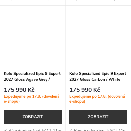
mm) — lehký karbonový rám s
mm) — lehký karbonový rám s
XC geometrií, SWAT BOX 2.0 a
XC geometrií, SWAT BOX 2.0 a
efektivní odpružení se 3...
efektivní odpružení se 3
polohami pro...
Kolo Specialized Epic 9 Expert
Kolo Specialized Epic 9 Expert
2027 Gloss Agave Grey /
2027 Gloss Carbon / White
Metallic White Silver
175 990 Kč
175 990 Kč
Expedujeme po 17.8. (dovolená
Expedujeme po 17.8. (dovolená
e-shopu)
e-shopu)
ZOBRAZIT
ZOBRAZIT
✓ Rám + odpružení: FACT 11m
✓ Rám + odpružení: FACT 11m