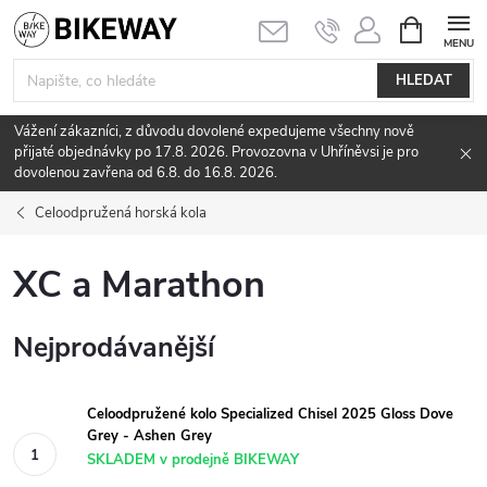
Přejít
NÁKUPNÍ
KOŠÍK
na
obsah
HLEDAT
Vážení zákazníci, z důvodu dovolené expedujeme všechny nově
přijaté objednávky po 17.8. 2026. Provozovna v Uhříněvsi je pro
dovolenou zavřena od 6.8. do 16.8. 2026.
Celoodpružená horská kola
XC a Marathon
Nejprodávanější
Celoodpružené kolo Specialized Chisel 2025 Gloss Dove
Grey - Ashen Grey
SKLADEM v prodejně BIKEWAY