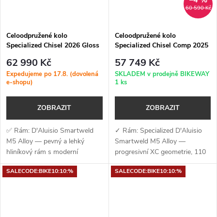
60 590 Kč
Celoodpružené kolo
Celoodpružené kolo
Specialized Chisel 2026 Gloss
Specialized Chisel Comp 2025
Red Sky
Gloss Ion / Smoke Liquid
62 990 Kč
57 749 Kč
Metal
Expedujeme po 17.8. (dovolená
SKLADEM v prodejně BIKEWAY
e-shopu)
1 ks
ZOBRAZIT
ZOBRAZIT
✅ Rám: D'Aluisio Smartweld
✓ Rám: Specialized D'Aluisio
M5 Alloy — pevný a lehký
Smartweld M5 Alloy —
hliníkový rám s moderní
progresivní XC geometrie, 110
Progressive XC geometrií a
mm zdvihu, vnitřní vedení a
SALECODE:BIKE10:10:%
SALECODE:BIKE10:10:%
zdvihem 110 mm ✅ Vidlice:
kompatibilita s teleskopickou
RockShox Recon Silver RL —
sedlovkou ✓ Vidlice: RockShox
robustní vidlice se...
SID — 120...