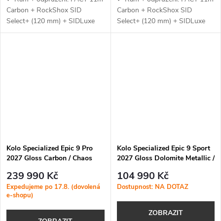
Carbon + RockShox SID
Carbon + RockShox SID
Select+ (120 mm) + SIDLuxe
Select+ (120 mm) + SIDLuxe
Select+ (120 mm) — lehký
Select+ (120 mm) — lehký
karbonový rám s XC geometrií,
karbonový rám s XC geometrií,
SWAT BOX 2.0 a citlivé
SWAT BOX 2.0 a citlivé
odpružení se 3...
odpružení se...
Kolo Specialized Epic 9 Pro
Kolo Specialized Epic 9 Sport
2027 Gloss Carbon / Chaos
2027 Gloss Dolomite Metallic /
Glitter Pearl / Chrome
Metallic Obsidian
239 990 Kč
104 990 Kč
Expedujeme po 17.8. (dovolená
Dostupnost: NA DOTAZ
e-shopu)
ZOBRAZIT