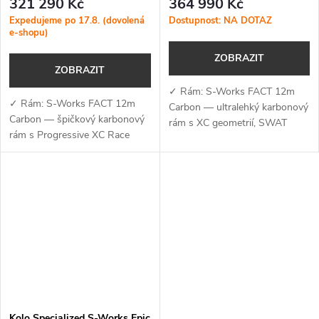
321 290 Kč
364 990 Kč
Brushed Liquid Metal
Impasto
Expedujeme po 17.8. (dovolená
Dostupnost: NA DOTAZ
e-shopu)
ZOBRAZIT
ZOBRAZIT
✓ Rám: S-Works FACT 12m
✓ Rám: S-Works FACT 12m
Carbon — ultralehký karbonový
Carbon — špičkový karbonový
rám s XC geometrií, SWAT
rám s Progressive XC Race
BOX 2.0 a optimalizací pro
geometrií, technologií Rider-
bezdrátový pohon ✓ Vidlice:
First Engineered™ a zdvihem
RockShox SID Ultimate Flight
120 mm, optimalizovaný pro
Attendant (120...
bezdrátový...
Kolo Specialized S-Works Epic