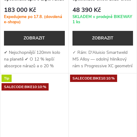
Satin Bordeaux Metallic /
Dove Grey - Ashen Grey
183 000 Kč
48 390 Kč
White
Expedujeme po 17.8. (dovolená
SKLADEM v prodejně BIKEWAY
e-shopu)
1 ks
ZOBRAZIT
ZOBRAZIT
✔ Nejschopnější 120mm kolo
✓ Rám: D'Aluisio Smartweld
na planetě ✔ O 12 % lepší
M5 Alloy — odolný hliníkový
absorpce nárazů a o 20 %
rám s Progressive XC geometrií
menší pohupování při šlapání ✔
a 110mm zadního zdvihu ✓
Tip
SALECODE:BIKE10:10:%
Ride Dynamics vyvinul
Vidlice: RockShox Recon Silver
RockShox SIDLuxe Select+
RL — 120 mm zdvihu, Motion
SALECODE:BIKE10:10:%
tlumič a vidlici SID...
Control...