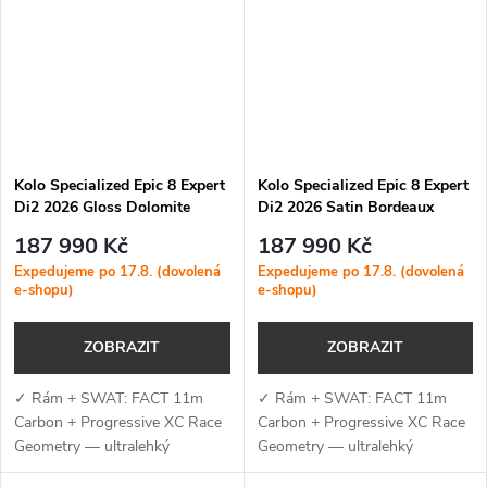
závodní XC vidlice...
Kolo Specialized Epic 8 Expert
Kolo Specialized Epic 8 Expert
Di2 2026 Gloss Dolomite
Di2 2026 Satin Bordeaux
Metallic / Obsidian
Metallic / White
187 990 Kč
187 990 Kč
Expedujeme po 17.8. (dovolená
Expedujeme po 17.8. (dovolená
e-shopu)
e-shopu)
ZOBRAZIT
ZOBRAZIT
✓ Rám + SWAT: FACT 11m
✓ Rám + SWAT: FACT 11m
Carbon + Progressive XC Race
Carbon + Progressive XC Race
Geometry — ultralehký
Geometry — ultralehký
karbonový rám s technologií
karbonový rám s technologií