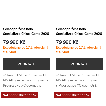
Celoodpružené kolo
Celoodpružené kolo
Specialized Chisel Comp 2026
Specialized Chisel Comp 2026
Gloss Emerald Metallic
Gloss Charcoal Tint Silver
79 990 Kč
79 990 Kč
Dust
Expedujeme po 17.8. (dovolená
Expedujeme po 17.8. (dovolená
e-shopu)
e-shopu)
ZOBRAZIT
ZOBRAZIT
✅ Rám: D'Aluisio Smartweld
✅ Rám: D'Aluisio Smartweld
M5 Alloy — lehký a tuhý rám s
M5 Alloy — lehký a tuhý rám
Progressive XC geometrií,
s Progressive XC geometrií,
110mm zadního zdvihu a
110mm zadního zdvihu a
SALECODE:BIKE10:10:%
SALECODE:BIKE10:10:%
vnitřním vedením kabeláže ✅
vnitřním vedením
Vidlice: RockShox SID —
kabeláže✅ Vidlice: RockShox...