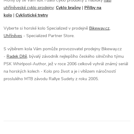
p
Mohly by se Vám líbit i další cyklo produkty z nabídky
naší
uhříněveské cyklo prodejny
:
Cyklo brašny
|
Přilby na
i
kolo
|
Cyklistické tretry
s
Vyberte si horské kolo Specialized v prodejně
Bikeway.cz,
u
Uhříněves
- Specialized Partner Store.
S výběrem kola Vám pomůže provozovatel prodejny Bikeway.cz
-
Radek Dítě
,
bývalý závodník nejlepšího českého silničního týmu
PSK Whirlpool-Author, jež v roce 2006 celkově vyhrál známý seriál
na horských kolech - Kolo pro život a je i vítězem náročností
proslulého MTB závodu Rallye Sudety z roku 2005.