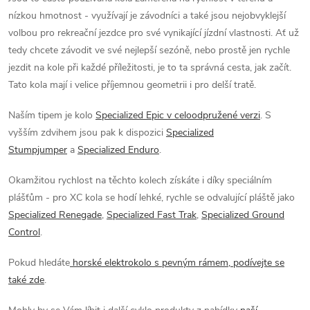
d
nízkou hmotnost - využívají je závodníci a také jsou nejobvyklejší
a
volbou pro rekreační jezdce pro své vynikající jízdní vlastnosti. Ať už
tedy chcete závodit ve své nejlepší sezóně, nebo prostě jen rychle
c
jezdit na kole při každé příležitosti, je to ta správná cesta, jak začít.
Tato kola mají i velice příjemnou geometrii i pro delší tratě.
í
p
Naším tipem je kolo
Specialized Epic v celoodpružené verzi
. S
vyšším zdvihem jsou pak k dispozici
Specialized
r
Stumpjumper
a
Specialized Enduro
.
v
Okamžitou rychlost na těchto kolech získáte i díky speciálním
k
plášťům - pro XC kola se hodí lehké, rychle se odvalující pláště jako
Specialized Renegade
,
Specialized Fast Trak
,
Specialized Ground
y
Control
.
v
Pokud hledáte
horské elektrokolo s pevným rámem, podívejte se
také zde
.
ý