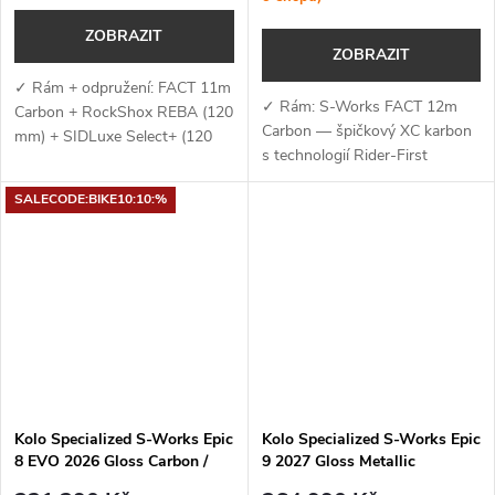
ZOBRAZIT
ZOBRAZIT
✓ Rám + odpružení: FACT 11m
✓ Rám: S-Works FACT 12m
Carbon + RockShox REBA (120
Carbon — špičkový XC karbon
mm) + SIDLuxe Select+ (120
s technologií Rider-First
mm) — lehký karbonový rám s
Engineered™, progresivní
XC geometrií a efektivní
SALECODE:BIKE10:10:%
závodní geometrií, 120mm
odpružení pro rychlou a stabilní
zdvihem a integrovaným
jízdu ✓...
úložným systémem...
Kolo Specialized S-Works Epic
Kolo Specialized S-Works Epic
8 EVO 2026 Gloss Carbon /
9 2027 Gloss Metallic
Green to Purple Viavi Fade /
Obsidian Multi Color Dry