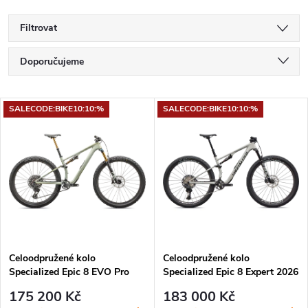
Filtrovat
Ř
Doporučujeme
a
Nejlevnější
V
SALECODE:BIKE10:10:%
SALECODE:BIKE10:10:%
Nejdražší
z
ý
Nejprodávanější
e
p
Abecedně
n
i
í
s
p
Celoodpružené kolo
Celoodpružené kolo
Specialized Epic 8 EVO Pro
Specialized Epic 8 Expert 2026
p
2024 Satin Forest
Gloss Dolomite Metallic /
r
175 200 Kč
183 000 Kč
Green/Spruce/Metallic Spruce
Obsidian