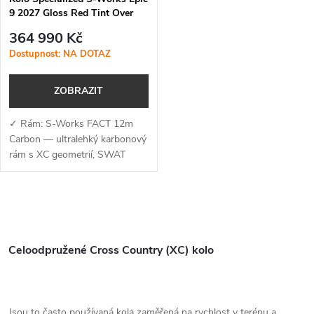
9 2027 Gloss Red Tint Over
Red Reflex
364 990 Kč
Dostupnost: NA DOTAZ
ZOBRAZIT
✓ Rám: S-Works FACT 12m
Carbon — ultralehký karbonový
rám s XC geometrií, SWAT
BOX 2.0 a optimalizací pro
bezdrátový pohon✓ Vidlice:
RockShox SID Ultimate Flight...
O
v
Celoodpružené Cross Country (XC) kolo
l
á
Jsou to často používaná kola zaměřená na rychlost v terénu a