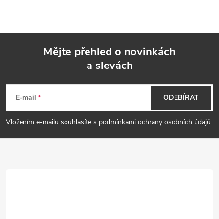
Mějte přehled o novinkách
a slevách
Z
á
E-mail
ODEBÍRAT
p
Vložením e-mailu souhlasíte s
podmínkami ochrany osobních údajů
a
t
í