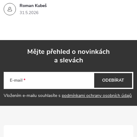
Roman Kubeš
y
31.5.2026
v
ý
p
Mějte přehled o novinkách
i
a slevách
Z
s
á
E-mail
ODEBÍRAT
u
p
Vložením e-mailu souhlasíte s
podmínkami ochrany osobních údajů
a
t