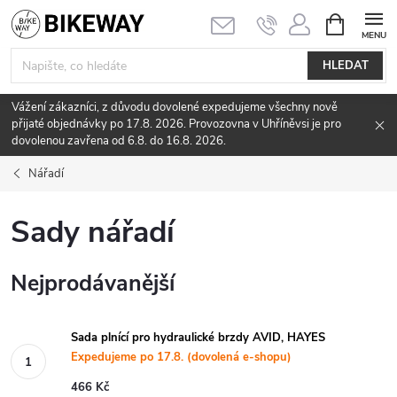
Přejít
NÁKUPNÍ
KOŠÍK
na
obsah
HLEDAT
Vážení zákazníci, z důvodu dovolené expedujeme všechny nově
přijaté objednávky po 17.8. 2026. Provozovna v Uhříněvsi je pro
dovolenou zavřena od 6.8. do 16.8. 2026.
Nářadí
Sady nářadí
Nejprodávanější
Sada plnící pro hydraulické brzdy AVID, HAYES
Expedujeme po 17.8. (dovolená e-shopu)
466 Kč