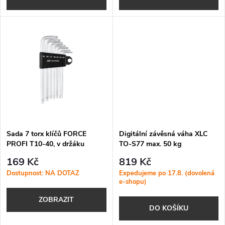
d
d
u
u
k
k
t
t
ů
ů
Sada 7 torx klíčů FORCE
Digitální závěsná váha XLC
PROFI T10-40, v držáku
TO-S77 max. 50 kg
169 Kč
819 Kč
Dostupnost: NA DOTAZ
Expedujeme po 17.8. (dovolená
e-shopu)
ZOBRAZIT
DO KOŠÍKU