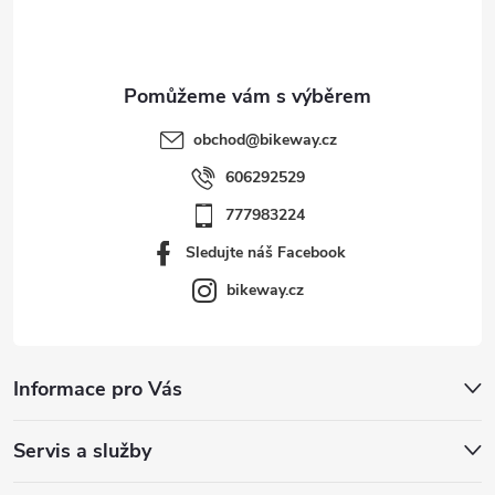
í
obchod
@
bikeway.cz
606292529
777983224
Sledujte náš Facebook
bikeway.cz
Informace pro Vás
Servis a služby