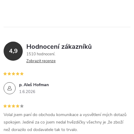
O
v
l
á
Hodnocení zákazníků
d
4,9
1510 hodnocení
a
Zobrazit recenze
c
í
p. Aleš Hofman
1.6.2026
p
r
Volal jsem paní do obchodu komunikace a vysvětlení mých dotazů
v
spokojen. Jediné za co jsem nedal hvězdičky všechny je ,že zboží
k
než dorazilo od dodavatele tak to trvalo.