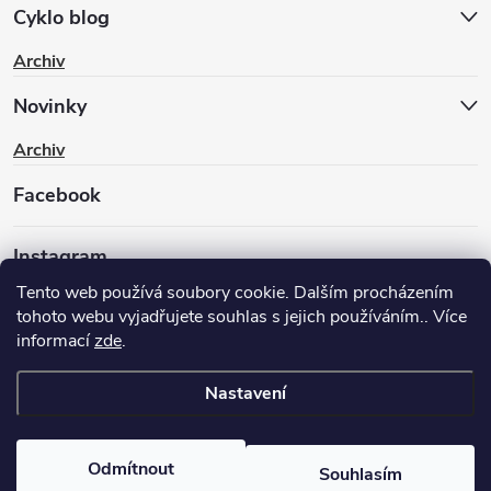
Cyklo blog
Archiv
Novinky
Archiv
Facebook
Instagram
Tento web používá soubory cookie. Dalším procházením
tohoto webu vyjadřujete souhlas s jejich používáním.. Více
informací
zde
.
Nastavení
Copyright 2026
BIKEWAY.CZ
. Všechna práva vyhrazena.
Upravit
nastavení cookies
Odmítnout
Souhlasím
Vytvořil Shoptet