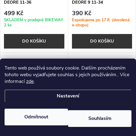
DEORE 11-36
DEORE 9 11-34
499 Kč
390 Kč
SKLADEM v prodejně BIKEWAY
Expedujeme po 17.8. (dovolená
2 ks
e-shopu)
DO KOŠÍKU
DO KOŠÍKU
Tento web používá soubory cookie. Dalším procházením
tohoto webu vyjadřujete souhlas s jejich používáním.. Více
informací
zde
.
Nastavení
Odmítnout
Souhlasím
Kazeta Shimano CS-HG400-9
Kazeta Shimano CS-HG41-8
DEORE 11-32
11-32