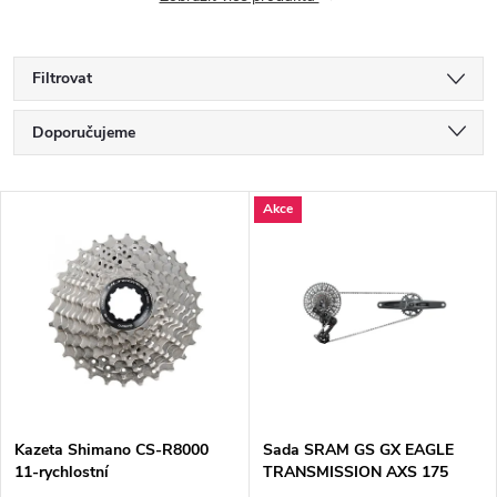
Filtrovat
Ř
Doporučujeme
a
Nejlevnější
V
Akce
Nejdražší
z
ý
Nejprodávanější
e
p
Abecedně
n
i
í
s
p
Kazeta Shimano CS-R8000
Sada SRAM GS GX EAGLE
11-rychlostní
TRANSMISSION AXS 175
p
TTYPE (00.7918.169.000)