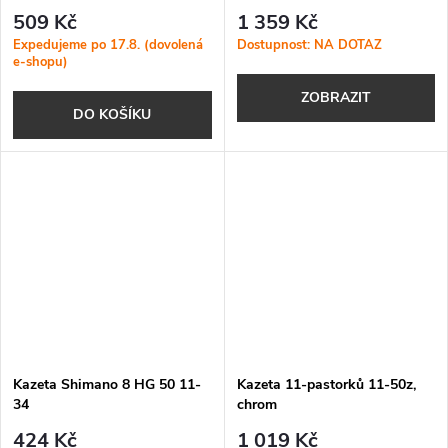
509 Kč
1 359 Kč
Expedujeme po 17.8. (dovolená
Dostupnost: NA DOTAZ
e-shopu)
ZOBRAZIT
DO KOŠÍKU
Kazeta Shimano 8 HG 50 11-
Kazeta 11-pastorků 11-50z,
34
chrom
424 Kč
1 019 Kč