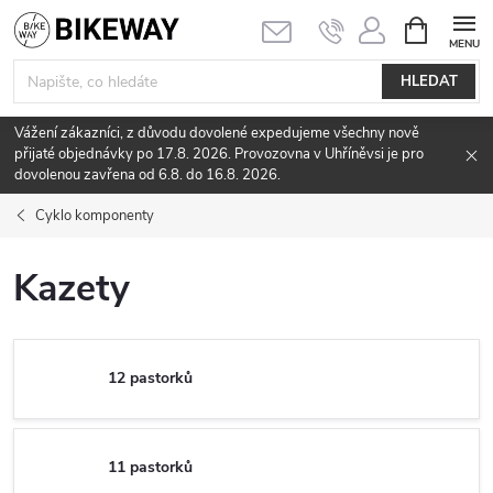
Přejít
NÁKUPNÍ
KOŠÍK
na
obsah
HLEDAT
Vážení zákazníci, z důvodu dovolené expedujeme všechny nově
přijaté objednávky po 17.8. 2026. Provozovna v Uhříněvsi je pro
dovolenou zavřena od 6.8. do 16.8. 2026.
Cyklo komponenty
Kazety
12 pastorků
11 pastorků