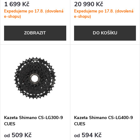
r
1 699 Kč
20 990 Kč
r
Expedujeme po 17.8. (dovolená
Expedujeme po 17.8. (dovolená
e-shopu)
e-shopu)
o
o
ZOBRAZIT
DO KOŠÍKU
d
d
u
u
k
k
t
t
ů
ů
Kazeta Shimano CS-LG300-9
Kazeta Shimano CS-LG400-9
CUES
CUES
509 Kč
594 Kč
od
od