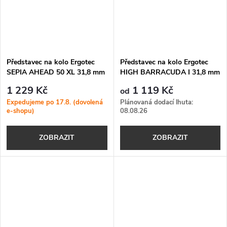
Představec na kolo Ergotec
Představec na kolo Ergotec
SEPIA AHEAD 50 XL 31,8 mm
HIGH BARRACUDA I 31,8 mm
-0/ +60°
45°
1 229 Kč
1 119 Kč
od
Expedujeme po 17.8. (dovolená
Plánovaná dodací lhuta:
e-shopu)
08.08.26
ZOBRAZIT
ZOBRAZIT