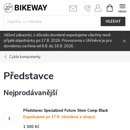
Přejít
NÁKUPNÍ
KOŠÍK
na
obsah
HLEDAT
Vážení zákazníci, z důvodu dovolené expedujeme všechny nově
přijaté objednávky po 17.8. 2026. Provozovna v Uhříněvsi je pro
dovolenou zavřena od 6.8. do 16.8. 2026.
Cyklo komponenty
Představce
Nejprodávanější
Představec Specialized Future Stem Comp Black
Expedujeme po 17.8. (dovolená e-shopu)
1 500 Kč