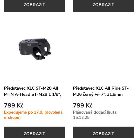
o
ZOBRAZIT
ZOBRAZIT
d
d
u
u
k
k
t
t
ů
ů
Představec XLC ST-M28 All
Představec XLC All Ride ST-
MTN A-Head ST-M28 1 1/8",
M26 černý +/- 7°, 31,8mm
31,8mm
799 Kč
799 Kč
Expedujeme po 17.8. (dovolená
Plánovaná dodací lhuta:
e-shopu)
15.12.25
ZOBRAZIT
ZOBRAZIT