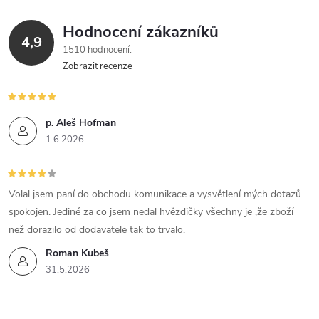
á
Hodnocení zákazníků
d
4,9
1510 hodnocení
a
Zobrazit recenze
c
í
p. Aleš Hofman
1.6.2026
p
r
Volal jsem paní do obchodu komunikace a vysvětlení mých dotazů
v
spokojen. Jediné za co jsem nedal hvězdičky všechny je ,že zboží
k
než dorazilo od dodavatele tak to trvalo.
Roman Kubeš
y
31.5.2026
v