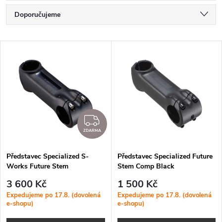
Ř
Doporučujeme
a
Nejlevnější
V
Nejdražší
z
ý
Nejprodávanější
e
p
Abecedně
n
i
ZDARMA
í
ZDARMA
s
p
Představec Specialized S-
Představec Specialized Future
Works Future Stem
Stem Comp Black
p
r
3 600 Kč
1 500 Kč
r
Expedujeme po 17.8. (dovolená
Expedujeme po 17.8. (dovolená
e-shopu)
e-shopu)
o