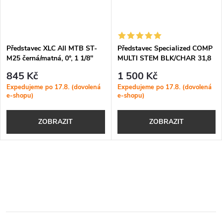
Představec XLC All MTB ST-
Představec Specialized COMP
M25 černá/matná, 0°, 1 1/8"
MULTI STEM BLK/CHAR 31,8
31,8mm
mm 12 degree
845 Kč
1 500 Kč
Expedujeme po 17.8. (dovolená
Expedujeme po 17.8. (dovolená
e-shopu)
e-shopu)
ZOBRAZIT
ZOBRAZIT
O
v
l