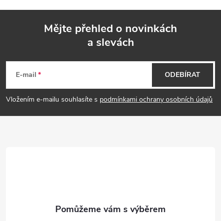
ý
p
Mějte přehled o novinkách
i
a slevách
Z
s
á
E-mail
ODEBÍRAT
u
p
Vložením e-mailu souhlasíte s
podmínkami ochrany osobních údajů
a
t
í