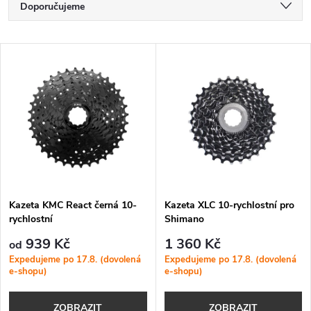
Ř
Doporučujeme
a
Nejlevnější
V
Nejdražší
z
ý
Nejprodávanější
e
p
Abecedně
n
i
í
s
p
Kazeta KMC React černá 10-
Kazeta XLC 10-rychlostní pro
rychlostní
Shimano
p
r
939 Kč
1 360 Kč
od
r
Expedujeme po 17.8. (dovolená
Expedujeme po 17.8. (dovolená
e-shopu)
e-shopu)
o
o
ZOBRAZIT
ZOBRAZIT