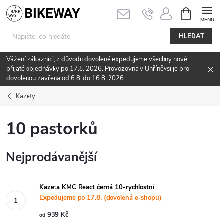
Přejít
NÁKUPNÍ
KOŠÍK
na
obsah
HLEDAT
Vážení zákazníci, z důvodu dovolené expedujeme všechny nově
přijaté objednávky po 17.8. 2026. Provozovna v Uhříněvsi je pro
dovolenou zavřena od 6.8. do 16.8. 2026.
Kazety
10 pastorků
Nejprodávanější
Kazeta KMC React černá 10-rychlostní
Expedujeme po 17.8. (dovolená e-shopu)
939 Kč
od