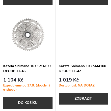
d
d
u
u
k
k
t
t
ů
ů
Kazeta Shimano 10 CSM4100
Kazeta Shimano 10 CSM4100
DEORE 11-46
DEORE 11-42
1 104 Kč
1 019 Kč
Expedujeme po 17.8. (dovolená
Dostupnost: NA DOTAZ
e-shopu)
ZOBRAZIT
DO KOŠÍKU