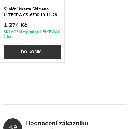
Silniční kazeta Shimano
ULTEGRA CS-6700 10 11-28
1 274 Kč
SKLADEM v prodejně BIKEWAY
1 ks
DO KOŠÍKU
O
v
l
á
Hodnocení zákazníků
d
4,9