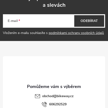
i
a slevách
Z
s
á
E-mail
ODEBÍRAT
u
p
Vložením e-mailu souhlasíte s
podmínkami ochrany osobních údajů
a
t
í
obchod
@
bikeway.cz
606292529