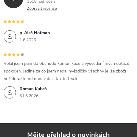
1510 hodnocení
a
Zobrazit recenze
c
í
p. Aleš Hofman
1.6.2026
p
r
Volal jsem paní do obchodu komunikace a vysvětlení mých dotazů
v
spokojen. Jediné za co jsem nedal hvězdičky všechny je ,že zboží
k
než dorazilo od dodavatele tak to trvalo.
Roman Kubeš
y
31.5.2026
v
ý
p
Mějte přehled o novinkách