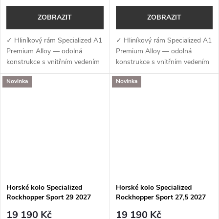
ZOBRAZIT
ZOBRAZIT
✓ Hliníkový rám Specialized A1
✓ Hliníkový rám Specialized A1
Premium Alloy — odolná
Premium Alloy — odolná
konstrukce s vnitřním vedením
konstrukce s vnitřním vedením
kabeláže a přípravou pro
kabeláže a přípravou pro
Novinka
Novinka
teleskopickou sedlovku i nosič
teleskopickou sedlovku i nosič
✓ Odpružená vidlice RockShox
✓ Odpružená vidlice RockShox
Judy...
Judy...
Horské kolo Specialized
Horské kolo Specialized
Rockhopper Sport 29 2027
Rockhopper Sport 27,5 2027
Satin Bottle Green / Oak Green
Satin Bottle Green / Oak Green
19 190 Kč
19 190 Kč
Metallic
Metallic