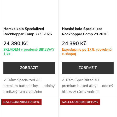
Horské kolo Specialized
Horské kolo Specialized
Rockhopper Comp 27,5 2026
Rockhopper Comp 29 2026
Satin Mauve Metallic
Gloss Pistachio
24 390 Kč
24 390 Kč
SKLADEM v prodejně BIKEWAY
Expedujeme po 17.8. (dovolená
1 ks
e-shopu)
ZOBRAZIT
ZOBRAZIT
✓ Rám: Specialized A1
✓ Rám: Specialized A1
premium butted alloy — odolný
premium butted alloy — odolný
hliníkový rám s vnitřním
hliníkový rám s vnitřním
vedením kabelů, úchyty na
vedením kabelů, úchyty na
SALECODE:BIKE10:10:%
SALECODE:BIKE10:10:%
nosič a kompatibilitou s
nosič a kompatibilitou s
teleskopickou
teleskopickou
sedlovkou✓ Vidlice:...
sedlovkou✓ Vidlice:...