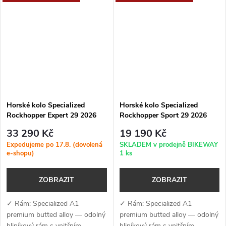
teleskopickou
teleskopickou sedlovkou✓
sedlovkou✓ Vidlice:...
Vidlice: RockShox Judy...
Horské kolo Specialized
Horské kolo Specialized
Rockhopper Expert 29 2026
Rockhopper Sport 29 2026
Satin Quartz Metallic
Gloss Maroon
33 290 Kč
19 190 Kč
Expedujeme po 17.8. (dovolená
SKLADEM v prodejně BIKEWAY
e-shopu)
1 ks
ZOBRAZIT
ZOBRAZIT
✓ Rám: Specialized A1
✓ Rám: Specialized A1
premium butted alloy — odolný
premium butted alloy — odolný
hliníkový rám s vnitřním
hliníkový rám s vnitřním