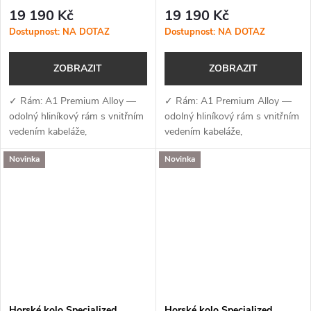
Gloss Burnt Gold Metallic /
Gloss Burnt Gold Metallic /
19 190 Kč
19 190 Kč
Stallion Metallic
Stallion Metallic
Dostupnost: NA DOTAZ
Dostupnost: NA DOTAZ
ZOBRAZIT
ZOBRAZIT
✓ Rám: A1 Premium Alloy —
✓ Rám: A1 Premium Alloy —
odolný hliníkový rám s vnitřním
odolný hliníkový rám s vnitřním
vedením kabeláže,
vedením kabeláže,
kompatibilitou pro
kompatibilitou pro
Novinka
Novinka
teleskopickou sedlovku a
teleskopickou sedlovku a
úchyty na nosič✓ Vidlice: SR
úchyty na nosič✓ Vidlice: SR
Suntour XCM (90–100 mm) —...
Suntour XCM (90–100 mm) —...
Horské kolo Specialized
Horské kolo Specialized