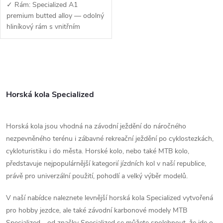
✓ Rám: Specialized A1
premium butted alloy — odolný
hliníkový rám s vnitřním
vedením kabelů, úchyty na
nosič a kompatibilitou s
teleskopickou sedlovkou✓
O
Vidlice: RockShox Judy...
v
Horská kola Specialized
l
á
Horská kola jsou vhodná na závodní ježdění do náročného
nezpevněného terénu i zábavné rekreační ježdění po cyklostezkách,
d
cykloturistiku i do města. Horské kolo, nebo také MTB kolo,
a
představuje nejpopulárnější kategorií jízdních kol v naší republice,
právě pro univerzální použití, pohodlí a velký výběr modelů.
c
V naší nabídce naleznete levnější horská kola Specialized vytvořená
í
pro hobby jezdce, ale také závodní karbonové modely MTB
Specialized - od značky Specialized se můžete spolehnout, že jde o