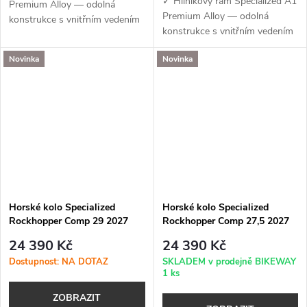
✓ Hliníkový rám Specialized A1
Premium Alloy — odolná
Premium Alloy — odolná
konstrukce s vnitřním vedením
konstrukce s vnitřním vedením
kabeláže a přípravou pro
kabeláže a přípravou pro
teleskopickou sedlovku i nosič
Novinka
Novinka
teleskopickou sedlovku i nosič
✓ Odpružená vidlice RockShox
✓ Odpružená vidlice RockShox
Judy...
Judy...
Horské kolo Specialized
Horské kolo Specialized
Rockhopper Comp 29 2027
Rockhopper Comp 27,5 2027
Satin Shadow Silver / Silver
Satin Shadow Silver / Silver
24 390 Kč
24 390 Kč
Dust
Dust
Dostupnost: NA DOTAZ
SKLADEM v prodejně BIKEWAY
1 ks
ZOBRAZIT