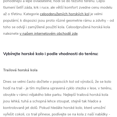
pohodlnější a lépe ovladatelné, hodí se do těžšího terénu. Lepší
tlumení šetří záda, krk i ruce, ale větší komfort zvedne cenu modelu
až o třetinu. Kategorie
celoodpružených horských kol
je velmi
populární, k dispozici jsou proto různé geometrie rámu a zdvihy - od
toho se odvíjí i zamýšlené použití kola. Celoodpružená horská kola
naleznete
v našem internetovém obchodě zde
.
Vybírejte horské kolo i podle vhodnosti do terénu:
Trailová horská kola
Dnes se velmi často dočtete v popiscích kol od výrobců, že se kolo
hodí na trail - je tím myšlena upravená cyklo stezka v lese, v terénu,
obvykle v rámci nějakého bike parku.
Nejlepší trailová horská kola
jsou lehká, tuhá a schopná lehce stoupat, stejně tak hladce a
kontrolovaně jet dolů. Pokud hledáte horské kolo, které umožní
vyřešit cokoli, co trail přinese, podívejte se na kola z naší nabídky -