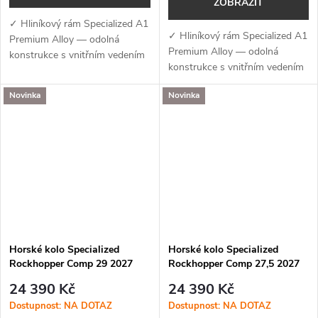
ZOBRAZIT
✓ Hliníkový rám Specialized A1
✓ Hliníkový rám Specialized A1
Premium Alloy — odolná
Premium Alloy — odolná
konstrukce s vnitřním vedením
konstrukce s vnitřním vedením
kabeláže a přípravou pro
kabeláže a přípravou pro
teleskopickou sedlovku i nosič
Novinka
Novinka
teleskopickou sedlovku i nosič
✓ Odpružená vidlice RockShox
✓ Odpružená vidlice RockShox
Judy...
Judy...
Horské kolo Specialized
Horské kolo Specialized
Rockhopper Comp 29 2027
Rockhopper Comp 27,5 2027
Gloss Cayenne Metallic /
Gloss Cayenne Metallic /
24 390 Kč
24 390 Kč
Stallion Metallic
Stallion Metallic
Dostupnost: NA DOTAZ
Dostupnost: NA DOTAZ