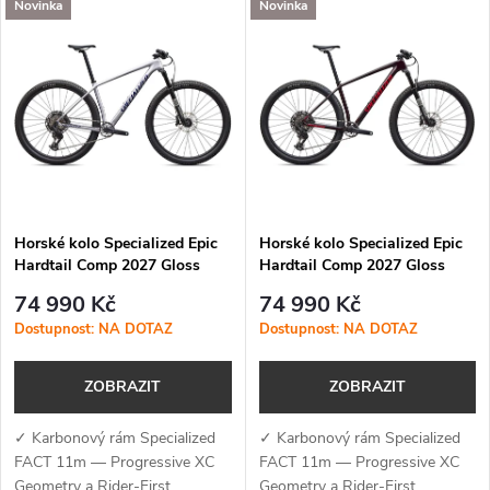
V
Novinka
Novinka
Nejdražší
z
ý
Nejprodávanější
e
p
Abecedně
n
i
í
s
p
Horské kolo Specialized Epic
Horské kolo Specialized Epic
Hardtail Comp 2027 Gloss
Hardtail Comp 2027 Gloss
p
Amethyst Frost / Majesty Blue
Red Tint / Ruby Metallic
r
74 990 Kč
74 990 Kč
Metallic
r
Dostupnost: NA DOTAZ
Dostupnost: NA DOTAZ
o
o
ZOBRAZIT
ZOBRAZIT
d
d
✓ Karbonový rám Specialized
✓ Karbonový rám Specialized
u
FACT 11m — Progressive XC
FACT 11m — Progressive XC
Geometry a Rider-First
Geometry a Rider-First