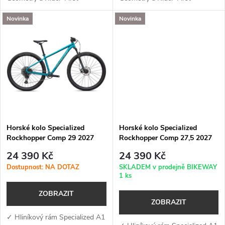
u
Engineered pro rychlou a
Engineered pro rychlou a
k
Novinka
Novinka
efektivní jízdu v terénu ✓
efektivní jízdu v
k
Odpružená vidlice RockShox
terénu✓ Odpružená vidlice
t
Reba — zdvih 110 mm s...
RockShox...
t
ů
ů
Horské kolo Specialized
Horské kolo Specialized
Rockhopper Comp 29 2027
Rockhopper Comp 27,5 2027
Gloss Teal Tint Aluminium /
Gloss Teal Tint Aluminium /
24 390 Kč
24 390 Kč
Agave Grey
Agave Grey
Dostupnost: NA DOTAZ
SKLADEM v prodejně BIKEWAY
1 ks
ZOBRAZIT
ZOBRAZIT
✓ Hliníkový rám Specialized A1