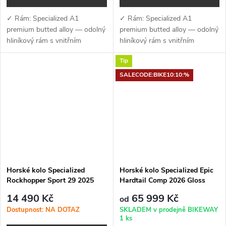
✓ Rám: Specialized A1
✓ Rám: Specialized A1
premium butted alloy — odolný
premium butted alloy — odolný
hliníkový rám s vnitřním
hliníkový rám s vnitřním
vedením kabelů, úchyty na
vedením kabelů, úchyty na
Tip
nosič a kompatibilitou s
nosič a kompatibilitou s
teleskopickou sedlovkou (QR...
teleskopickou sedlovkou (QR...
SALECODE:BIKE10:10:%
Horské kolo Specialized
Horské kolo Specialized Epic
Rockhopper Sport 29 2025
Hardtail Comp 2026 Gloss
Gloss Sapphire / Dune White
Oasis / California Sunshine
14 490 Kč
65 999 Kč
od
Dostupnost: NA DOTAZ
SKLADEM v prodejně BIKEWAY
1 ks