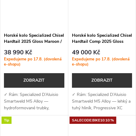
Horské kolo Specialized Chisel
Horské kolo Specialized Chisel
Hardtail 2025 Gloss Maroon /
Hardtail Comp 2025 Gloss
White
Metallic Deep Marine / White
38 990 Kč
49 000 Kč
Expedujeme po 17.8. (dovolená
Expedujeme po 17.8. (dovolená
e-shopu)
e-shopu)
ZOBRAZIT
ZOBRAZIT
✓ Rám: Specialized D’Aluisio
✓ Rám: Specialized D’Aluisio
Smartweld M5 Alloy —
Smartweld M5 Alloy — lehký a
hydroformované trubky,
tuhý hliník, Progressive XC
Progressive XC geometrie,
geometrie, Boost 12×148,
Tip
SALECODE:BIKE10:10:%
Boost 12×148, vnitřní vedení a
vnitřní vedení, kompatibilní...
kompatibilita...