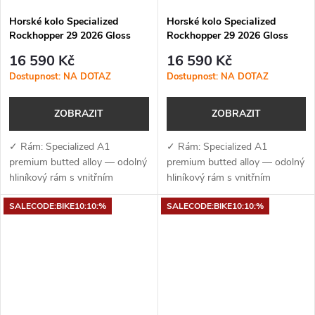
Horské kolo Specialized
Horské kolo Specialized
Rockhopper 29 2026 Gloss
Rockhopper 29 2026 Gloss
Lagoon Blue
Sky Blue
16 590 Kč
16 590 Kč
Dostupnost: NA DOTAZ
Dostupnost: NA DOTAZ
ZOBRAZIT
ZOBRAZIT
✓ Rám: Specialized A1
✓ Rám: Specialized A1
premium butted alloy — odolný
premium butted alloy — odolný
hliníkový rám s vnitřním
hliníkový rám s vnitřním
vedením kabelů, úchyty na
vedením kabelů, úchyty na
SALECODE:BIKE10:10:%
SALECODE:BIKE10:10:%
nosič a kompatibilitou s
nosič a kompatibilitou s
teleskopickou sedlovkou✓
teleskopickou sedlovkou✓
Vidlice: SR Suntour XCE...
Vidlice: SR Suntour XCE...