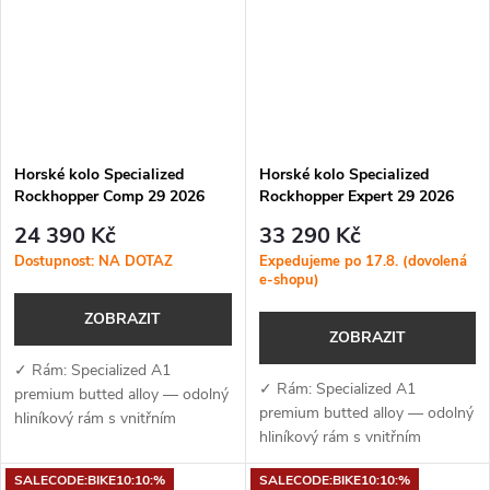
Horské kolo Specialized
Horské kolo Specialized
Rockhopper Comp 29 2026
Rockhopper Expert 29 2026
Satin Nebula Metallic
Gloss Emerald Metallic
24 390 Kč
33 290 Kč
Dostupnost: NA DOTAZ
Expedujeme po 17.8. (dovolená
e-shopu)
ZOBRAZIT
ZOBRAZIT
✓ Rám: Specialized A1
✓ Rám: Specialized A1
premium butted alloy — odolný
premium butted alloy — odolný
hliníkový rám s vnitřním
hliníkový rám s vnitřním
vedením kabelů, úchyty na
vedením kabelů, úchyty na
nosič a kompatibilitou s
SALECODE:BIKE10:10:%
SALECODE:BIKE10:10:%
nosič a kompatibilitou s