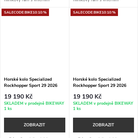
vedením kabelů, úchyty na
vedením kabelů, úchyty na
SALECODE:BIKE10:10:%
SALECODE:BIKE10:10:%
nosič a kompatibilitou s
nosič a kompatibilitou s
teleskopickou sedlovkou✓
teleskopickou sedlovkou +
Vidlice: RockShox Judy...
rychloupínací objímka...
Horské kolo Specialized
Horské kolo Specialized
Rockhopper Sport 29 2026
Rockhopper Sport 29 2026
Gloss Smoke
Gloss Dune White
19 190 Kč
19 190 Kč
SKLADEM v prodejně BIKEWAY
SKLADEM v prodejně BIKEWAY
1 ks
1 ks
ZOBRAZIT
ZOBRAZIT