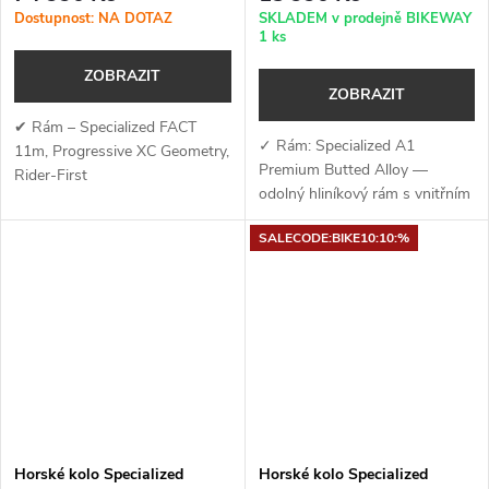
Dostupnost: NA DOTAZ
SKLADEM v prodejně BIKEWAY
1 ks
ZOBRAZIT
ZOBRAZIT
✔ Rám – Specialized FACT
✓ Rám: Specialized A1
11m, Progressive XC Geometry,
Premium Butted Alloy —
Rider-First
odolný hliníkový rám s vnitřním
Engineered™✔ Vidlice –
vedením kabelů, úchyty na
RockShox REBA, Motion
SALECODE:BIKE10:10:%
nosič a kompatibilitou s
Control damper, 110 mm/90
teleskopickou sedlovkou✓
mm...
Vidlice: SR Suntour XCM...
Horské kolo Specialized
Horské kolo Specialized