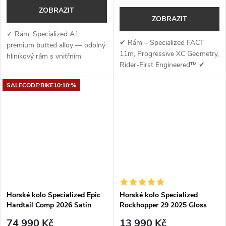
ZOBRAZIT
ZOBRAZIT
✓ Rám: Specialized A1
✔ Rám – Specialized FACT
premium butted alloy — odolný
11m, Progressive XC Geometry,
hliníkový rám s vnitřním
Rider-First Engineered™ ✔
vedením kabelů, úchyty na
Vidlice – RockShox REBA,
nosič a kompatibilitou s
SALECODE:BIKE10:10:%
Motion Control damper, 110
teleskopickou sedlovkou (QR...
mm/90 mm zdvihu ✔ Brzdy –
SRAM DB6,...
Horské kolo Specialized Epic
Horské kolo Specialized
Hardtail Comp 2026 Satin
Rockhopper 29 2025 Gloss
Carbon / Metallic White Silver
Sage Green / Olive Green
74 990 Kč
13 990 Kč