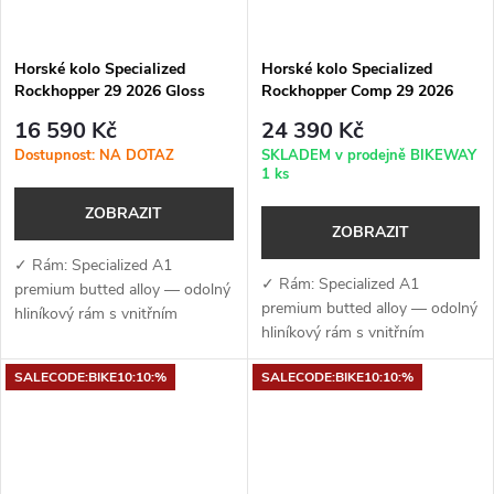
Horské kolo Specialized
Horské kolo Specialized
Rockhopper 29 2026 Gloss
Rockhopper Comp 29 2026
Obsidian Dune White
Satin Mauve Metallic
16 590 Kč
24 390 Kč
Dostupnost: NA DOTAZ
SKLADEM v prodejně BIKEWAY
1 ks
ZOBRAZIT
ZOBRAZIT
✓ Rám: Specialized A1
✓ Rám: Specialized A1
premium butted alloy — odolný
premium butted alloy — odolný
hliníkový rám s vnitřním
hliníkový rám s vnitřním
vedením kabelů, úchyty na
vedením kabelů, úchyty na
nosič a kompatibilitou s
SALECODE:BIKE10:10:%
SALECODE:BIKE10:10:%
nosič a kompatibilitou s
teleskopickou sedlovkou✓
teleskopickou
Vidlice: SR Suntour XCE...
sedlovkou✓ Vidlice:...