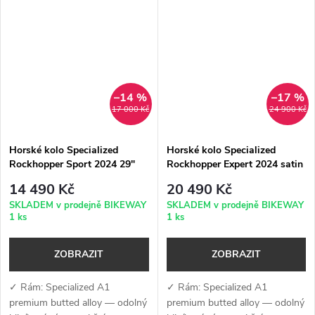
Boost 12×148, vnitřní vedení a
vnitřní vedení, kompatibilní s
kompatibilita s teleskopickou
teleskopickou sedlovkou 30.9
sedlovkou 30.9...
mm✓...
–14 %
–17 %
17 000 Kč
24 900 Kč
Horské kolo Specialized
Horské kolo Specialized
Rockhopper Sport 2024 29"
Rockhopper Expert 2024 satin
gloss sapphire - dune white
metallic sulphur - obsidian
14 490 Kč
20 490 Kč
SKLADEM v prodejně BIKEWAY
SKLADEM v prodejně BIKEWAY
1 ks
1 ks
ZOBRAZIT
ZOBRAZIT
✓ Rám: Specialized A1
✓ Rám: Specialized A1
premium butted alloy — odolný
premium butted alloy — odolný