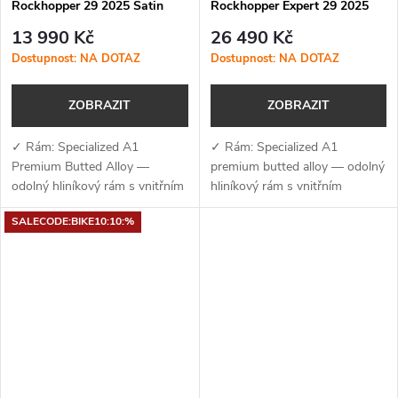
Rockhopper 29 2025 Satin
Rockhopper Expert 29 2025
Slate / Cool Grey
Satin Cast Blue Metallic /
13 990 Kč
26 490 Kč
Gloss Astral Blue
Dostupnost: NA DOTAZ
Dostupnost: NA DOTAZ
ZOBRAZIT
ZOBRAZIT
✓ Rám: Specialized A1
✓ Rám: Specialized A1
Premium Butted Alloy —
premium butted alloy — odolný
odolný hliníkový rám s vnitřním
hliníkový rám s vnitřním
vedením kabelů, úchyty na
vedením kabelů, úchyty na
SALECODE:BIKE10:10:%
nosič a kompatibilitou s
nosič a kompatibilitou s
teleskopickou...
teleskopickou
sedlovkou✓ Vidlice:...