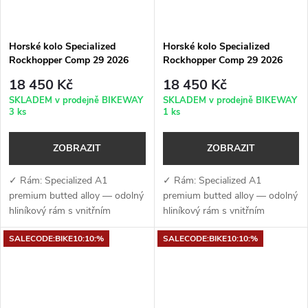
Horské kolo Specialized
Horské kolo Specialized
Rockhopper Comp 29 2026
Rockhopper Comp 29 2026
Gloss Pistachio / White
Satin Nebula Metallic /
18 450 Kč
18 450 Kč
Mountains
Dolomite Metallic
SKLADEM v prodejně BIKEWAY
SKLADEM v prodejně BIKEWAY
3 ks
1 ks
ZOBRAZIT
ZOBRAZIT
✓ Rám: Specialized A1
✓ Rám: Specialized A1
premium butted alloy — odolný
premium butted alloy — odolný
hliníkový rám s vnitřním
hliníkový rám s vnitřním
vedením kabelů, úchyty na
vedením kabelů, úchyty na
SALECODE:BIKE10:10:%
SALECODE:BIKE10:10:%
nosič a kompatibilitou s
nosič a kompatibilitou s
teleskopickou sedlovkou✓
teleskopickou
Vidlice: RockShox Judy...
sedlovkou✓ Vidlice:...