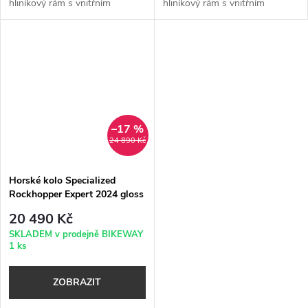
hliníkový rám s vnitřním
hliníkový rám s vnitřním
vedením kabelů, úchyty na
vedením kabelů, úchyty na
nosič a kompatibilitou s
nosič a kompatibilitou s
teleskopickou sedlovkou (QR
teleskopickou
osa 135×9 mm) +...
sedlovkou✓ Vidlice:...
–17 %
24 890 Kč
Horské kolo Specialized
Rockhopper Expert 2024 gloss
electric green - dark moss
20 490 Kč
green
SKLADEM v prodejně BIKEWAY
1 ks
ZOBRAZIT