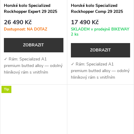
Horské kolo Specialized
Horské kolo Specialized
Rockhopper Expert 29 2025
Rockhopper Comp 29 2025
Gloss Silver Dust / Satin Burnt
Gloss Metallic Spruce / Smoke
26 490 Kč
17 490 Kč
Gold Metallic
Dostupnost: NA DOTAZ
SKLADEM v prodejně BIKEWAY
2 ks
ZOBRAZIT
ZOBRAZIT
✓ Rám: Specialized A1
✓ Rám: Specialized A1
premium butted alloy — odolný
premium butted alloy — odolný
hliníkový rám s vnitřním
hliníkový rám s vnitřním
vedením kabelů, úchyty na
vedením kabelů, úchyty na
nosič a kompatibilitou s
Tip
nosič a kompatibilitou s
teleskopickou sedlovkou✓
teleskopickou sedlovkou✓
Vidlice: RockShox Judy...
Vidlice: RockShox Judy...