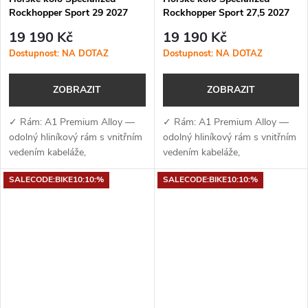
Rockhopper Sport 29 2027
Rockhopper Sport 27,5 2027
Satin Metallic Obsidian /
Satin Metallic Obsidian /
19 190 Kč
19 190 Kč
Shadow Silver
Shadow Silver
Dostupnost: NA DOTAZ
Dostupnost: NA DOTAZ
ZOBRAZIT
ZOBRAZIT
✓ Rám: A1 Premium Alloy —
✓ Rám: A1 Premium Alloy —
odolný hliníkový rám s vnitřním
odolný hliníkový rám s vnitřním
vedením kabeláže,
vedením kabeláže,
kompatibilitou pro
kompatibilitou pro
SALECODE:BIKE10:10:%
SALECODE:BIKE10:10:%
teleskopickou sedlovku a
teleskopickou sedlovku a
úchyty na nosič✓ Vidlice: SR
úchyty na nosič✓ Vidlice: SR
Suntour XCM (90–100 mm) —...
Suntour XCM (90–100 mm) —...