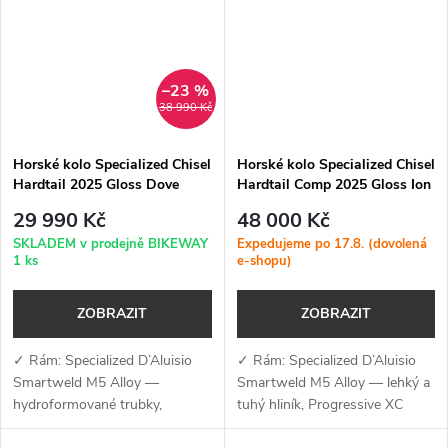
–23 %
38 990 Kč
Horské kolo Specialized Chisel
Horské kolo Specialized Chisel
Hardtail 2025 Gloss Dove
Hardtail Comp 2025 Gloss Ion
Grey / Ashen
Metallic / Smoke Liquid Metal
29 990 Kč
48 000 Kč
SKLADEM v prodejně BIKEWAY
Expedujeme po 17.8. (dovolená
1 ks
e-shopu)
ZOBRAZIT
ZOBRAZIT
✓ Rám: Specialized D’Aluisio
✓ Rám: Specialized D’Aluisio
Smartweld M5 Alloy —
Smartweld M5 Alloy — lehký a
hydroformované trubky,
tuhý hliník, Progressive XC
Progressive XC geometrie,
geometrie, Boost 12×148,