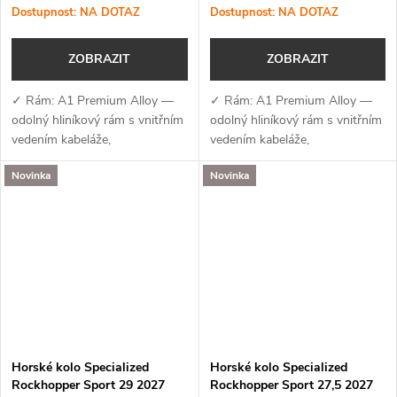
Dostupnost: NA DOTAZ
Dostupnost: NA DOTAZ
ZOBRAZIT
ZOBRAZIT
✓ Rám: A1 Premium Alloy —
✓ Rám: A1 Premium Alloy —
odolný hliníkový rám s vnitřním
odolný hliníkový rám s vnitřním
vedením kabeláže,
vedením kabeláže,
kompatibilitou pro
kompatibilitou pro
Novinka
Novinka
teleskopickou sedlovku a
teleskopickou sedlovku a
úchyty na nosič✓ Vidlice: SR
úchyty na nosič✓ Vidlice: SR
Suntour XCM (90–100 mm) —...
Suntour XCM (90–100 mm) —...
Horské kolo Specialized
Horské kolo Specialized
Rockhopper Sport 29 2027
Rockhopper Sport 27,5 2027