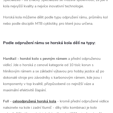
p
kola nejvyšší kvality a nejvíce inovativní technologie.
r
Horská kola můžeme dělit podle typu odpružení rámu, průměru kol
v
nebo podle disciplín MTB cyklistiky, pro které jsou určena.
k
y
Podle odpružení rámu se horská kola dělí na typy:
v
Hardtail - horské kolo s pevným rámem
a přední odpruženou
ý
vidlicí. Jde o horská z cenové kategorie od 10 tisíc korun s
p
hliníkovým rámem a se základní výbavou pro hobby jezdce až po
dokonalé stroje pro závodníky s karbonovým rámem, kde jsou i
i
komponenty v top kvalitě, přizpůsobené co nejnižší váze a
s
maximální efektivitě šlapání.
u
Full -
celoodpružená horská kola
- kromě přední odpružené vidlice
naleznete na kole i zadní tlumič - díky této kombinaci je kolo