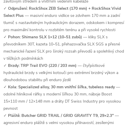
závitovým středem a vnitřním vedením kabeláže
✓
Odpružení: RockShox ZEB Select (170 mm) + RockShox Vivid
Select Plus
— masivní enduro vidlice se zdvihem 170 mm a zadní
tlumič s nastavitelným hydraulickým dorazem, odskokem i kompresí
pro maximální kontrolu v rozbitém terénu a při vysoké rychlosti
✓
Pohon: Shimano SLX 1×12 (10–51 zubů)
— kliky SLX s
převodníkem 30T, kazeta 10–51, přehazovačka SLX SGS a přesné
mechanické řazení SLX pro široký rozsah převodů a spolehlivý chod
v těžkých podmínkách
✓
Brzdy: TRP Trail EVO (220 / 203 mm)
— čtyřpístkové
hydraulické brzdy s velkými kotouči pro extrémní brzdný výkon a
dlouhodobou stabilitu při enduro jízdě
✓
Kola: Specialized alloy, 30 mm vnitřní šířka, tubeless ready
—
odolné hliníkové ráfky s moderní šířkou 30 mm, náboje Boost
15×110 mm / 12×148 mm a dráty DT Swiss Industry pro vysokou
pevnost
✓
Pláště: Butcher GRID TRAIL / GRID GRAVITY T9, 29×2.3"
—
agresivní enduro pláště s velmi vysokou přilnavostí, zesílenými