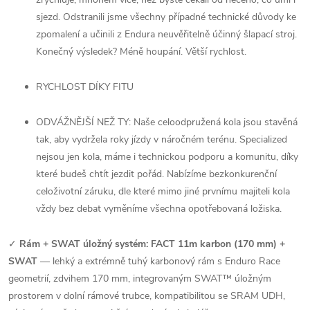
sjezd. Odstranili jsme všechny případné technické důvody ke
zpomalení a učinili z Endura neuvěřitelně účinný šlapací stroj.
Konečný výsledek? Méně houpání. Větší rychlost.
RYCHLOST DÍKY FITU
ODVÁŽNĚJŠÍ NEŽ TY: Naše celoodpružená kola jsou stavěná
tak, aby vydržela roky jízdy v náročném terénu. Specialized
nejsou jen kola, máme i technickou podporu a komunitu, díky
které budeš chtít jezdit pořád. Nabízíme bezkonkurenční
celoživotní záruku, dle které mimo jiné prvnímu majiteli kola
vždy bez debat vyměníme všechna opotřebovaná ložiska.
✓
Rám + SWAT úložný systém: FACT 11m karbon (170 mm) +
SWAT
— lehký a extrémně tuhý karbonový rám s Enduro Race
geometrií, zdvihem 170 mm, integrovaným SWAT™ úložným
prostorem v dolní rámové trubce, kompatibilitou se SRAM UDH,