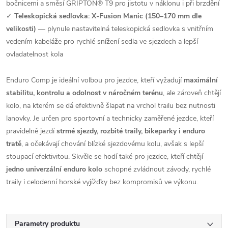
bočnicemi a směsí GRIPTON® T9 pro jistotu v náklonu i při brzdění
✓
Teleskopická sedlovka: X-Fusion Manic (150–170 mm dle
velikosti)
— plynule nastavitelná teleskopická sedlovka s vnitřním
vedením kabeláže pro rychlé snížení sedla ve sjezdech a lepší
ovladatelnost kola
Enduro Comp je ideální volbou pro jezdce, kteří vyžadují
maximální
stabilitu, kontrolu a odolnost v náročném terénu
, ale zároveň chtějí
kolo, na kterém se dá efektivně šlapat na vrchol trailu bez nutnosti
lanovky. Je určen pro sportovní a technicky zaměřené jezdce, kteří
pravidelně jezdí
strmé sjezdy, rozbité traily, bikeparky i enduro
tratě
, a očekávají chování blízké sjezdovému kolu, avšak s lepší
stoupací efektivitou. Skvěle se hodí také pro jezdce, kteří chtějí
jedno univerzální enduro kolo
schopné zvládnout závody, rychlé
traily i celodenní horské vyjížďky bez kompromisů ve výkonu.
Parametry produktu