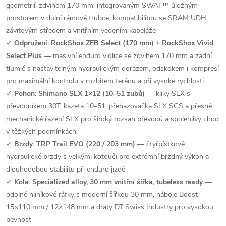
geometrií, zdvihem 170 mm, integrovaným SWAT™ úložným
prostorem v dolní rámové trubce, kompatibilitou se SRAM UDH,
závitovým středem a vnitřním vedením kabeláže
✓
Odpružení: RockShox ZEB Select (170 mm) + RockShox Vivid
Select Plus
— masivní enduro vidlice se zdvihem 170 mm a zadní
tlumič s nastavitelným hydraulickým dorazem, odskokem i kompresí
pro maximální kontrolu v rozbitém terénu a při vysoké rychlosti
✓
Pohon: Shimano SLX 1×12 (10–51 zubů)
— kliky SLX s
převodníkem 30T, kazeta 10–51, přehazovačka SLX SGS a přesné
mechanické řazení SLX pro široký rozsah převodů a spolehlivý chod
v těžkých podmínkách
✓
Brzdy: TRP Trail EVO (220 / 203 mm)
— čtyřpístkové
hydraulické brzdy s velkými kotouči pro extrémní brzdný výkon a
dlouhodobou stabilitu při enduro jízdě
✓
Kola: Specialized alloy, 30 mm vnitřní šířka, tubeless ready
—
odolné hliníkové ráfky s moderní šířkou 30 mm, náboje Boost
15×110 mm / 12×148 mm a dráty DT Swiss Industry pro vysokou
pevnost