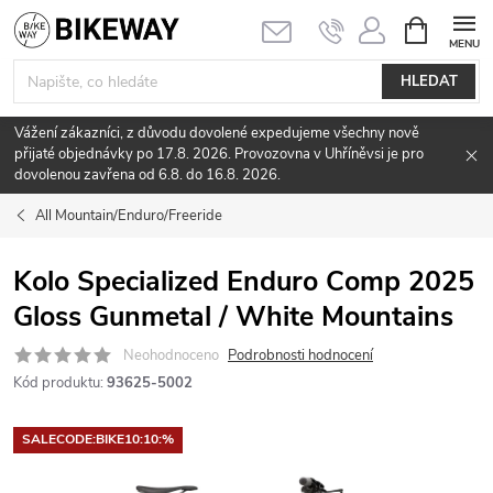
Přejít
NÁKUPNÍ
KOŠÍK
na
obsah
HLEDAT
Vážení zákazníci, z důvodu dovolené expedujeme všechny nově
přijaté objednávky po 17.8. 2026. Provozovna v Uhříněvsi je pro
dovolenou zavřena od 6.8. do 16.8. 2026.
All Mountain/Enduro/Freeride
Kolo Specialized Enduro Comp 2025
Gloss Gunmetal / White Mountains
Neohodnoceno
Podrobnosti hodnocení
Kód produktu:
93625-5002
SALECODE:BIKE10:10:%