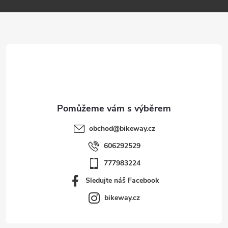
a
t
í
obchod
@
bikeway.cz
606292529
777983224
Sledujte náš Facebook
bikeway.cz