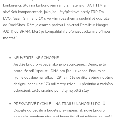
konkurenci. Stojí na karbonovém rámu z materiálu FACT 11M a
skvělých komponentech, jako jsou čtyřpístkové brzdy TRP Trail
EVO, řazení Shimano 1X s velkým rozsahem a spolehlivé odpružení
od RockShox. Rám je osazen patkou Universal Derailleur Hanger
(UDH) od SRAM, která je kompatibilní s přehazovačkami s přímou
montáží.
NEUVĚŘITELNĚ SCHOPNÉ
Jestliže Enduro vypadá jako jeho sourozenec, Demo, je to
proto, že sdílí spoustu DNA pro jízdu z kopce. Enduro se
rychle odvaluje na ráfkách 29" a může se díky svému novému
designu pochlubit 170 milimetry zdvihu u předního a zadního
odpružení, takže snadno pohltí ty největší rázy.
PŘEKVAPIVĚ RYCHLÉ ... NA TRAILU NAHORU I DOLŮ
Dupejte do pedálů a budete překvapeni, jak nové Enduro
zrychluje, mnohem více, než byste čekali od něčeho, co umí i