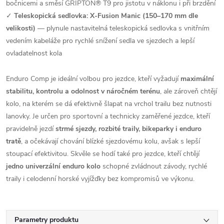
bočnicemi a směsí GRIPTON® T9 pro jistotu v náklonu i při brzdění
✓
Teleskopická sedlovka: X-Fusion Manic (150–170 mm dle
velikosti)
— plynule nastavitelná teleskopická sedlovka s vnitřním
vedením kabeláže pro rychlé snížení sedla ve sjezdech a lepší
ovladatelnost kola
Enduro Comp je ideální volbou pro jezdce, kteří vyžadují
maximální
stabilitu, kontrolu a odolnost v náročném terénu
, ale zároveň chtějí
kolo, na kterém se dá efektivně šlapat na vrchol trailu bez nutnosti
lanovky. Je určen pro sportovní a technicky zaměřené jezdce, kteří
pravidelně jezdí
strmé sjezdy, rozbité traily, bikeparky i enduro
tratě
, a očekávají chování blízké sjezdovému kolu, avšak s lepší
stoupací efektivitou. Skvěle se hodí také pro jezdce, kteří chtějí
jedno univerzální enduro kolo
schopné zvládnout závody, rychlé
traily i celodenní horské vyjížďky bez kompromisů ve výkonu.
Parametry produktu