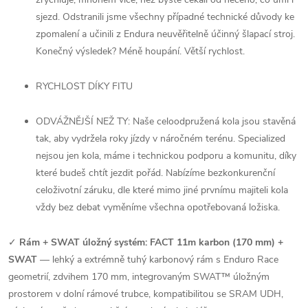
sjezd. Odstranili jsme všechny případné technické důvody ke
zpomalení a učinili z Endura neuvěřitelně účinný šlapací stroj.
Konečný výsledek? Méně houpání. Větší rychlost.
RYCHLOST DÍKY FITU
ODVÁŽNĚJŠÍ NEŽ TY: Naše celoodpružená kola jsou stavěná
tak, aby vydržela roky jízdy v náročném terénu. Specialized
nejsou jen kola, máme i technickou podporu a komunitu, díky
které budeš chtít jezdit pořád. Nabízíme bezkonkurenční
celoživotní záruku, dle které mimo jiné prvnímu majiteli kola
vždy bez debat vyměníme všechna opotřebovaná ložiska.
✓
Rám + SWAT úložný systém: FACT 11m karbon (170 mm) +
SWAT
— lehký a extrémně tuhý karbonový rám s Enduro Race
geometrií, zdvihem 170 mm, integrovaným SWAT™ úložným
prostorem v dolní rámové trubce, kompatibilitou se SRAM UDH,