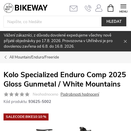
Přejít
NÁKUPNÍ
KOŠÍK
na
obsah
HLEDAT
Vážení zákazníci, z důvodu dovolené expedujeme všechny nově
přijaté objednávky po 17.8. 2026. Provozovna v Uhříněvsi je pro
dovolenou zavřena od 6.8. do 16.8. 2026.
All Mountain/Enduro/Freeride
Kolo Specialized Enduro Comp 2025
Gloss Gunmetal / White Mountains
Neohodnoceno
Podrobnosti hodnocení
Kód produktu:
93625-5002
SALECODE:BIKE10:10:%