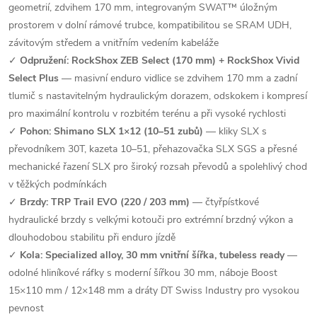
geometrií, zdvihem 170 mm, integrovaným SWAT™ úložným
prostorem v dolní rámové trubce, kompatibilitou se SRAM UDH,
závitovým středem a vnitřním vedením kabeláže
✓
Odpružení: RockShox ZEB Select (170 mm) + RockShox Vivid
Select Plus
— masivní enduro vidlice se zdvihem 170 mm a zadní
tlumič s nastavitelným hydraulickým dorazem, odskokem i kompresí
pro maximální kontrolu v rozbitém terénu a při vysoké rychlosti
✓
Pohon: Shimano SLX 1×12 (10–51 zubů)
— kliky SLX s
převodníkem 30T, kazeta 10–51, přehazovačka SLX SGS a přesné
mechanické řazení SLX pro široký rozsah převodů a spolehlivý chod
v těžkých podmínkách
✓
Brzdy: TRP Trail EVO (220 / 203 mm)
— čtyřpístkové
hydraulické brzdy s velkými kotouči pro extrémní brzdný výkon a
dlouhodobou stabilitu při enduro jízdě
✓
Kola: Specialized alloy, 30 mm vnitřní šířka, tubeless ready
—
odolné hliníkové ráfky s moderní šířkou 30 mm, náboje Boost
15×110 mm / 12×148 mm a dráty DT Swiss Industry pro vysokou
pevnost