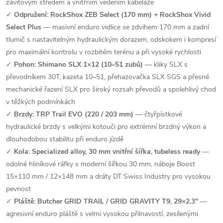
závitovým středem a vnitřním vedením kabeláže
✓
Odpružení: RockShox ZEB Select (170 mm) + RockShox Vivid
Select Plus
— masivní enduro vidlice se zdvihem 170 mm a zadní
tlumič s nastavitelným hydraulickým dorazem, odskokem i kompresí
pro maximální kontrolu v rozbitém terénu a při vysoké rychlosti
✓
Pohon: Shimano SLX 1×12 (10–51 zubů)
— kliky SLX s
převodníkem 30T, kazeta 10–51, přehazovačka SLX SGS a přesné
mechanické řazení SLX pro široký rozsah převodů a spolehlivý chod
v těžkých podmínkách
✓
Brzdy: TRP Trail EVO (220 / 203 mm)
— čtyřpístkové
hydraulické brzdy s velkými kotouči pro extrémní brzdný výkon a
dlouhodobou stabilitu při enduro jízdě
✓
Kola: Specialized alloy, 30 mm vnitřní šířka, tubeless ready
—
odolné hliníkové ráfky s moderní šířkou 30 mm, náboje Boost
15×110 mm / 12×148 mm a dráty DT Swiss Industry pro vysokou
pevnost
✓
Pláště: Butcher GRID TRAIL / GRID GRAVITY T9, 29×2.3"
—
agresivní enduro pláště s velmi vysokou přilnavostí, zesílenými