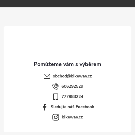
a
t
í
obchod
@
bikeway.cz
606292529
777983224
Sledujte náš Facebook
bikeway.cz