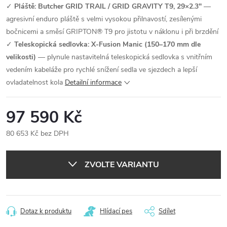
✓
Pláště: Butcher GRID TRAIL / GRID GRAVITY T9, 29×2.3"
—
agresivní enduro pláště s velmi vysokou přilnavostí, zesílenými
bočnicemi a směsí GRIPTON® T9 pro jistotu v náklonu i při brzdění
✓
Teleskopická sedlovka: X-Fusion Manic (150–170 mm dle
velikosti)
— plynule nastavitelná teleskopická sedlovka s vnitřním
vedením kabeláže pro rychlé snížení sedla ve sjezdech a lepší
ovladatelnost kola
Detailní informace
97 590 Kč
80 653 Kč bez DPH
Měrná
cena:
ZVOLTE VARIANTU
Dotaz k produktu
Hlídací pes
Sdílet