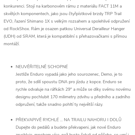
konkurenci. Stojí na karbonovém rámu z materiálu FACT 11M a
skvělých komponentech, jako jsou čtyřpístkové brzdy TRP Trail
EVO, řazení Shimano 1X s velkým rozsahem a spolehlivé odpružení
od RockShox. Rám je osazen patkou Universal Derailleur Hanger
(UDH) od SRAM, která je kompatibilní s přehazovačkami s přímou
montáží.
NEUVĚŘITELNĚ SCHOPNÉ
Jestliže Enduro vypadá jako jeho sourozenec, Demo, je to
proto, že sdílí spoustu DNA pro jízdu z kopce. Enduro se
rychle odvaluje na ráfkách 29" a může se díky svému novému
designu pochlubit 170 milimetry zdvihu u předního a zadního
odpružení, takže snadno pohltí ty největší rázy.
PŘEKVAPIVĚ RYCHLÉ ... NA TRAILU NAHORU I DOLŮ
Dupejte do pedálů a budete překvapeni, jak nové Enduro
zrychluje, mnohem více, než byste čekali od něčeho, co umí i