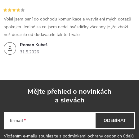
Volal jsem paní do obchodu komunikace a vysvětlení mých dotazů
spokojen. Jediné za co jsem nedal hvězdičky všechny je ,že zboží
než dorazilo od dodavatele tak to trvalo.
Roman Kubeš
31.5.2026
Mějte přehled o novinkách
a slevách
Z
á
E-mail
ODEBÍRAT
p
Vložením e-mailu souhlasíte s
podmínkami ochrany osobních údajů