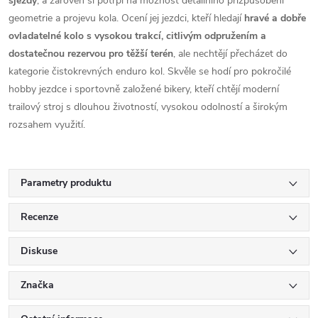
sjezdy
, a zároveň si potrpí na možnost detailního přizpůsobení
geometrie a projevu kola. Ocení jej jezdci, kteří hledají
hravé a dobře
ovladatelné kolo s vysokou trakcí, citlivým odpružením a
dostatečnou rezervou pro těžší terén
, ale nechtějí přecházet do
kategorie čistokrevných enduro kol. Skvěle se hodí pro pokročilé
hobby jezdce i sportovně založené bikery, kteří chtějí moderní
trailový stroj s dlouhou životností, vysokou odolností a širokým
rozsahem využití.
Parametry produktu
Recenze
Diskuse
Značka