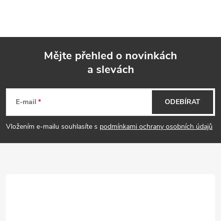
Mějte přehled o novinkách
a slevách
Z
á
E-mail
ODEBÍRAT
p
Vložením e-mailu souhlasíte s
podmínkami ochrany osobních údajů
a
t
í