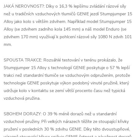
JAKÁ NEROVNOST?: Díky o 16,3 % lepšímu zvládání rázové síly
než u tradičních vzduchových tlumičů GENIE jezdí Stumpjumper 15
Alloy jako kolo s větším zdvihem. Například model Stumpjumper 15
Alloy (se zdvihem zadního kola 145 mm) a náš model Enduro (se
zdvihem 170 mm) využívají k pohlcení rázové síly 1080 N zdvih 101
mm.
SPOUSTA TRAKCE: Rozsáhlé testování v terénu prokázalo, že
Stumpjumper 15 Alloy s technologií GENIE poskytuje o 57 % lepší
trakci než standardní tlumiče se vzduchovým odpružením, protože
technologie GENIE poskytuje výkon podobný vinuté pružině, který
udržuje kolo v kontaktu se zemí větší procento času než typická
vzduchová pružina.
SBOHEM DORAZY: O 39 % méně dorazů než u standardní
vzduchové pružiny. Při velkých nárazech těžíte ze stoupající křivky
pružení v posledních 30 % zdvihu GENIE. Díky této dvoustupňové,
výrazně stoupající křivce snižuje GENIE četnost a závažnost dorazů.