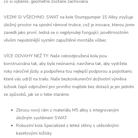
co si vybereš, geometrie zůstane zachována.
VEZMI SI VŠECHNO: SWAT na kole Stumpjumper 15 Alloy zvyšuje
úložný prostor na spodní rámové trubce, což je inovace, kterou jsme
zavedli jako první. Jedná se o nejplynuleji fungující, povětrnostním
vlivům nejodolnější systém zapuštěné montáže vůbec.
VÍCE ODVAHY NEŽ TY: Naše celoodpružená kola jsou
konstruována tak, aby byla neúnavná, navržena tak, aby vydržela
roky náročné jízdy, a podpořena tou nejlepší podporou a pojistkami,
které vás udrží na trailu. Naše bezkonkurenční doživotní výměna
ložisek čepů odpružení pro prvního majitele bez dotazů je jen jedním
ze způsobů, jak se o tebe staráme.
Zbrusu nový rám z materiálu M5 alloy s integrovaným
úložným systémem SWAT
Robustní kola Specialized z lehké slitiny s utěsněnými
kazetovými ložisky