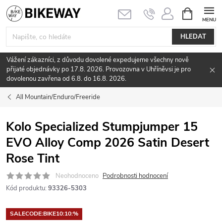
Přejít
NÁKUPNÍ
KOŠÍK
na
obsah
HLEDAT
Vážení zákazníci, z důvodu dovolené expedujeme všechny nově
přijaté objednávky po 17.8. 2026. Provozovna v Uhříněvsi je pro
dovolenou zavřena od 6.8. do 16.8. 2026.
All Mountain/Enduro/Freeride
Kolo Specialized Stumpjumper 15
EVO Alloy Comp 2026 Satin Desert
Rose Tint
Neohodnoceno
Podrobnosti hodnocení
Kód produktu:
93326-5303
SALECODE:BIKE10:10:%