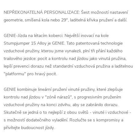
NEPŘEKONATELNÁ PERSONALIZACE: Šest možností nastavení
geometrie, smíšená kola nebo 29", laditelná křivka pružení a další.
GENIE-Jízda na létacím koberci: Největší inovací na kole
Stumpjumper 15 Alloy je GENIE. Tato patentovaná technologie
vzduchové pružiny, kterou jsme vynalezli, plní tři přání každého
trailového jezdce: pocit a kontrolu nad jízdou jako vinutá pružina,
lepší prevenci dorazu než standardní vzduchová pružina a laditelnou
"platformu" pro hravý pocit.
GENIE kombinuje lineární pružení vinuté pružiny, které zlepšuje
kontrolu nad jízdou v "zóně nárazů", s progresivním pružením
vzduchové pružiny na konci zdvihu, aby se zabránilo dorazu.
Skutečně se jedná o to nejlepší z obou světů - vinuté i vzduchové -
s možností dodatečného vyladění. Rozlučte se s kompromisy a
přivítejte budoucnost jízdy.