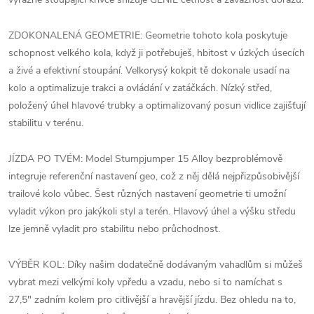
ZDOKONALENÁ GEOMETRIE: Geometrie tohoto kola poskytuje
schopnost velkého kola, když ji potřebuješ, hbitost v úzkých úsecích
a živé a efektivní stoupání. Velkorysý kokpit tě dokonale usadí na
kolo a optimalizuje trakci a ovládání v zatáčkách. Nízký střed,
položený úhel hlavové trubky a optimalizovaný posun vidlice zajišťují
stabilitu v terénu.
JÍZDA PO TVÉM: Model Stumpjumper 15 Alloy bezproblémově
integruje referenční nastavení geo, což z něj dělá nejpřizpůsobivější
trailové kolo vůbec. Šest různých nastavení geometrie ti umožní
vyladit výkon pro jakýkoli styl a terén. Hlavový úhel a výšku středu
lze jemně vyladit pro stabilitu nebo průchodnost.
VÝBĚR KOL: Díky našim dodatečně dodávaným vahadlům si můžeš
vybrat mezi velkými koly vpředu a vzadu, nebo si to namíchat s
27,5" zadním kolem pro citlivější a hravější jízdu. Bez ohledu na to,