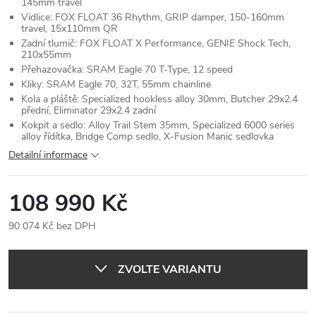
145mm travel
Vidlice: FOX FLOAT 36 Rhythm, GRIP damper, 150-160mm
travel, 15x110mm QR
Zadní tlumič: FOX FLOAT X Performance, GENIE Shock Tech,
210x55mm
Přehazovačka: SRAM Eagle 70 T-Type, 12 speed
Kliky: SRAM Eagle 70, 32T, 55mm chainline
Kola a pláště: Specialized hookless alloy 30mm, Butcher 29x2.4
přední, Eliminator 29x2.4 zadní
Kokpit a sedlo: Alloy Trail Stem 35mm, Specialized 6000 series
alloy řídítka, Bridge Comp sedlo, X-Fusion Manic sedlovka
Detailní informace
108 990 Kč
90 074 Kč bez DPH
Měrná
cena:
ZVOLTE VARIANTU