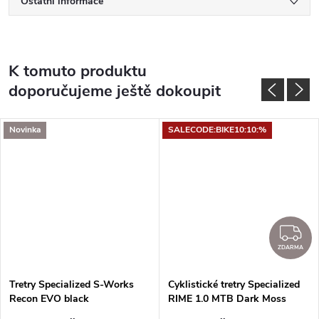
Ostatní informace
K tomuto produktu
doporučujeme ještě dokoupit
Novinka
SALECODE:BIKE10:10:%
DARMA
Z
ZDARMA
Tretry Specialized S-Works
Cyklistické tretry Specialized
Recon EVO black
RIME 1.0 MTB Dark Moss
Green/Harvest Gold