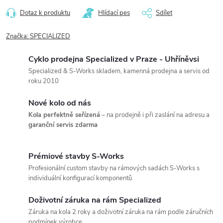
Dotaz k produktu
Hlídací pes
Sdílet
Značka:
SPECIALIZED
Cyklo prodejna Specialized v Praze - Uhříněvsi
Specialized & S-Works skladem, kamenná prodejna a servis od
roku 2010
Nové kolo od nás
Kola perfektně seřízená
– na prodejně i při zaslání na adresu a
garanční servis zdarma
Prémiové stavby S-Works
Profesionální custom stavby na rámových sadách S-Works s
individuální konfigurací komponentů
Doživotní záruka na rám Specialized
Záruka na kola 2 roky a doživotní záruka na rám podle záručních
podmínek výrobce