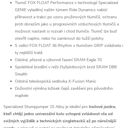
Tlumič FOX FLOAT Performance s technologií Specialized
GENIE vyladěný naším týmem Ride Dynamics nabízí
přilnavost a trakci po vzoru pružinových tlumičů, ochranu
proti dorazům jako u progresivních vzduchových tlumičů a
možnost nastavit si rozsah i chod tlumiče. Tlumič lze buď
otevřít naplno, nebo ho zamknout do tužší polohy.
S vidlicí FOX FLOAT 36 Rhythm s tlumičem GRIP zvládnete i
ty nejtěžší tratě.
Odolné, přesné a výkonné řazení
SRAM Eagle 70
Spolehlivé brzdění v režii čtyřpístkových brzd
SRAM DB8
Stealth
Odolná teleskopická sedlovka X-Fusion Manic
Doživotní výměna ložisek čepů zavěšení pro původního
majitele
Specialized Stumpjumper 15 Alloy je ideální pro
trailové jezdce,
kteří chtějí jedno univerzální kolo schopné zvládnout vše od
svižných vyjížděk a technických singletracků až po náročnější