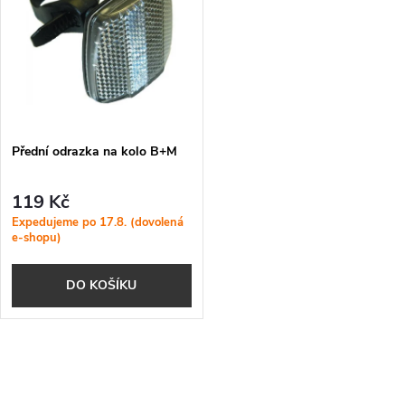
ý
Nejprodávanější
e
p
Abecedně
n
i
í
s
p
Přední odrazka na kolo B+M
p
r
119 Kč
r
Expedujeme po 17.8. (dovolená
e-shopu)
o
o
DO KOŠÍKU
d
d
u
u
O
k