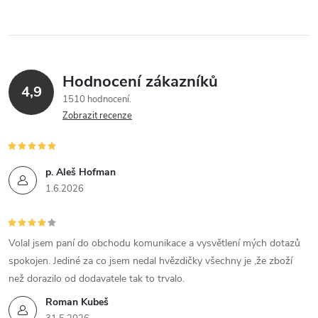
k
v
t
l
t
ů
á
ů
Hodnocení zákazníků
d
4,9
1510 hodnocení
a
Zobrazit recenze
c
í
p. Aleš Hofman
1.6.2026
p
r
Volal jsem paní do obchodu komunikace a vysvětlení mých dotazů
v
spokojen. Jediné za co jsem nedal hvězdičky všechny je ,že zboží
k
než dorazilo od dodavatele tak to trvalo.
Roman Kubeš
y