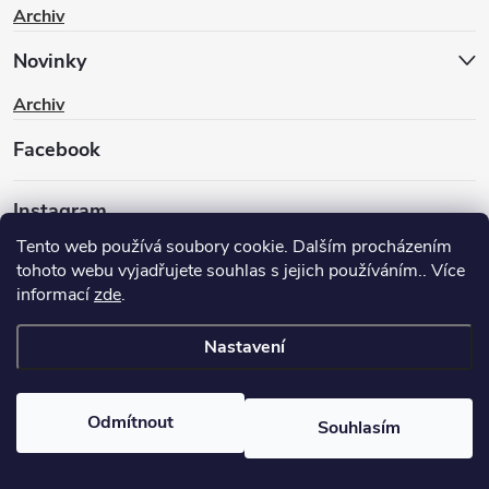
Archiv
Novinky
Archiv
Facebook
Instagram
Tento web používá soubory cookie. Dalším procházením
tohoto webu vyjadřujete souhlas s jejich používáním.. Více
informací
zde
.
Nastavení
Copyright 2026
BIKEWAY.CZ
. Všechna práva vyhrazena.
Upravit
nastavení cookies
Odmítnout
Souhlasím
Vytvořil Shoptet