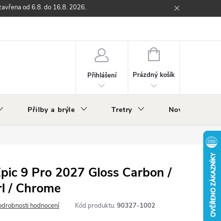
zavřena od 6.8. do 16.8. 2026.
ží
Zpětný odběr elektrozařízení s ukončenou životností
O nás
NÁKUPNÍ
KOŠÍK
Prázdný košík
Přihlášení
Přilby a brýle
Tretry
Nově v nabídc
Epic 9 Pro 2027 Gloss Carbon /
rl / Chrome
odrobnosti hodnocení
Kód produktu:
90327-1002