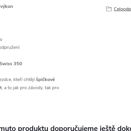
í výkon
Celoodp
tu
 odpružení
 Swiss 350
ezdce, kteří chtějí
špičkové
t
, a to jak pro závody, tak pro
.
muto produktu doporučujeme ještě dok