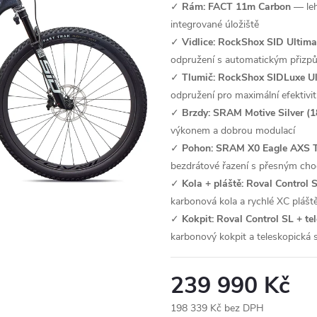
✓
Rám: FACT 11m Carbon
— leh
integrované úložiště
✓
Vidlice: RockShox SID Ultima
odpružení s automatickým přizp
✓
Tlumič: RockShox SIDLuxe Ul
odpružení pro maximální efektivit
✓
Brzdy: SRAM Motive Silver (
výkonem a dobrou modulací
✓
Pohon: SRAM X0 Eagle AXS T
bezdrátové řazení s přesným ch
✓
Kola + pláště: Roval Control 
karbonová kola a rychlé XC pláště
✓
Kokpit: Roval Control SL + t
karbonový kokpit a teleskopická s
239 990 Kč
198 339 Kč bez DPH