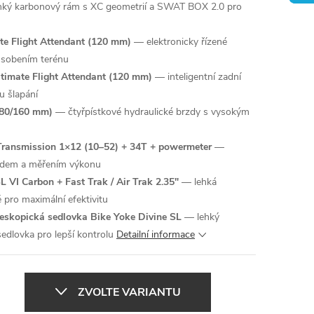
ký karbonový rám s XC geometrií a SWAT BOX 2.0 pro
te Flight Attendant (120 mm)
— elektronicky řízené
ůsobením terénu
timate Flight Attendant (120 mm)
— inteligentní zadní
u šlapání
180/160 mm)
— čtyřpístkové hydraulické brzdy s vysokým
ransmission 1×12 (10–52) + 34T + powermeter
—
odem a měřením výkonu
SL VI Carbon + Fast Trak / Air Trak 2.35"
— lehká
 pro maximální efektivitu
eleskopická sedlovka Bike Yoke Divine SL
— lehký
edlovka pro lepší kontrolu
Detailní informace
ZVOLTE VARIANTU