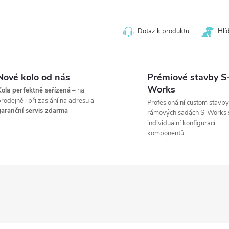
Měrná
cena:
Dotaz k produktu
Hlí
Nové kolo od nás
Prémiové stavby S
Works
ola perfektně seřízená
– na
rodejně i při zaslání na adresu a
Profesionální custom stavby
aranční servis zdarma
rámových sadách S-Works 
individuální konfigurací
komponentů