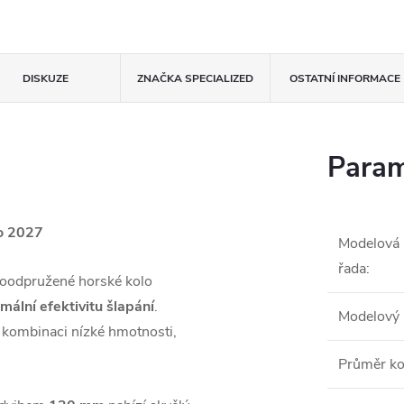
DISKUZE
ZNAČKA
SPECIALIZED
OSTATNÍ INFORMACE
Param
ro 2027
Modelová
řada
:
loodpružené horské kolo
mální efektivitu šlapání
.
Modelový 
í kombinaci nízké hmotnosti,
Průměr ko