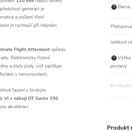
zdvihem
120 mm
nabízí skvělý
Barva
:
?
předchozí generaci je
matice a snížení tření
olo je rychlejší při stejném
Přehazov
Velikost 
imate Flight Attendant
vpředu
adu. Elektronicky řízené
Výška
?
u a stylu jízdy, což zajišťuje
postavy
:
mfortem v nerovnostech.
Brzda pře
ehlivé řazení s širokým
SL VI s náboji DT Swiss 350
ou akceleraci.
Produkt n