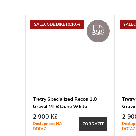
SALECODE:BIKE10:10:%
SALEC
ZDARMA
ZDARMA
rks
Tretry Specialized Recon 1.0
Tretry
Gravel MTB Dune White
Grave
2 900 Kč
2 90
Dostupnost: NA
Dostup
BRAZIT
ZOBRAZIT
DOTAZ
DOTAZ