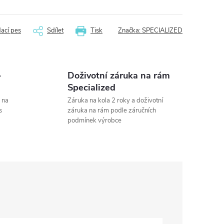
dací pes
Sdílet
Tisk
Značka:
SPECIALIZED
-
Doživotní záruka na rám
Specialized
 na
Záruka na kola 2 roky a doživotní
s
záruka na rám podle záručních
podmínek výrobce