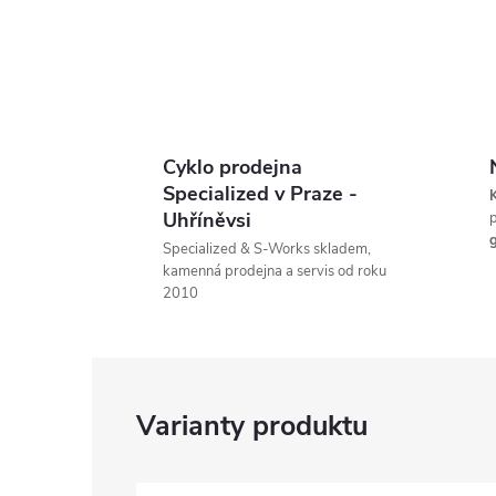
Cyklo prodejna
Specialized v Praze -
K
Uhříněvsi
p
g
Specialized & S-Works skladem,
kamenná prodejna a servis od roku
2010