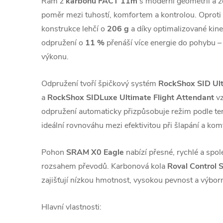
Rám z
karbonu FACT 11m
s moderní geometrií a 
poměr mezi tuhostí, komfortem a kontrolou. Oproti 
konstrukce lehčí o
206 g
a díky optimalizované kine
odpružení o
11 %
přenáší více energie do pohybu – k
výkonu.
Odpružení tvoří špičkový systém
RockShox SID Ult
a
RockShox SIDLuxe Ultimate Flight Attendant
vz
odpružení automaticky přizpůsobuje režim podle terén
ideální rovnováhu mezi efektivitou při šlapání a ko
Pohon
SRAM X0 Eagle
nabízí přesné, rychlé a spol
rozsahem převodů. Karbonová kola
Roval Control 
zajišťují nízkou hmotnost, vysokou pevnost a výborn
Hlavní vlastnosti: