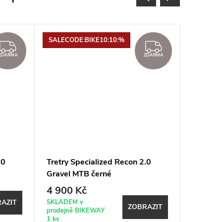
SALECODE:BIKE10:10:%
SALECOD
ZDARMA
ZDARMA
ZDARMA
ZDARMA
.0
Tretry Specialized Recon 2.0
Tretry 
Gravel MTB černé
Gravel 
4 900 Kč
6 100
SKLADEM v
SKLADEM
AZIT
ZOBRAZIT
prodejně BIKEWAY
prodejně
1 ks
1 ks