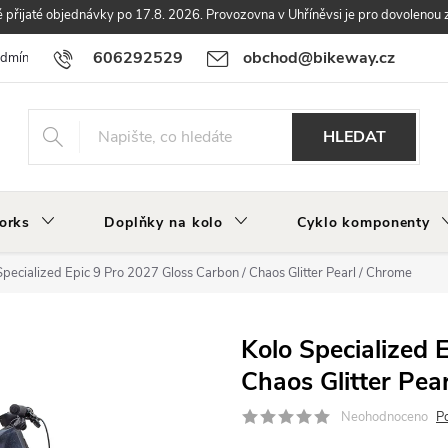
přijaté objednávky po 17.8. 2026. Provozovna v Uhříněvsi je pro dovolenou 
606292529
obchod@bikeway.cz
odmínky
Podmínky ochrany osobních údajů
Vrácení a reklamace zbo
HLEDAT
orks
Doplňky na kolo
Cyklo komponenty
Specialized Epic 9 Pro 2027 Gloss Carbon / Chaos Glitter Pearl / Chrome
Kolo Specialized 
Chaos Glitter Pea
Neohodnoceno
P