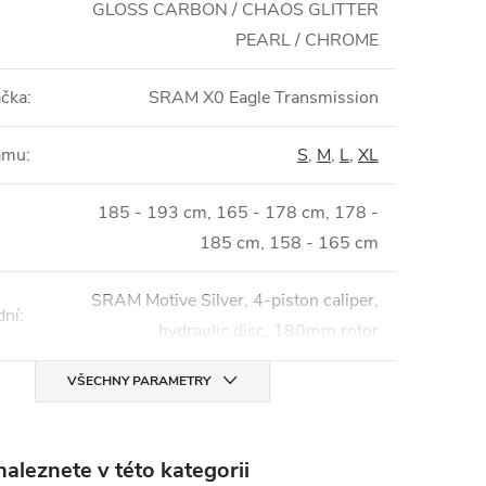
GLOSS CARBON / CHAOS GLITTER
PEARL / CHROME
ačka
:
SRAM X0 Eagle Transmission
rámu
:
S
,
M
,
L
,
XL
185 - 193 cm, 165 - 178 cm, 178 -
185 cm, 158 - 165 cm
SRAM Motive Silver, 4-piston caliper,
dní
:
hydraulic disc, 180mm rotor
VŠECHNY PARAMETRY
aleznete v této kategorii