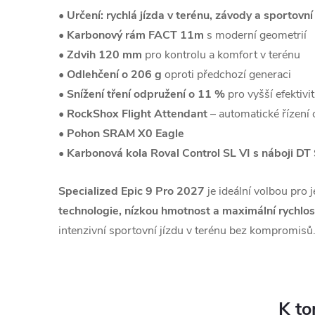
•
Určení: rychlá jízda v terénu, závody a sportovn
•
Karbonový rám FACT 11m
s moderní geometrií
•
Zdvih 120 mm
pro kontrolu a komfort v terénu
•
Odlehčení o 206 g
oproti předchozí generaci
•
Snížení tření odpružení o 11 %
pro vyšší efektivi
•
RockShox Flight Attendant
– automatické řízení
•
Pohon SRAM X0 Eagle
•
Karbonová kola Roval Control SL VI s náboji DT
Specialized Epic 9 Pro 2027
je ideální volbou pro j
technologie, nízkou hmotnost a maximální rychlos
intenzivní sportovní jízdu v terénu bez kompromisů
K to