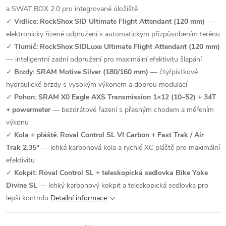
a SWAT BOX 2.0 pro integrované úložiště
✓
Vidlice: RockShox SID Ultimate Flight Attendant (120 mm)
—
elektronicky řízené odpružení s automatickým přizpůsobením terénu
✓
Tlumič: RockShox SIDLuxe Ultimate Flight Attendant (120 mm)
— inteligentní zadní odpružení pro maximální efektivitu šlapání
✓
Brzdy: SRAM Motive Silver (180/160 mm)
— čtyřpístkové
hydraulické brzdy s vysokým výkonem a dobrou modulací
✓
Pohon: SRAM X0 Eagle AXS Transmission 1×12 (10–52) + 34T
+ powermeter
— bezdrátové řazení s přesným chodem a měřením
výkonu
✓
Kola + pláště: Roval Control SL VI Carbon + Fast Trak / Air
Trak 2.35"
— lehká karbonová kola a rychlé XC pláště pro maximální
efektivitu
✓
Kokpit: Roval Control SL + teleskopická sedlovka Bike Yoke
Divine SL
— lehký karbonový kokpit a teleskopická sedlovka pro
lepší kontrolu
Detailní informace