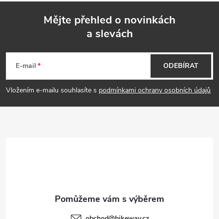
Mějte přehled o novinkách
a slevách
Z
á
E-mail
ODEBÍRAT
p
Vložením e-mailu souhlasíte s
podmínkami ochrany osobních údajů
a
t
í
obchod
@
bikeway.cz