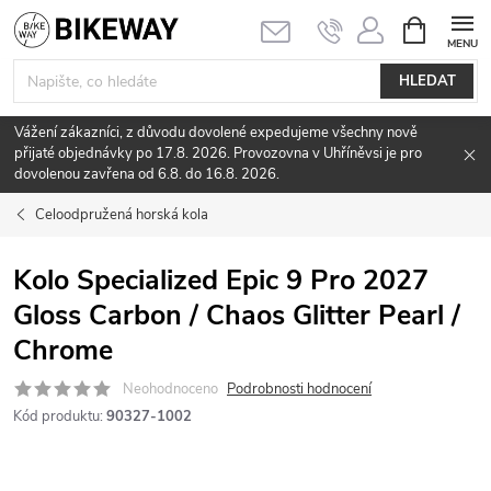
Přejít
NÁKUPNÍ
KOŠÍK
na
obsah
HLEDAT
Vážení zákazníci, z důvodu dovolené expedujeme všechny nově
přijaté objednávky po 17.8. 2026. Provozovna v Uhříněvsi je pro
dovolenou zavřena od 6.8. do 16.8. 2026.
Celoodpružená horská kola
Kolo Specialized Epic 9 Pro 2027
Gloss Carbon / Chaos Glitter Pearl /
Chrome
Neohodnoceno
Podrobnosti hodnocení
Kód produktu:
90327-1002