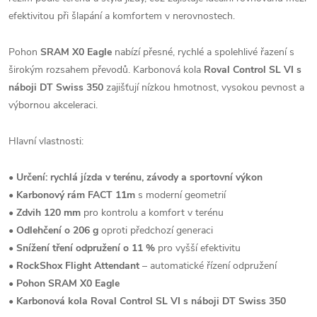
efektivitou při šlapání a komfortem v nerovnostech.
Pohon
SRAM X0 Eagle
nabízí přesné, rychlé a spolehlivé řazení s
širokým rozsahem převodů. Karbonová kola
Roval Control SL VI s
náboji DT Swiss 350
zajišťují nízkou hmotnost, vysokou pevnost a
výbornou akceleraci.
Hlavní vlastnosti:
•
Určení: rychlá jízda v terénu, závody a sportovní výkon
•
Karbonový rám FACT 11m
s moderní geometrií
•
Zdvih 120 mm
pro kontrolu a komfort v terénu
•
Odlehčení o 206 g
oproti předchozí generaci
•
Snížení tření odpružení o 11 %
pro vyšší efektivitu
•
RockShox Flight Attendant
– automatické řízení odpružení
•
Pohon SRAM X0 Eagle
•
Karbonová kola Roval Control SL VI s náboji DT Swiss 350