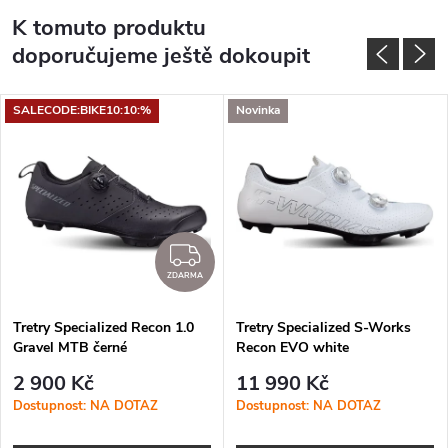
K tomuto produktu
doporučujeme ještě dokoupit
SALECODE:BIKE10:10:%
Novinka
DARMA
ZDARMA
ZDARMA
Tretry Specialized Recon 1.0
Tretry Specialized S-Works
Gravel MTB černé
Recon EVO white
2 900 Kč
11 990 Kč
Dostupnost: NA DOTAZ
Dostupnost: NA DOTAZ