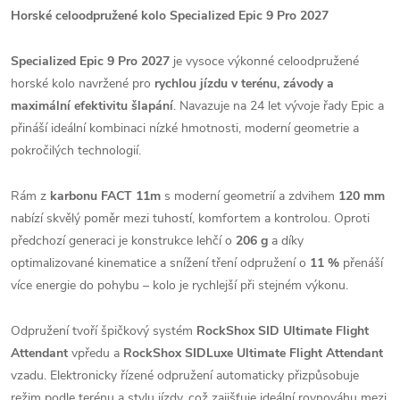
Horské celoodpružené kolo Specialized Epic 9 Pro 2027
Specialized Epic 9 Pro 2027
je vysoce výkonné celoodpružené
horské kolo navržené pro
rychlou jízdu v terénu, závody a
maximální efektivitu šlapání
. Navazuje na 24 let vývoje řady Epic a
přináší ideální kombinaci nízké hmotnosti, moderní geometrie a
pokročilých technologií.
Rám z
karbonu FACT 11m
s moderní geometrií a zdvihem
120 mm
nabízí skvělý poměr mezi tuhostí, komfortem a kontrolou. Oproti
předchozí generaci je konstrukce lehčí o
206 g
a díky
optimalizované kinematice a snížení tření odpružení o
11 %
přenáší
více energie do pohybu – kolo je rychlejší při stejném výkonu.
Odpružení tvoří špičkový systém
RockShox SID Ultimate Flight
Attendant
vpředu a
RockShox SIDLuxe Ultimate Flight Attendant
vzadu. Elektronicky řízené odpružení automaticky přizpůsobuje
režim podle terénu a stylu jízdy, což zajišťuje ideální rovnováhu mezi