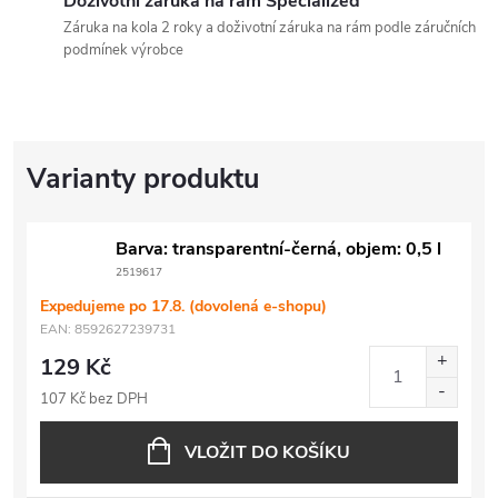
Doživotní záruka na rám Specialized
Záruka na kola 2 roky a doživotní záruka na rám podle záručních
podmínek výrobce
Barva: transparentní-černá, objem: 0,5 l
2519617
Expedujeme po 17.8. (dovolená e-shopu)
EAN:
8592627239731
129 Kč
107 Kč bez DPH
VLOŽIT DO KOŠÍKU