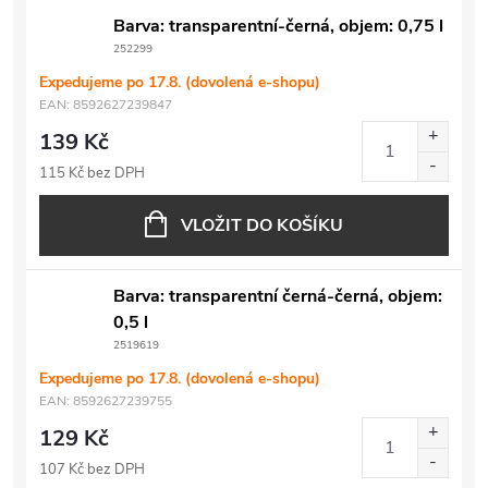
Barva: transparentní-černá, objem: 0,75 l
252299
Expedujeme po 17.8. (dovolená e-shopu)
EAN:
8592627239847
139 Kč
115 Kč bez DPH
VLOŽIT DO KOŠÍKU
Barva: transparentní černá-černá, objem:
0,5 l
2519619
Expedujeme po 17.8. (dovolená e-shopu)
EAN:
8592627239755
129 Kč
107 Kč bez DPH