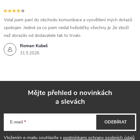
Volal jsem paní do obchodu komunikace a vysvětlení mých dotazů
spokojen. Jediné za co jsem nedal hvězdičky všechny je ,že zboží
než dorazilo od dodavatele tak to trvalo.
Roman Kubeš
31.5.2026
Mějte přehled o novinkách
a slevách
Z
á
E-mail
ODEBÍRAT
p
Vložením e-mailu souhlasíte s
podmínkami ochrany osobních údajů