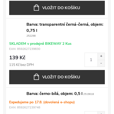
VLOŽIT DO KOŠÍKU
Barva: transparentní černá-černá, objem:
0,75 l
252298
SKLADEM v prodejně BIKEWAY
2 Kus
EAN:
8592627239830
139 Kč
115 Kč bez DPH
VLOŽIT DO KOŠÍKU
Barva: černo-bílá, objem: 0,5 l
2519618
Expedujeme po 17.8. (dovolená e-shopu)
EAN:
8592627239748