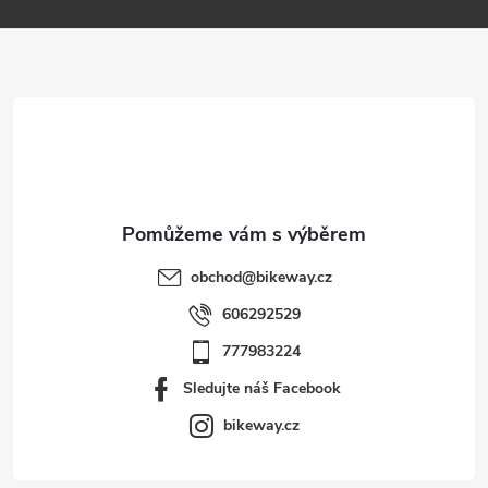
a
t
í
obchod
@
bikeway.cz
606292529
777983224
Sledujte náš Facebook
bikeway.cz