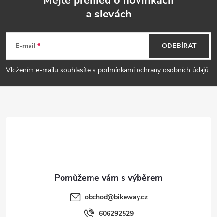
Mějte přehled o novinkách
a slevách
Z
á
E-mail
ODEBÍRAT
p
Vložením e-mailu souhlasíte s
podmínkami ochrany osobních údajů
a
t
í
obchod
@
bikeway.cz
606292529