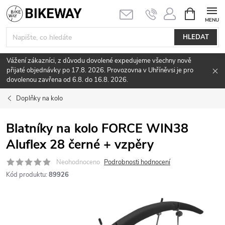
Přejít
NÁKUPNÍ
KOŠÍK
na
obsah
HLEDAT
Vážení zákazníci, z důvodu dovolené expedujeme všechny nově
přijaté objednávky po 17.8. 2026. Provozovna v Uhříněvsi je pro
dovolenou zavřena od 6.8. do 16.8. 2026.
Doplňky na kolo
Blatníky na kolo FORCE WIN38
Aluflex 28 černé + vzpěry
Neohodnoceno
Podrobnosti hodnocení
Kód produktu:
89926