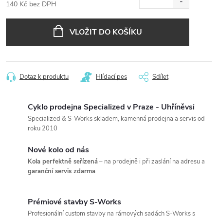
140 Kč bez DPH
Měrná
cena:
VLOŽIT DO KOŠÍKU
Dotaz k produktu
Hlídací pes
Sdílet
Cyklo prodejna Specialized v Praze - Uhříněvsi
Specialized & S-Works skladem, kamenná prodejna a servis od
roku 2010
Nové kolo od nás
Kola perfektně seřízená
– na prodejně i při zaslání na adresu a
garanční servis zdarma
Prémiové stavby S-Works
Profesionální custom stavby na rámových sadách S-Works s