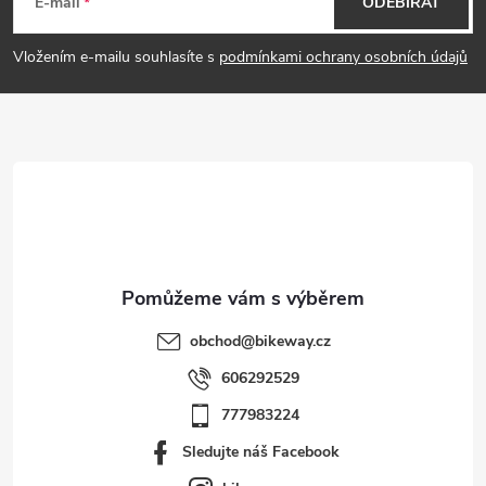
á
E-mail
ODEBÍRAT
p
Vložením e-mailu souhlasíte s
podmínkami ochrany osobních údajů
a
t
í
obchod
@
bikeway.cz
606292529
777983224
Sledujte náš Facebook