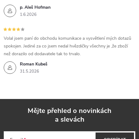
p. Aleš Hofman
1.6.2026
Volal jsem paní do obchodu komunikace a vysvětlení mých dotazů
spokojen. Jediné za co jsem nedal hvězdičky všechny je ,že zboží
než dorazilo od dodavatele tak to trvalo.
Roman Kubeš
31.5.2026
Mějte přehled o novinkách
a slevách
Z