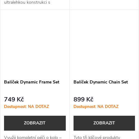
ultralehkou konstrukci s
a Slick Wax!
maximálním výkonem a
jednoduchým použitím.
Balíček Dynamic Frame Set
Balíček Dynamic Chain Set
749 Kč
899 Kč
Dostupnost: NA DOTAZ
Dostupnost: NA DOTAZ
ZOBRAZIT
ZOBRAZIT
Využij kompletní péči o kolo –
Tyto tři klíčové produkty