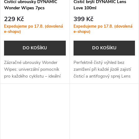
Čistící ubrousky DYNAMIC
Čistič brýlí DYNAMIC Lens
Wonder Wipes 7pcs
Love 100ml
229 Kč
399 Kč
Expedujeme po 17.8. (dovolená
Expedujeme po 17.8. (dovolená
e-shopu)
e-shopu)
DO KOŠÍKU
DO KOŠÍKU
Zázračné ubrousky Wonder
Perfektně čistý výhled bez
Wipes: univerzální pomocník
zamlžení při každé jízdě zajistí
pro každého cyklistu – ideální
čisticí a antifogový sprej Lens
na očištění kola, těla i vybavení
Love, který šetrně odstraní
během výletu nebo po náročné
nečistoty a zároveň ochrání
jízdě.
vaše brýle před zamlžováním.