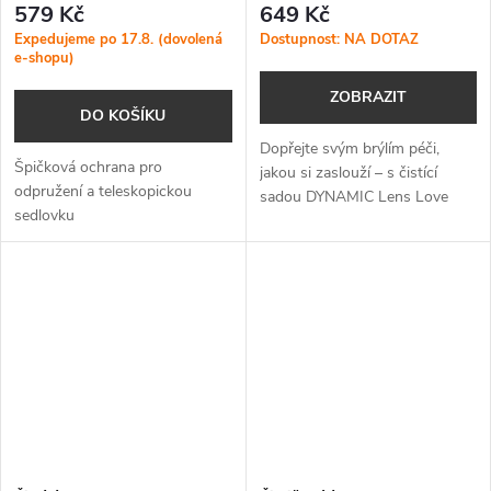
579 Kč
649 Kč
Expedujeme po 17.8. (dovolená
Dostupnost: NA DOTAZ
e-shopu)
ZOBRAZIT
DO KOŠÍKU
Dopřejte svým brýlím péči,
Špičková ochrana pro
jakou si zaslouží – s čistící
odpružení a teleskopickou
sadou DYNAMIC Lens Love
sedlovku
budou vždy jako nové.