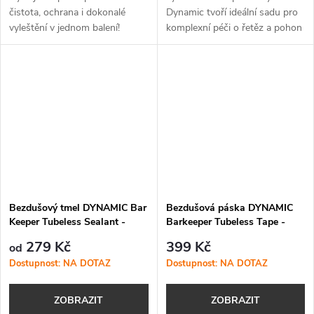
čistota, ochrana i dokonalé
Dynamic tvoří ideální sadu pro
vyleštění v jednom balení!
komplexní péči o řetěz a pohon
kola.
Bezdušový tmel DYNAMIC Bar
Bezdušová páska DYNAMIC
Keeper Tubeless Sealant -
Barkeeper Tubeless Tape -
100ml
34mm
279 Kč
399 Kč
od
Dostupnost: NA DOTAZ
Dostupnost: NA DOTAZ
ZOBRAZIT
ZOBRAZIT