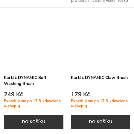
pro detailní čištění všech těžko
rukavicí na mytí kola to
dostupných míst na vašem
zvládnete rychle a pohodlně.
kole.
Kartáč DYNAMIC Soft
Kartáč DYNAMIC Claw Brush
Washing Brush
249 Kč
179 Kč
Expedujeme po 17.8. (dovolená
Expedujeme po 17.8. (dovolená
e-shopu)
e-shopu)
DO KOŠÍKU
DO KOŠÍKU