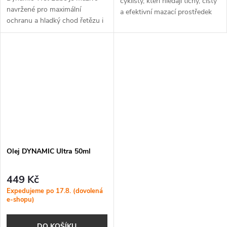
cyklisty, kteří hledají tichý, čistý
navržené pro maximální
a efektivní mazací prostředek
ochranu a hladký chod řetězu i
pro vnitřní trénink. Jeho použití
v extrémně mokrých a blátivých
zajišťuje plynulý chod řetězu
podmínkách.
bez...
Olej DYNAMIC Ultra 50ml
449 Kč
Expedujeme po 17.8. (dovolená
e-shopu)
DO KOŠÍKU