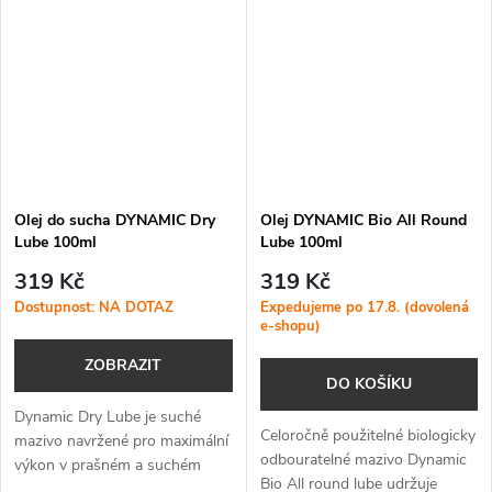
podmínkách.
Olej do sucha DYNAMIC Dry
Olej DYNAMIC Bio All Round
Lube 100ml
Lube 100ml
319 Kč
319 Kč
Dostupnost: NA DOTAZ
Expedujeme po 17.8. (dovolená
e-shopu)
ZOBRAZIT
DO KOŠÍKU
Dynamic Dry Lube je suché
Celoročně použitelné biologicky
mazivo navržené pro maximální
odbouratelné mazivo Dynamic
výkon v prašném a suchém
Bio All round lube udržuje
prostředí – minimalizuje tření,