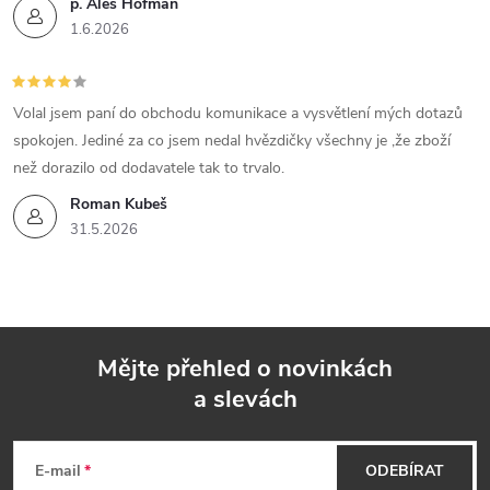
í
p. Aleš Hofman
1.6.2026
p
r
Volal jsem paní do obchodu komunikace a vysvětlení mých dotazů
v
spokojen. Jediné za co jsem nedal hvězdičky všechny je ,že zboží
k
než dorazilo od dodavatele tak to trvalo.
Roman Kubeš
y
31.5.2026
v
ý
p
Mějte přehled o novinkách
i
a slevách
Z
s
á
E-mail
ODEBÍRAT
u