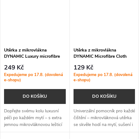
Utěrka z mikrovlákna
Utěrka z mikrovlákna
DYNAMIC Luxury microfibre
DYNAMIC Microfibre Cloth
polishing cloth
249 Kč
129 Kč
Expedujeme po 17.8. (dovolená
Expedujeme po 17.8. (dovolená
e-shopu)
e-shopu)
DO KOŠÍKU
DO KOŠÍKU
Dopřejte svému kolu luxusní
Univerzální pomocník pro každé
péči po každém mytí – s extra
čištění – mikrovláknová utěrka
jemnou mikrovláknovou lešticí
se skvěle hodí na mytí, sušení i
utěrkou dosáhnete dokonalého
leštění kola.
lesku i ochrany rámu.