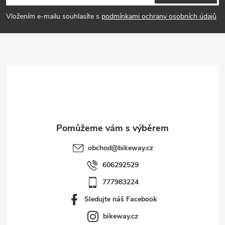
p
Vložením e-mailu souhlasíte s
podmínkami ochrany osobních údajů
a
t
í
obchod
@
bikeway.cz
606292529
777983224
Sledujte náš Facebook
bikeway.cz