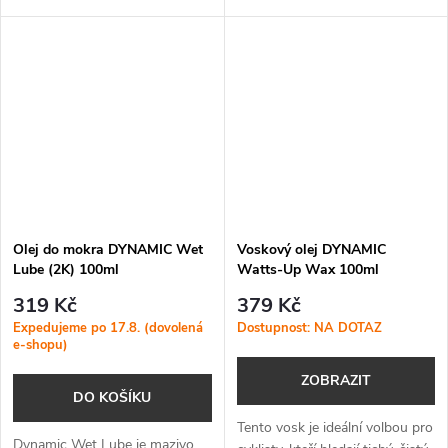
pohon kola v tichém a plynulém
chrání proti korozi a udržuje
chodu za každého počasí.
řetěz v tichém a hladkém chodu
i v...
Olej do mokra DYNAMIC Wet
Voskový olej DYNAMIC
Lube (2K) 100ml
Watts-Up Wax 100ml
319 Kč
379 Kč
Expedujeme po 17.8. (dovolená
Dostupnost: NA DOTAZ
e-shopu)
ZOBRAZIT
DO KOŠÍKU
Tento vosk je ideální volbou pro
Dynamic Wet Lube je mazivo