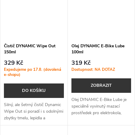
Čistič DYNAMIC Wipe Out
Olej DYNAMIC E-Bike Lube
150ml
100ml
329 Kč
319 Kč
Expedujeme po 17.8. (dovolená
Dostupnost: NA DOTAZ
e-shopu)
ZOBRAZIT
DO KOŠÍKU
Olej DYNAMIC E-Bike Lube je
Silný, ale šetrný čistič Dynamic
speciálně vyvinutý mazací
Wipe Out si poradí i s odolnými
prostředek pro elektrokola,
zbytky tmelu, lepidla a
který zajišťuje hladký a tichý
mastnoty, a zároveň je plně
chod řetězu i při vysokém
bezpečný pro karbon i přírodu.
zatížení motoru a v náročných