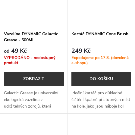
Vazelína DYNAMIC Galactic
Kartáč DYNAMIC Cone Brush
Grease - 500ML
49 Kč
249 Kč
od
VYPRODÁNO - nedostupný
Expedujeme po 17.8. (dovolená
produkt
e-shopu)
ZOBRAZIT
DO KOŠÍKU
Galactic Grease je univerzální
Ideální kartáč pro důkladné
ekologická vazelína z
čištění špatně přístupných míst
udržitelných zdrojů, která
na kole, jako jsou náboje kol
spolehlivě chrání proti korozi,
nebo prostor mezi sedlovými a
opotřebení a vodě – a to i při
řetězovými vzpěrami.
náročném použití.