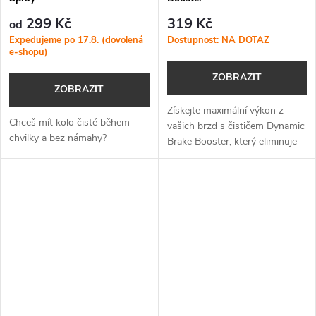
299 Kč
319 Kč
od
Expedujeme po 17.8. (dovolená
Dostupnost: NA DOTAZ
e-shopu)
ZOBRAZIT
ZOBRAZIT
Získejte maximální výkon z
Chceš mít kolo čisté během
vašich brzd s čističem Dynamic
chvilky a bez námahy?
Brake Booster, který eliminuje
nečistoty, mastnotu i pískání a
zajistí tak bezpečnější a tišší
jízdu.