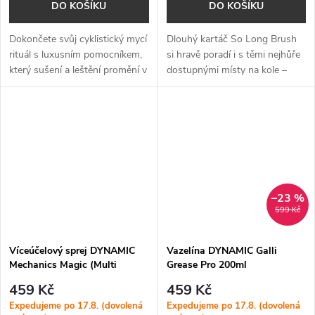
DO KOŠÍKU
DO KOŠÍKU
Dokončete svůj cyklistický mycí
Dlouhý kartáč So Long Brush
rituál s luxusním pomocníkem,
si hravě poradí i s těmi nejhůře
který sušení a leštění promění v
dostupnými místy na kole –
radost.
skvěle se dostane například k
nábojům kol nebo do úzkých
mezer mezi sedlovými a...
–23 %
599 Kč
Víceúčelový sprej DYNAMIC
Vazelína DYNAMIC Galli
Mechanics Magic (Multi
Grease Pro 200ml
Spray) 400ml
459 Kč
459 Kč
Expedujeme po 17.8. (dovolená
Expedujeme po 17.8. (dovolená