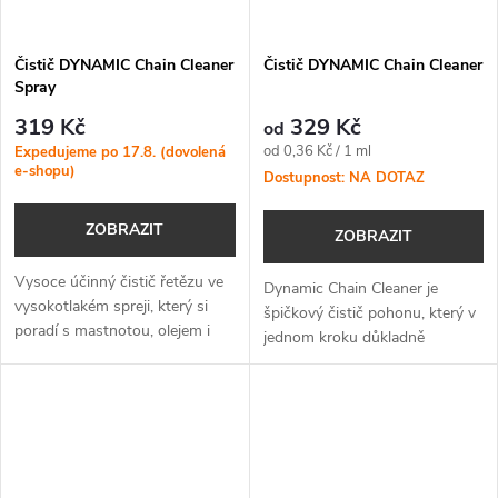
Čistič DYNAMIC Chain Cleaner
Čistič DYNAMIC Chain Cleaner
Spray
319 Kč
329 Kč
od
Měrná
od 0,36 Kč / 1 ml
Expedujeme po 17.8. (dovolená
e-shopu)
cena:
Dostupnost: NA DOTAZ
ZOBRAZIT
ZOBRAZIT
Vysoce účinný čistič řetězu ve
Dynamic Chain Cleaner je
vysokotlakém spreji, který si
špičkový čistič pohonu, který v
poradí s mastnotou, olejem i
jednom kroku důkladně
silniční špínou – rychle,
odmašťuje a zároveň chrání
jednoduše a beze zbytků.
kovové části vašeho kola.