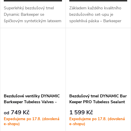
Superlehký bezdušový tmel
Základem každého kvalitního
Dynamic Barkeeper se
bezdušového set-upu je
špičkovým syntetickým latexem
spolehlivá páska – Barkeeper
s Hi-Tec vlákny chrání proti
Tubeless Tape poskytne
defektům až do 7 mm a udržuje
extrémně pevné, snadno
tlak v plášti na ideální úrovni –
aplikovatelné a dokonale těsnící
ať...
řešení pro vaše kola.
Bezdušové ventilky DYNAMIC
Bezdušový tmel DYNAMIC Bar
Barkeeper Tubeless Valves -
Keeper PRO Tubeless Sealant
100mm
1000ml
749 Kč
1 599 Kč
od
Expedujeme po 17.8. (dovolená
Expedujeme po 17.8. (dovolená
e-shopu)
e-shopu)