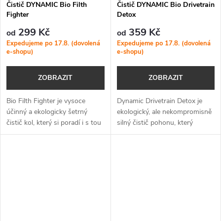
Čistič DYNAMIC Bio Filth
Čistič DYNAMIC Bio Drivetrain
Fighter
Detox
299 Kč
359 Kč
od
od
Expedujeme po 17.8. (dovolená
Expedujeme po 17.8. (dovolená
e-shopu)
e-shopu)
ZOBRAZIT
ZOBRAZIT
Bio Filth Fighter je vysoce
Dynamic Drivetrain Detox je
účinný a ekologicky šetrný
ekologický, ale nekompromisně
čistič kol, který si poradí i s tou
silný čistič pohonu, který
nejodolnější špínou – rychle,
zanechá vaše kolo čisté jako
bezpečně a bez kompromisů.
nové – bez výstražných
symbolů a bez výčitek.