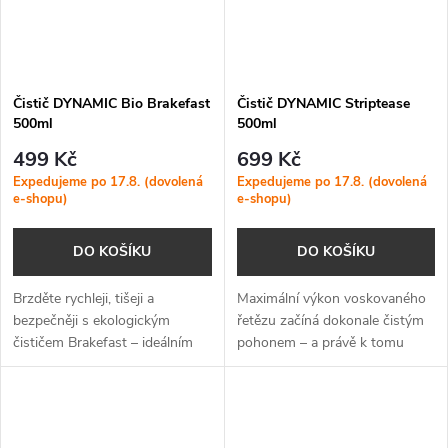
Čistič DYNAMIC Bio Brakefast
Čistič DYNAMIC Striptease
500ml
500ml
499 Kč
699 Kč
Expedujeme po 17.8. (dovolená
Expedujeme po 17.8. (dovolená
e-shopu)
e-shopu)
DO KOŠÍKU
DO KOŠÍKU
Brzděte rychleji, tišeji a
Maximální výkon voskovaného
bezpečněji s ekologickým
řetězu začíná dokonale čistým
čističem Brakefast – ideálním
pohonem – a právě k tomu
řešením pro špičkový výkon
slouží Striptease, odmašťovač
bez škodlivých plynů.
vyvinutý pro přípravu řetězu na
vosk.