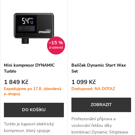
k
gravel i MTB kola.
t
t
ů
ů
–15 %
2 199 Kč
Mini kompresor DYNAMIC
Balíček Dynamic Start Wax
Turblo
Set
1 849 Kč
1 099 Kč
Expedujeme po 17.8. (dovolená
Dostupnost: NA DOTAZ
e-shopu)
ZOBRAZIT
DO KOŠÍKU
Profesionální příprava a
Turblo je kapesní elektrický
voskování řetězu díky
kompresor, který spojuje
kombinaci Dynamic Striptease