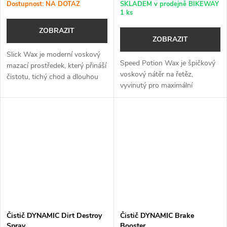
Dostupnost: NA DOTAZ
SKLADEM v prodejně BIKEWAY
1 ks
ZOBRAZIT
ZOBRAZIT
Slick Wax je moderní voskový
Speed Potion Wax je špičkový
mazací prostředek, který přináší
voskový nátěr na řetěz,
čistotu, tichý chod a dlouhou
vyvinutý pro maximální
životnost vašeho řetězu bez
rychlost, minimální tření a
zbytečné námahy.
výkon bez kompromisů.
Čistič DYNAMIC Dirt Destroy
Čistič DYNAMIC Brake
Spray
Booster