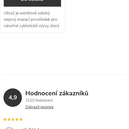
Ultra2 je extrémně odolný
olejový mazací prostředek pro
náročné cyklistické výzvy, který
zajišťuje hladký chod řetězu i v
těch nejdrsnějších podmínkách.
O
v
l
á
Hodnocení zákazníků
d
4,9
1510 hodnocení
a
Zobrazit recenze
c