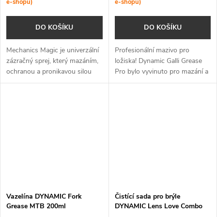
e-shopu)
e-shopu)
DO KOŠÍKU
DO KOŠÍKU
Mechanics Magic je univerzální
Profesionální mazivo pro
zázračný sprej, který mazáním,
ložiska! Dynamic Galli Grease
ochranou a pronikavou silou
Pro bylo vyvinuto pro mazání a
usnadní práci v každé dílně i
ochranu všech ložisek na kole.
kolem kola.
Vazelína DYNAMIC Fork
Čistící sada pro brýle
Grease MTB 200ml
DYNAMIC Lens Love Combo
Pack 100ml / 1 pc