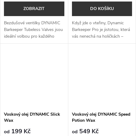
ZOBRAZIT
DO KOŠÍKU
Bezdušové ventilky DYNAMIC
Když jde o vteřiny, Dynamic
Barkeeper Tubeless Valves jsou
Barkeeper Pro je jistotou, která
ideální volbou pro každého
vás nenechá na holičkách –
cyklistu, který hledá spolehlivé a
extrémně rychlý tmel, který
odolné řešení pro bezdušové
spolehlivě utěsní defekty až do
systémy – skvěle těsní,...
8 mm během zlomku sekundy.
Voskový olej DYNAMIC Slick
Voskový olej DYNAMIC Speed
Wax
Potion Wax
199 Kč
549 Kč
od
od