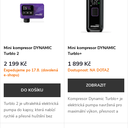
ý
Nejprodávanější
e
p
Abecedně
n
i
í
s
p
Mini kompresor DYNAMIC
Mini kompresor DYNAMIC
Turblo 2
Turblo+
p
r
2 199 Kč
1 899 Kč
r
Expedujeme po 17.8. (dovolená
Dostupnost: NA DOTAZ
e-shopu)
o
o
ZOBRAZIT
DO KOŠÍKU
d
d
Kompresor Dynamic Turblo+ je
Turblo 2 je ultralehká elektrická
u
elektrická pumpa navržená pro
pumpa do kapsy, která nabízí
maximální výkon, přesnost a
u
rychlé a přesné huštění bez
spolehlivost při každém použití.
k
námahy – ideální pro silniční,