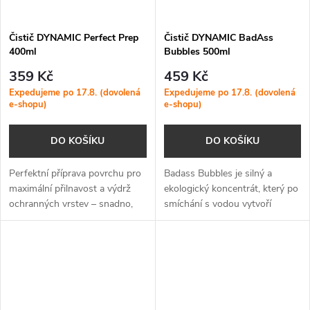
Čistič DYNAMIC Perfect Prep
Čistič DYNAMIC BadAss
400ml
Bubbles 500ml
359 Kč
459 Kč
Expedujeme po 17.8. (dovolená
Expedujeme po 17.8. (dovolená
e-shopu)
e-shopu)
DO KOŠÍKU
DO KOŠÍKU
Perfektní příprava povrchu pro
Badass Bubbles je silný a
maximální přilnavost a výdrž
ekologický koncentrát, který po
ochranných vrstev – snadno,
smíchání s vodou vytvoří
rychle a bez zbytků.
hustou čisticí pěnu pro
důkladné, ale šetrné mytí celého
kola včetně pohonu.