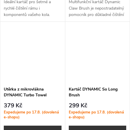
Ideální kartáč pro šetrné a
Multifunkční kartáč Dynamic
rychlé čištění rámu i
Claw Brush je nepostradatelný
komponentů vašeho kola.
pomocník pro důkladné čištění
pohonu kola – od kazety a
řetězu až po přehazovačku a
kladky, a to i v těžko
dostupných...
Utěrka z mikrovlákna
Kartáč DYNAMIC So Long
DYNAMIC Turbo Towel
Brush
379 Kč
299 Kč
Expedujeme po 17.8. (dovolená
Expedujeme po 17.8. (dovolená
e-shopu)
e-shopu)