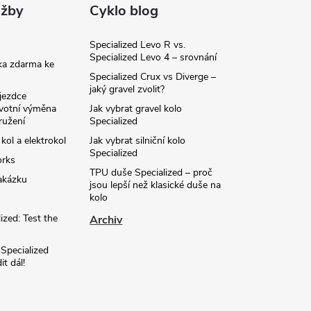
užby
Cyklo blog
Specialized Levo R vs.
Specialized Levo 4 – srovnání
ka zdarma ke
Specialized Crux vs Diverge –
jaký gravel zvolit?
jezdce
ivotní výměna
Jak vybrat gravel kolo
ružení
Specialized
 kol a elektrokol
Jak vybrat silniční kolo
Specialized
orks
TPU duše Specialized – proč
akázku
jsou lepší než klasické duše na
kolo
ized: Test the
Archiv
 Specialized
t dál!