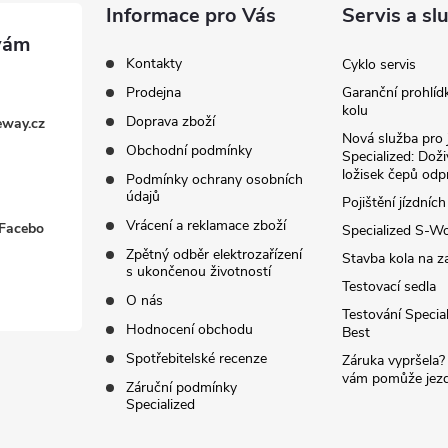
Informace pro Vás
Servis a sl
Kontakty
Cyklo servis
Prodejna
Garanční prohlíd
kolu
Doprava zboží
eway.cz
Nová služba pro 
Obchodní podmínky
Specialized: Dož
ložisek čepů odp
Podmínky ochrany osobních
údajů
Pojištění jízdních
Vrácení a reklamace zboží
 Facebo
Specialized S-W
Zpětný odběr elektrozařízení
Stavba kola na z
s ukončenou životností
Testovací sedla
O nás
Testování Special
Hodnocení obchodu
Best
Spotřebitelské recenze
Záruka vypršela?
vám pomůže jezdi
Záruční podmínky
Specialized