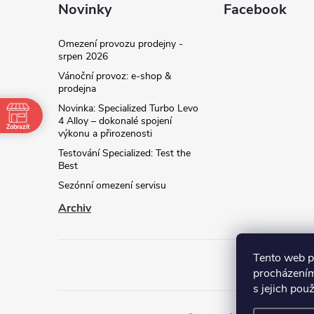
Novinky
Facebook
Omezení provozu prodejny -
srpen 2026
Vánoční provoz: e‑shop &
prodejna
Novinka: Specialized Turbo Levo
4 Alloy – dokonalé spojení
Zobrazit
výkonu a přirozenosti
Testování Specialized: Test the
Best
Sezónní omezení servisu
Archiv
Tento web p
procházením
kt
s jejich pou
 z ul. Ke