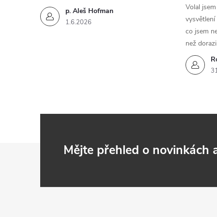
í
Volal jse
p. Aleš Hofman
vysvětlení
p
1.6.2026
co jsem ne
r
než dorazi
v
R
3
k
y
v
ý
Z
Mějte přehled o novinkách
p
á
i
p
s