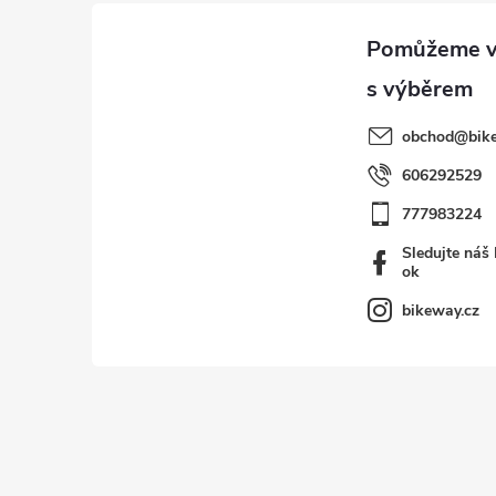
u
a
t
í
obchod
@
bik
606292529
777983224
Sledujte náš
ok
bikeway.cz