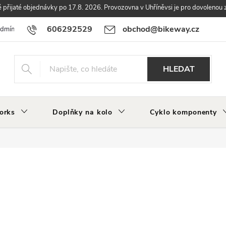
přijaté objednávky po 17.8. 2026. Provozovna v Uhříněvsi je pro dovolenou 
606292529
obchod@bikeway.cz
odmínky
Podmínky ochrany osobních údajů
Vrácení a reklamace zbo
HLEDAT
orks
Doplňky na kolo
Cyklo komponenty