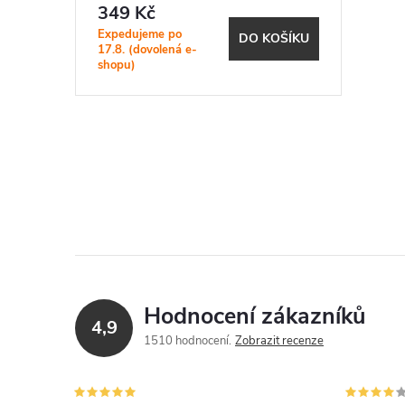
r
349 Kč
d
o
Expedujeme po
DO KOŠÍKU
17.8. (dovolená e-
u
shopu)
d
k
u
t
O
k
v
ů
t
l
ů
á
d
Hodnocení zákazníků
4,9
a
1510 hodnocení
Zobrazit recenze
c