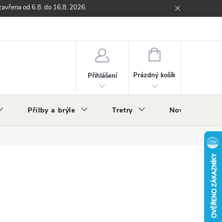
zavřena od 6.8. do 16.8. 2026.
ží
Zpětný odběr elektrozařízení s ukončenou životností
O nás
NÁKUPNÍ
KOŠÍK
Prázdný košík
Přihlášení
Přilby a brýle
Tretry
Nově v nabídc