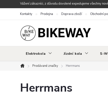
Přejít
Vážení zákazníci, z důvodu dovolené expedujeme všechny nově 
na
Kontakty
Prodejna
Doprava zboží
Obchodní p
obsah
Elektrokola
Jízdní kola
S-W
Prodávané značky
Herrmans
Domů
Herrmans