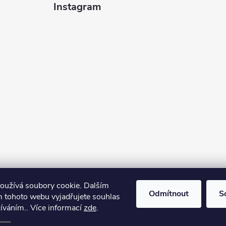
Instagram
oužívá soubory cookie. Dalším
Odmítnout
S
 tohoto webu vyjadřujete souhlas
žíváním.. Více informací
zde
.