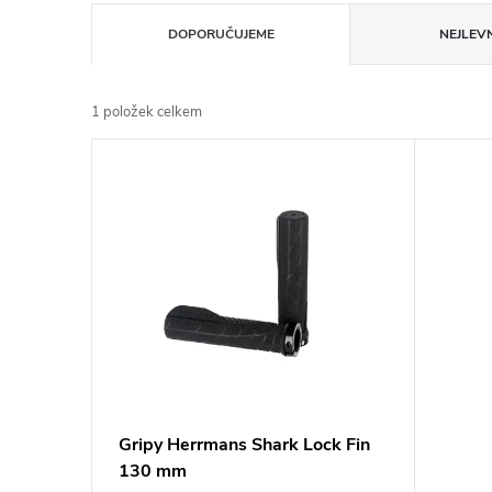
Ř
DOPORUČUJEME
NEJLEVN
a
1
položek celkem
z
V
e
ý
n
p
í
i
p
s
r
p
Gripy Herrmans Shark Lock Fin
o
130 mm