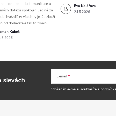
m paní do obchodu komunikace a
Eva Kolářová
 mých dotazů spokojen. Jediné za
24.5.2026
dal hvězdičky všechny je ,že zboží
lo od dodavatele tak to trvalo.
oman Kubeš
1.5.2026
E-mail
a slevách
Vložením e-mailu souhlasíte s
podmínka