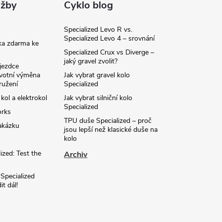
užby
Cyklo blog
Specialized Levo R vs.
Specialized Levo 4 – srovnání
ka zdarma ke
Specialized Crux vs Diverge –
jaký gravel zvolit?
jezdce
ivotní výměna
Jak vybrat gravel kolo
ružení
Specialized
 kol a elektrokol
Jak vybrat silniční kolo
Specialized
orks
TPU duše Specialized – proč
akázku
jsou lepší než klasické duše na
kolo
ized: Test the
Archiv
 Specialized
t dál!