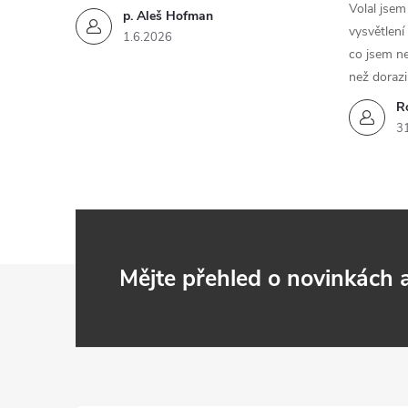
Volal jse
p. Aleš Hofman
vysvětlení
1.6.2026
co jsem ne
než dorazi
R
3
Z
Mějte přehled o novinkách
á
p