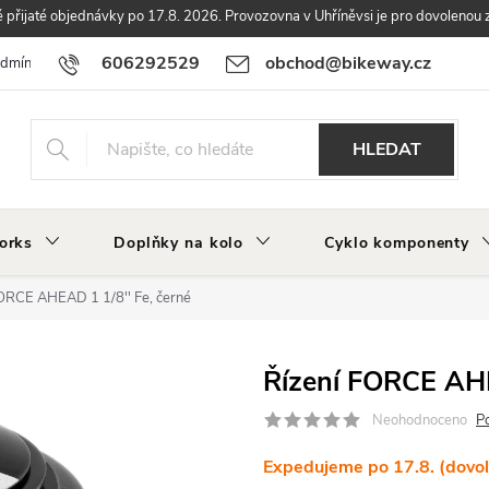
přijaté objednávky po 17.8. 2026. Provozovna v Uhříněvsi je pro dovolenou 
606292529
obchod@bikeway.cz
odmínky
Podmínky ochrany osobních údajů
Vrácení a reklamace zbo
HLEDAT
orks
Doplňky na kolo
Cyklo komponenty
ORCE AHEAD 1 1/8'' Fe, černé
Řízení FORCE AHE
Neohodnoceno
P
Expedujeme po 17.8. (dovo