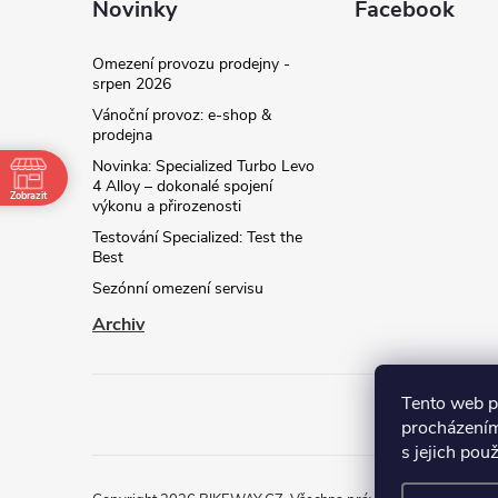
Novinky
Facebook
Omezení provozu prodejny -
srpen 2026
Vánoční provoz: e‑shop &
prodejna
Novinka: Specialized Turbo Levo
4 Alloy – dokonalé spojení
Zobrazit
výkonu a přirozenosti
Testování Specialized: Test the
Best
Sezónní omezení servisu
Archiv
Tento web p
procházením
kt
s jejich pou
 z ul. Ke