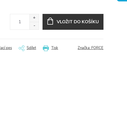
VLOŽIT DO KOŠÍKU
dací pes
Sdílet
Tisk
Značka:
FORCE