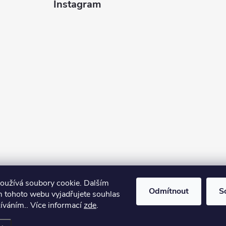
Instagram
oužívá soubory cookie. Dalším
Odmítnout
S
 tohoto webu vyjadřujete souhlas
žíváním.. Více informací
zde
.