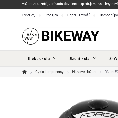
Přejít
Vážení zákazníci, z důvodu dovolené expedujeme všechny nově 
na
Kontakty
Prodejna
Doprava zboží
Obchodní p
obsah
Elektrokola
Jízdní kola
S-W
Cyklo komponenty
Hlavové složení
Řízení F
Domů