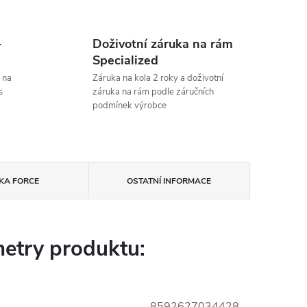
-
Doživotní záruka na rám
Specialized
 na
Záruka na kola 2 roky a doživotní
s
záruka na rám podle záručních
podmínek výrobce
KA
FORCE
OSTATNÍ INFORMACE
etry produktu:
8592627034428