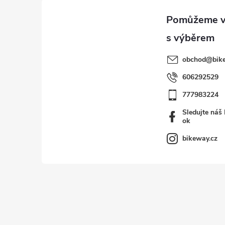
a
t
í
obchod
@
bik
606292529
777983224
Sledujte náš
ok
bikeway.cz