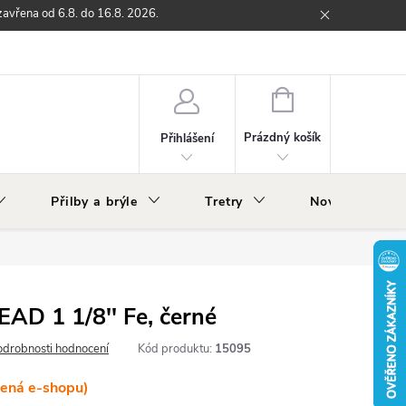
zavřena od 6.8. do 16.8. 2026.
ží
Zpětný odběr elektrozařízení s ukončenou životností
O nás
NÁKUPNÍ
KOŠÍK
Prázdný košík
Přihlášení
Přilby a brýle
Tretry
Nově v nabídc
AD 1 1/8'' Fe, černé
odrobnosti hodnocení
Kód produktu:
15095
lená e-shopu)