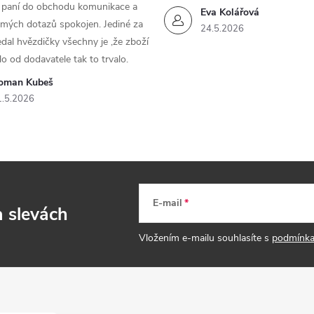
m paní do obchodu komunikace a
Eva Kolářová
 mých dotazů spokojen. Jediné za
24.5.2026
dal hvězdičky všechny je ,že zboží
lo od dodavatele tak to trvalo.
oman Kubeš
1.5.2026
E-mail
a slevách
Vložením e-mailu souhlasíte s
podmínka