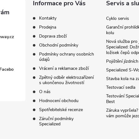
Informace pro Vás
Servis a sl
Kontakty
Cyklo servis
Prodejna
Garanční prohlíd
kolu
Doprava zboží
eway.cz
Nová služba pro 
Obchodní podmínky
Specialized: Dož
ložisek čepů odp
Podmínky ochrany osobních
údajů
Pojištění jízdních
Vrácení a reklamace zboží
 Facebo
Specialized S-W
Zpětný odběr elektrozařízení
Stavba kola na z
s ukončenou životností
Testovací sedla
O nás
Testování Special
Hodnocení obchodu
Best
Spotřebitelské recenze
Záruka vypršela?
vám pomůže jezdi
Záruční podmínky
Specialized