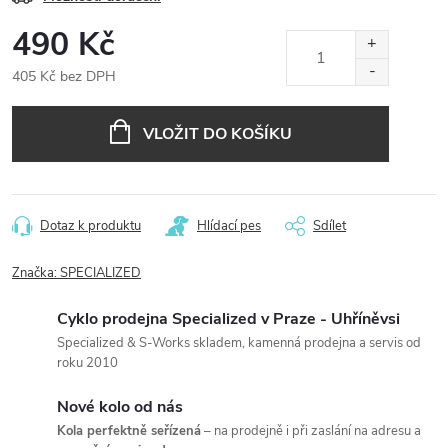
490 Kč
405 Kč bez DPH
Měrná
cena:
VLOŽIT DO KOŠÍKU
Dotaz k produktu
Hlídací pes
Sdílet
Značka:
SPECIALIZED
Cyklo prodejna Specialized v Praze - Uhříněvsi
Specialized & S-Works skladem, kamenná prodejna a servis od
roku 2010
Nové kolo od nás
Kola perfektně seřízená
– na prodejně i při zaslání na adresu a