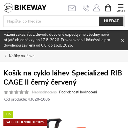
Přejít
NÁKUPNÍ
KOŠÍK
na
obsah
HLEDAT
Vážení zákazníci, z důvodu dovolené expedujeme všechny nově
přijaté objednávky po 17.8. 2026. Provozovna v Uhříněvsi je pro
dovolenou zavřena od 6.8. do 16.8. 2026.
Košíky na láhve
Košík na cyklo láhev Specialized RIB
CAGE II černý červený
Neohodnoceno
Podrobnosti hodnocení
Kód produktu:
43020-1005
Tip
SALECODE:BIKE10:10:%