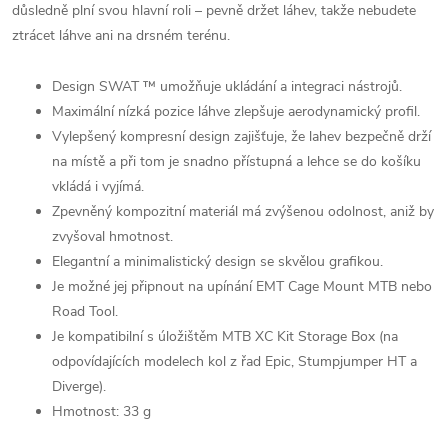
důsledně plní svou hlavní roli – pevně držet láhev, takže nebudete
ztrácet láhve ani na drsném terénu.
Design SWAT ™ umožňuje ukládání a integraci nástrojů.
Maximální nízká pozice láhve zlepšuje aerodynamický profil.
Vylepšený kompresní design zajišťuje, že lahev bezpečně drží
na místě a při tom je snadno přístupná a lehce se do košíku
vkládá i vyjímá.
Zpevněný kompozitní materiál má zvýšenou odolnost, aniž by
zvyšoval hmotnost.
Elegantní a minimalistický design se skvělou grafikou.
Je možné jej připnout na upínání EMT Cage Mount MTB nebo
Road Tool.
Je kompatibilní s úložištěm MTB XC Kit Storage Box (na
odpovídajících modelech kol z řad Epic, Stumpjumper HT a
Diverge).
Hmotnost: 33 g