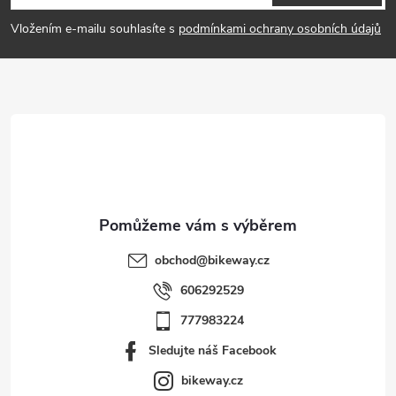
p
Vložením e-mailu souhlasíte s
podmínkami ochrany osobních údajů
a
t
í
obchod
@
bikeway.cz
606292529
777983224
Sledujte náš Facebook
bikeway.cz