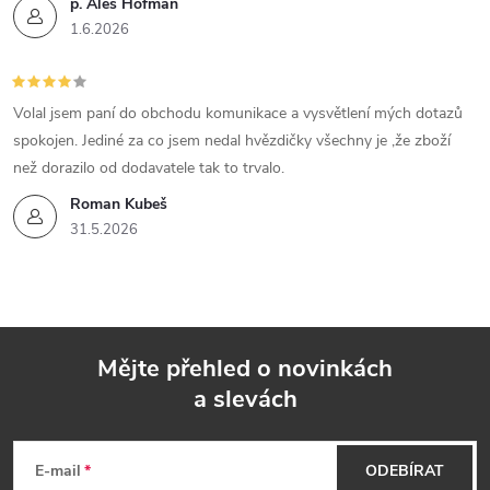
p. Aleš Hofman
1.6.2026
Volal jsem paní do obchodu komunikace a vysvětlení mých dotazů
spokojen. Jediné za co jsem nedal hvězdičky všechny je ,že zboží
než dorazilo od dodavatele tak to trvalo.
Roman Kubeš
31.5.2026
Mějte přehled o novinkách
a slevách
Z
á
E-mail
ODEBÍRAT