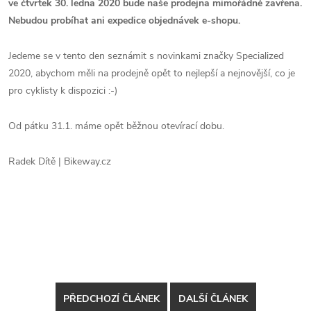
ve čtvrtek 30. ledna 2020 bude naše prodejna mimořádně zavřena.
Nebudou probíhat ani expedice objednávek e-shopu.
Jedeme se v tento den seznámit s novinkami značky Specialized
2020, abychom měli na prodejně opět to nejlepší a nejnovější, co je
pro cyklisty k dispozici :-)
Od pátku 31.1. máme opět běžnou otevírací dobu.
Radek Dítě | Bikeway.cz
PŘEDCHOZÍ ČLÁNEK
DALŠÍ ČLÁNEK