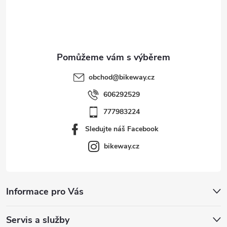
í
obchod
@
bikeway.cz
606292529
777983224
Sledujte náš Facebook
bikeway.cz
Informace pro Vás
Servis a služby