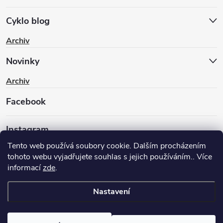
Cyklo blog
Archiv
Novinky
Archiv
Facebook
Instagram
Tento web používá soubory cookie. Dalším procházením
tohoto webu vyjadřujete souhlas s jejich používáním.. Více
informací
zde
.
Nastavení
Copyright 2026
BIKEWAY.CZ
. Všechna práva vyhrazena.
Upravit
nastavení cookies