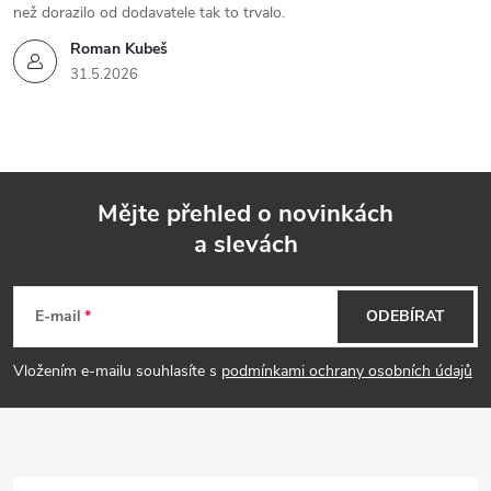
než dorazilo od dodavatele tak to trvalo.
Roman Kubeš
31.5.2026
Mějte přehled o novinkách
a slevách
Z
á
E-mail
ODEBÍRAT
p
Vložením e-mailu souhlasíte s
podmínkami ochrany osobních údajů
a
t