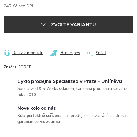
245 Kč bez DPH
Měrná
cena:
ZVOLTE VARIANTU
Dotaz k produktu
Hlídací pes
Sdílet
Značka:
FORCE
Cyklo prodejna Specialized v Praze - Uhříněvsi
Specialized & S-Works skladem, kamenná prodejna a servis od
roku 2010
Nové kolo od nás
Kola perfektně seřízená
– na prodejně i při zaslání na adresu a
garanční servis zdarma