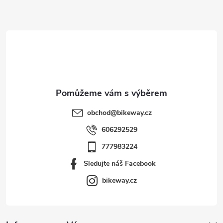
a
t
í
obchod
@
bikeway.cz
606292529
777983224
Sledujte náš Facebook
bikeway.cz