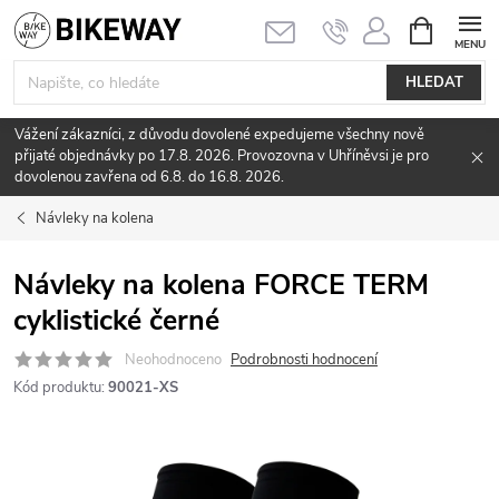
Přejít
NÁKUPNÍ
KOŠÍK
na
obsah
HLEDAT
Vážení zákazníci, z důvodu dovolené expedujeme všechny nově
přijaté objednávky po 17.8. 2026. Provozovna v Uhříněvsi je pro
dovolenou zavřena od 6.8. do 16.8. 2026.
Návleky na kolena
Návleky na kolena FORCE TERM
cyklistické černé
Neohodnoceno
Podrobnosti hodnocení
Kód produktu:
90021-XS