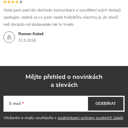
Volal jsem paní do obchodu komunikace a vysvětlení mých dotazů
spokojen. Jediné za co jsem nedal hvězdičky všechny je ,že zboží
než dorazilo od dodavatele tak to trvalo.
Roman Kubeš
31.5.2026
Mějte přehled o novinkách
a slevách
Z
á
E-mail
ODEBÍRAT
p
Vložením e-mailu souhlasíte s
podmínkami ochrany osobních údajů