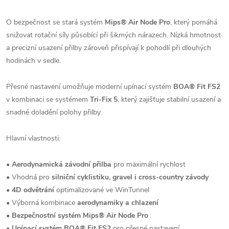
O bezpečnost se stará systém
Mips® Air Node Pro
, který pomáhá
snižovat rotační síly působící při šikmých nárazech. Nízká hmotnost
a precizní usazení přilby zároveň přispívají k pohodlí při dlouhých
hodinách v sedle.
Přesné nastavení umožňuje moderní upínací systém
BOA® Fit FS2
v kombinaci se systémem
Tri-Fix 5
, který zajišťuje stabilní usazení a
snadné doladění polohy přilby.
Hlavní vlastnosti:
•
Aerodynamická závodní přilba
pro maximální rychlost
• Vhodná pro
silniční cyklistiku, gravel i cross-country závody
•
4D odvětrání
optimalizované ve WinTunnel
• Výborná kombinace
aerodynamiky a chlazení
•
Bezpečnostní systém Mips® Air Node Pro
•
Upínací systém BOA® Fit FS2
pro přesné nastavení