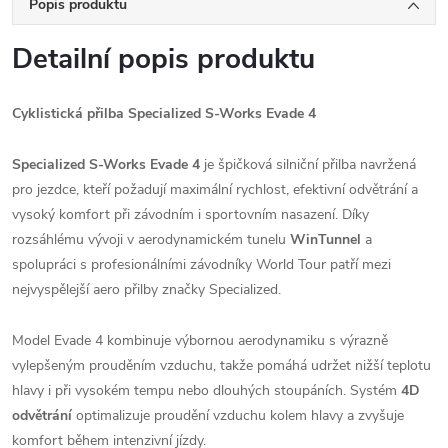
Popis produktu
Detailní popis produktu
Cyklistická přilba Specialized S-Works Evade 4
Specialized S-Works Evade 4
je špičková silniční přilba navržená
pro jezdce, kteří požadují maximální rychlost, efektivní odvětrání a
vysoký komfort při závodním i sportovním nasazení. Díky
rozsáhlému vývoji v aerodynamickém tunelu
WinTunnel
a
spolupráci s profesionálními závodníky World Tour patří mezi
nejvyspělejší aero přilby značky Specialized.
Model Evade 4 kombinuje výbornou aerodynamiku s výrazně
vylepšeným prouděním vzduchu, takže pomáhá udržet nižší teplotu
hlavy i při vysokém tempu nebo dlouhých stoupáních. Systém
4D
odvětrání
optimalizuje proudění vzduchu kolem hlavy a zvyšuje
komfort během intenzivní jízdy.