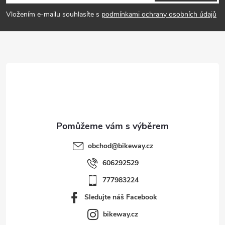
p
Vložením e-mailu souhlasíte s
podmínkami ochrany osobních údajů
a
t
í
obchod
@
bikeway.cz
606292529
777983224
Sledujte náš Facebook
bikeway.cz