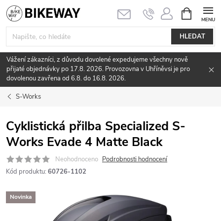
Přejít
NÁKUPNÍ
KOŠÍK
na
obsah
HLEDAT
Vážení zákazníci, z důvodu dovolené expedujeme všechny nově
přijaté objednávky po 17.8. 2026. Provozovna v Uhříněvsi je pro
dovolenou zavřena od 6.8. do 16.8. 2026.
S-Works
Cyklistická přilba Specialized S-
Works Evade 4 Matte Black
Neohodnoceno
Podrobnosti hodnocení
Kód produktu:
60726-1102
Novinka