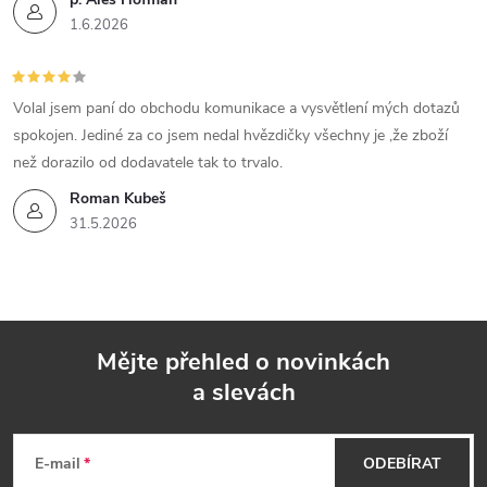
1.6.2026
Volal jsem paní do obchodu komunikace a vysvětlení mých dotazů
spokojen. Jediné za co jsem nedal hvězdičky všechny je ,že zboží
než dorazilo od dodavatele tak to trvalo.
Roman Kubeš
31.5.2026
Mějte přehled o novinkách
a slevách
Z
á
E-mail
ODEBÍRAT