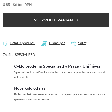
6 851 Kč bez DPH
Měrná
cena:
ZVOLTE VARIANTU
Dotaz k produktu
Hlídací pes
Sdílet
Značka:
SPECIALIZED
Cyklo prodejna Specialized v Praze - Uhříněvsi
Specialized & S-Works skladem, kamenná prodejna a servis od
roku 2010
Nové kolo od nás
Kola perfektně seřízená
– na prodejně i při zaslání na adresu a
garanční servis zdarma