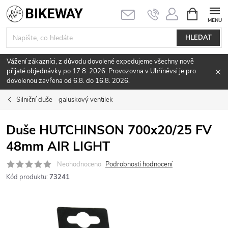
Přejít
NÁKUPNÍ
KOŠÍK
na
obsah
HLEDAT
Vážení zákazníci, z důvodu dovolené expedujeme všechny nově
přijaté objednávky po 17.8. 2026. Provozovna v Uhříněvsi je pro
dovolenou zavřena od 6.8. do 16.8. 2026.
Silniční duše - galuskový ventilek
Duše HUTCHINSON 700x20/25 FV
48mm AIR LIGHT
Neohodnoceno
Podrobnosti hodnocení
Kód produktu:
73241