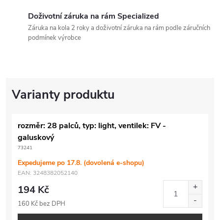
Doživotní záruka na rám Specialized
Záruka na kola 2 roky a doživotní záruka na rám podle záručních
podmínek výrobce
rozměr: 28 palců, typ: light, ventilek: FV -
galuskový
73241
Expedujeme po 17.8. (dovolená e-shopu)
EAN:
3248382052140
194 Kč
160 Kč bez DPH