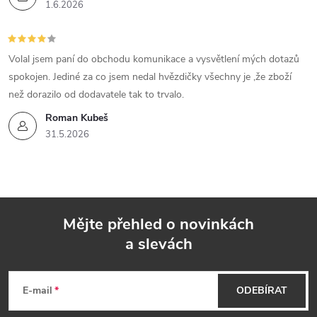
1.6.2026
Volal jsem paní do obchodu komunikace a vysvětlení mých dotazů
spokojen. Jediné za co jsem nedal hvězdičky všechny je ,že zboží
než dorazilo od dodavatele tak to trvalo.
Roman Kubeš
31.5.2026
Mějte přehled o novinkách
a slevách
Z
á
E-mail
ODEBÍRAT