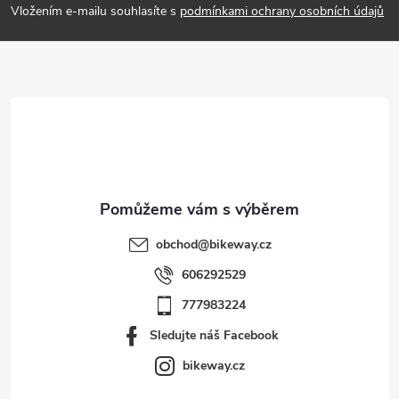
p
Vložením e-mailu souhlasíte s
podmínkami ochrany osobních údajů
a
t
í
obchod
@
bikeway.cz
606292529
777983224
Sledujte náš Facebook
bikeway.cz