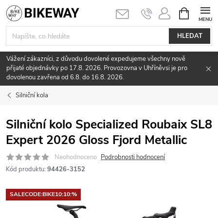
Přejít
NÁKUPNÍ
KOŠÍK
na
obsah
HLEDAT
Vážení zákazníci, z důvodu dovolené expedujeme všechny nově
přijaté objednávky po 17.8. 2026. Provozovna v Uhříněvsi je pro
dovolenou zavřena od 6.8. do 16.8. 2026.
Silniční kola
Silniční kolo Specialized Roubaix SL8
Expert 2026 Gloss Fjord Metallic
Neohodnoceno
Podrobnosti hodnocení
Kód produktu:
94426-3152
SALECODE:BIKE10:10:%