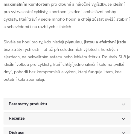
maximálním komfortem
pro dlouhé a náročné vyjížďky. Je ideální
pro vytrvalostní cyklisty, sportovní jezdce i ambiciózní hobby
cyklisty, kteří tráví v sedle mnoho hodin a chtějí zůstat svěží, stabilní
a sebevědomí i na rozbitých silnicích.
Skvěle se hodí pro ty, kdo hledají
plynulou, jistou a efektivní jízdu
bez ztráty rychlosti – ať už při celodenních výletech, horských
sjezdech, na nekvalitním asfaltu nebo lehkém štěrku. Roubaix SL8 je
ideální volbou pro cyklisty, kteří chtějí jedno silniční kolo na „velké
dny“, pohodlí bez kompromisů a výkon, který funguje i tam, kde
ostatní kola zpomalují.
Parametry produktu
Recenze
Diskuse