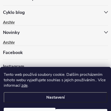
Cyklo blog
Archiv
Novinky
Archiv
Facebook
Instagram
Tento web používá soubory cookie. Dalším procházením
tohoto webu vyjadřujete souhlas s jejich používáním.. Více
informací
zde
.
Nastavení
Copyright 2026
BIKEWAY.CZ
. Všechna práva vyhrazena.
Upravit
nastavení cookies