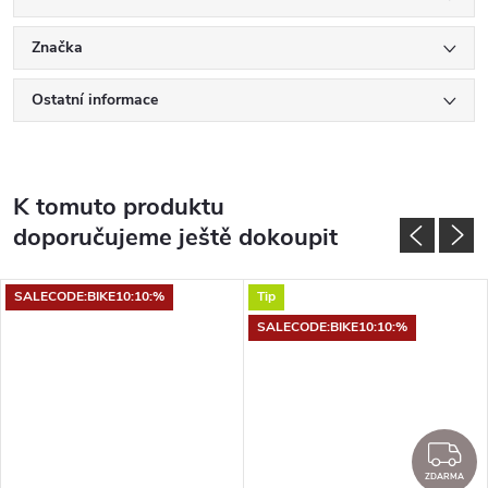
Značka
Ostatní informace
K tomuto produktu
doporučujeme ještě dokoupit
SALECODE:BIKE10:10:%
Tip
SALECODE:BIKE10:10:%
Z
ZDARMA