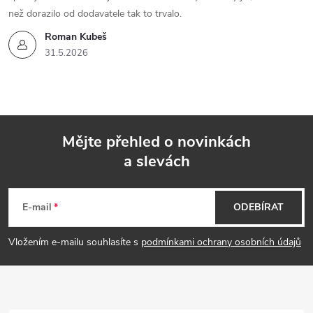
než dorazilo od dodavatele tak to trvalo.
Roman Kubeš
31.5.2026
Mějte přehled o novinkách
a slevách
Z
á
E-mail
ODEBÍRAT
p
Vložením e-mailu souhlasíte s
podmínkami ochrany osobních údajů
a