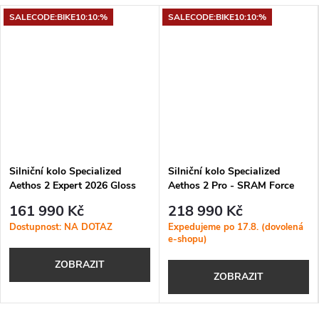
SALECODE:BIKE10:10:%
SALECODE:BIKE10:10:%
Silniční kolo Specialized
Silniční kolo Specialized
Aethos 2 Expert 2026 Gloss
Aethos 2 Pro - SRAM Force
Dolomite Metallic
AXS 2026 Gloss Red Sky /
161 990 Kč
218 990 Kč
Chrome
Dostupnost: NA DOTAZ
Expedujeme po 17.8. (dovolená
e-shopu)
ZOBRAZIT
ZOBRAZIT