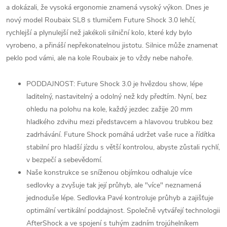
a dokázali, že vysoká ergonomie znamená vysoký výkon. Dnes je
nový model Roubaix SL8 s tlumičem Future Shock 3.0 lehčí,
rychlejší a plynulejší než jakékoli silniční kolo, které kdy bylo
vyrobeno, a přináší nepřekonatelnou jistotu. Silnice může znamenat
peklo pod vámi, ale na kole Roubaix je to vždy nebe nahoře.
PODDAJNOST: Future Shock 3.0 je hvězdou show, lépe
laditelný, nastavitelný a odolný než kdy předtím. Nyní, bez
ohledu na polohu na kole, každý jezdec zažije 20 mm
hladkého zdvihu mezi představcem a hlavovou trubkou bez
zadrhávání. Future Shock pomáhá udržet vaše ruce a řídítka
stabilní pro hladší jízdu s větší kontrolou, abyste zůstali rychlí,
v bezpečí a sebevědomí.
Naše konstrukce se sníženou objímkou odhaluje více
sedlovky a zvyšuje tak její průhyb, ale "více" neznamená
jednoduše lépe. Sedlovka Pavé kontroluje průhyb a zajišťuje
optimální vertikální poddajnost. Společně vytvářejí technologii
AfterShock a ve spojení s tuhým zadním trojúhelníkem