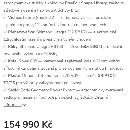
aerodynamické trubky z knihovny
FreeFoil Shape Library
, závitové
středové složení a flat-mount úchyty brzd
✅
Vidlice:
Future Shock 3.2 — karbonová vidlice s pružícím
systémem pro vyšší komfort a kontrolu na nerovnostech
✅
Přehazovačka:
Shimano Ultegra Di2 R8150 —
elektronické
12rychlostní řazení
s přesným a tichým chodem
✅
Kliky:
Shimano Ultegra R8100 — převodníky
50/34t
pro ideální
rovnováhu výkonu a efektivity
✅
Kola:
Roval C38 —
karbonová zapletená kola
s 21mm vnitřní
šířkou ráfku, optimalizovaná pro aerodynamiku a nízkou hmotnost
✅
Pláště:
Mondo TLR Endurance 700x32c — směs
GRIPTON
T2/T5
pro výborný valivý odpor i přilnavost
✅
Sedlo:
Body Geometry Power Expert — ergonomicky tvarované
sedlo pro maximální pohodlí při delších vyjížďkách
Detailní
informace
154 990 Kč