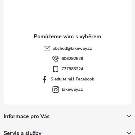
t
í
obchod
@
bikeway.cz
606292529
777983224
Sledujte náš Facebook
bikeway.cz
Informace pro Vás
Servis a služby