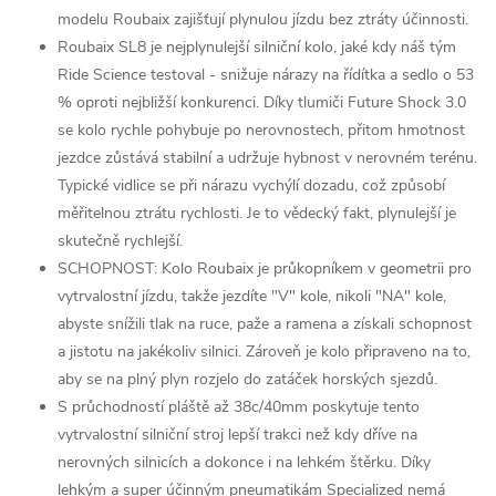
modelu Roubaix zajišťují plynulou jízdu bez ztráty účinnosti.
Roubaix SL8 je nejplynulejší silniční kolo, jaké kdy náš tým
Ride Science testoval - snižuje nárazy na řídítka a sedlo o 53
% oproti nejbližší konkurenci. Díky tlumiči Future Shock 3.0
se kolo rychle pohybuje po nerovnostech, přitom hmotnost
jezdce zůstává stabilní a udržuje hybnost v nerovném terénu.
Typické vidlice se při nárazu vychýlí dozadu, což způsobí
měřitelnou ztrátu rychlosti. Je to vědecký fakt, plynulejší je
skutečně rychlejší.
SCHOPNOST: Kolo Roubaix je průkopníkem v geometrii pro
vytrvalostní jízdu, takže jezdíte "V" kole, nikoli "NA" kole,
abyste snížili tlak na ruce, paže a ramena a získali schopnost
a jistotu na jakékoliv silnici. Zároveň je kolo připraveno na to,
aby se na plný plyn rozjelo do zatáček horských sjezdů.
S průchodností pláště až 38c/40mm poskytuje tento
vytrvalostní silniční stroj lepší trakci než kdy dříve na
nerovných silnicích a dokonce i na lehkém štěrku. Díky
lehkým a super účinným pneumatikám Specialized nemá