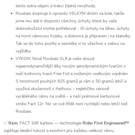
tento extra objem a trakci žádné nevýhody.
Roubaix inspiruje k opravdu VELKÝM dnům na kole, takže
jsme mu dali k dispozici všechny úchyty, které by vaše
dobrodružství mohla potřebovat - tři úchyty na láhev, úchyty
na horní rámovou trubku, a dokonce je připraven i na blatníky.
Tak se do toho pusťte a vezměte si to všechno s sebou na
vyjížďku.
VÝKON: Nové Roubaix SL8 je naše dosud
nejaerodynamičtější díky novým aerodynamickým tvarům z
naší knihovny tvarů Free Foil a sníženým sedlovým vzpěrám.
S hmotností pouhých 825 gramů je rám o 50 gramů lehčí a
využívá zkušeností z Aethosu – nejlehčího sériově
vyráběného rámu na světě – a naší prémiové karbonové
směsi Fact 12r. Nic ve své třídě není rychlejší nebo lehčí než
Roubaix.
✅
Rám:
FACT 10R karbon — technologie
Rider First Engineered™
zajišťuje ideální tuhost a komfort pro každou velikost rámu,