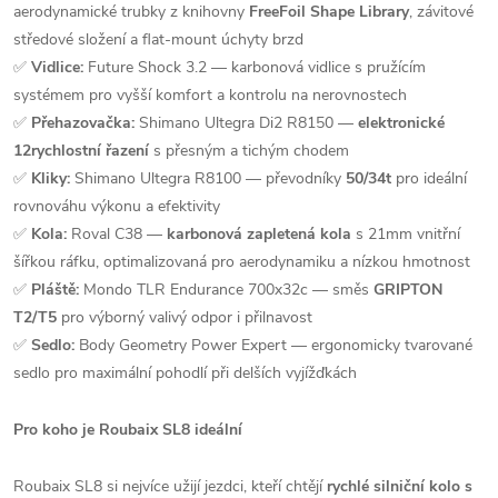
aerodynamické trubky z knihovny
FreeFoil Shape Library
, závitové
středové složení a flat-mount úchyty brzd
✅
Vidlice:
Future Shock 3.2 — karbonová vidlice s pružícím
systémem pro vyšší komfort a kontrolu na nerovnostech
✅
Přehazovačka:
Shimano Ultegra Di2 R8150 —
elektronické
12rychlostní řazení
s přesným a tichým chodem
✅
Kliky:
Shimano Ultegra R8100 — převodníky
50/34t
pro ideální
rovnováhu výkonu a efektivity
✅
Kola:
Roval C38 —
karbonová zapletená kola
s 21mm vnitřní
šířkou ráfku, optimalizovaná pro aerodynamiku a nízkou hmotnost
✅
Pláště:
Mondo TLR Endurance 700x32c — směs
GRIPTON
T2/T5
pro výborný valivý odpor i přilnavost
✅
Sedlo:
Body Geometry Power Expert — ergonomicky tvarované
sedlo pro maximální pohodlí při delších vyjížďkách
Pro koho je Roubaix SL8 ideální
Roubaix SL8 si nejvíce užijí jezdci, kteří chtějí
rychlé silniční kolo s