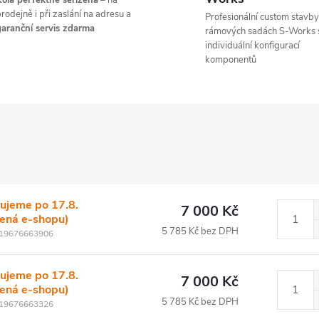
ola perfektně seřízená
– na
rodejně i při zaslání na adresu a
Profesionální custom stavby
aranční servis zdarma
rámových sadách S-Works 
individuální konfigurací
komponentů
ujeme po 17.8.
7 000 Kč
lená e-shopu)
5 785 Kč bez DPH
19676663906
ujeme po 17.8.
7 000 Kč
lená e-shopu)
5 785 Kč bez DPH
19676663326