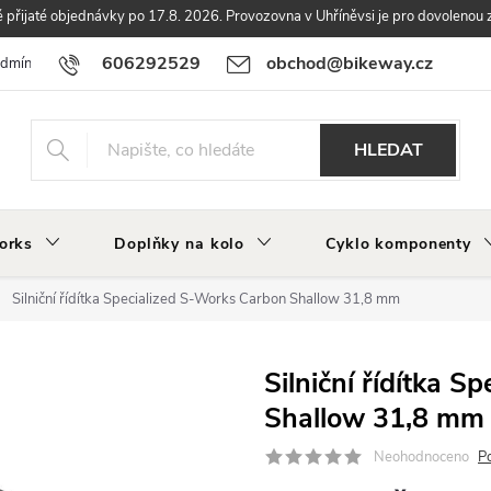
přijaté objednávky po 17.8. 2026. Provozovna v Uhříněvsi je pro dovolenou 
606292529
obchod@bikeway.cz
odmínky
Podmínky ochrany osobních údajů
Vrácení a reklamace zbo
HLEDAT
orks
Doplňky na kolo
Cyklo komponenty
Silniční řídítka Specialized S-Works Carbon Shallow 31,8 mm
Silniční řídítka 
Shallow 31,8 mm
Neohodnoceno
P