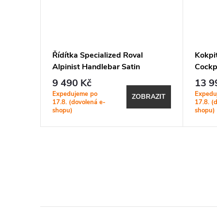
ed Roval
Řídítka Specialized Roval
Kokpi
Alpinist Handlebar Satin
Cockp
Carbon/Gloss Black
Black
9 490 Kč
13 9
Expedujeme po
Expedu
BRAZIT
ZOBRAZIT
17.8. (dovolená e-
17.8. (
shopu)
shopu)