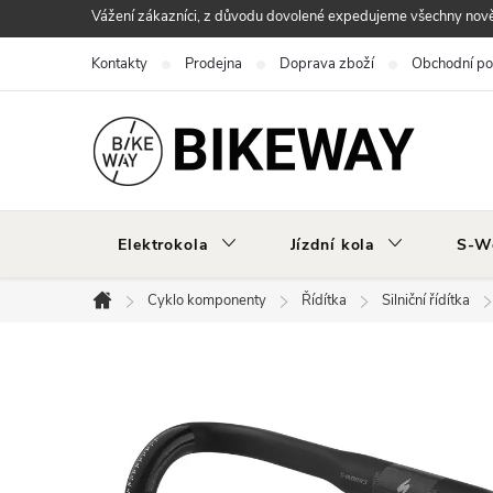
Přejít
Vážení zákazníci, z důvodu dovolené expedujeme všechny nově 
na
Kontakty
Prodejna
Doprava zboží
Obchodní p
obsah
Elektrokola
Jízdní kola
S-W
Cyklo komponenty
Řídítka
Silniční řídítka
Domů