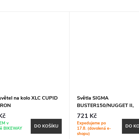
světel na kolo XLC CUPID
Světla SIGMA
ERON
BUSTER150/NUGGET II,
přední+zadní
Kč
721 Kč
EM v
Expedujeme po
DO KOŠÍKU
DO KO
ně BIKEWAY
17.8. (dovolená e-
shopu)