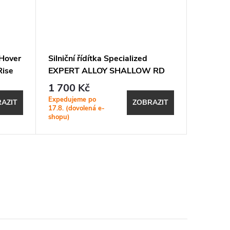
 Hover
Silniční řídítka Specialized
Řídítka 
Rise
EXPERT ALLOY SHALLOW RD
R05 31
BAR 31,8 mm
1 700 Kč
539 K
Expedujeme po
Plánovaná
AZIT
ZOBRAZIT
17.8. (dovolená e-
lhuta: 20
shopu)