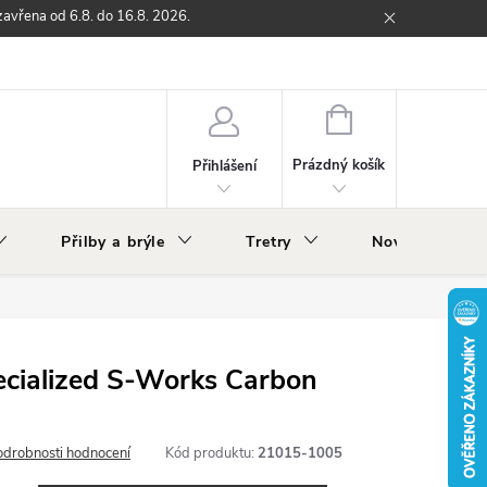
zavřena od 6.8. do 16.8. 2026.
ží
Zpětný odběr elektrozařízení s ukončenou životností
O nás
NÁKUPNÍ
KOŠÍK
Prázdný košík
Přihlášení
Přilby a brýle
Tretry
Nově v nabídc
Specialized S-Works Carbon
odrobnosti hodnocení
Kód produktu:
21015-1005