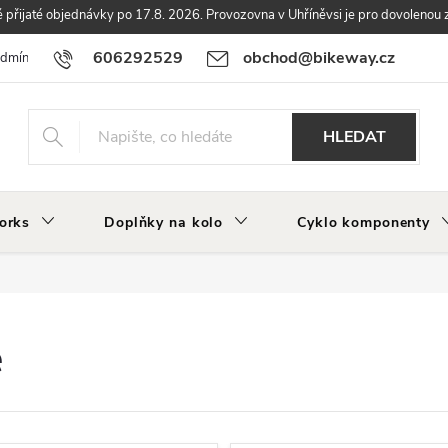
přijaté objednávky po 17.8. 2026. Provozovna v Uhříněvsi je pro dovolenou 
606292529
obchod@bikeway.cz
odmínky
Podmínky ochrany osobních údajů
Vrácení a reklamace zbo
HLEDAT
orks
Doplňky na kolo
Cyklo komponenty
e