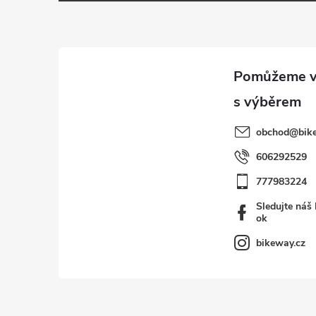
p
a
t
í
obchod
@
bik
606292529
777983224
Sledujte náš
ok
bikeway.cz