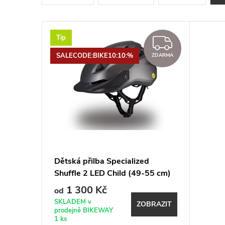
e
n
V
Tip
ZDARM
í
ý
SALECODE:BIKE10:10:%
ZDARMA
p
p
r
i
o
s
d
p
Dětská přilba Specialized
u
Shuffle 2 LED Child (49-55 cm)
r
1 300 Kč
od
k
o
SKLADEM v
ZOBRAZIT
prodejně BIKEWAY
1 ks