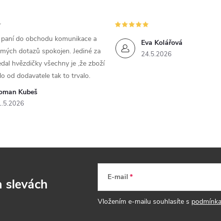
m paní do obchodu komunikace a
Eva Kolářová
 mých dotazů spokojen. Jediné za
24.5.2026
dal hvězdičky všechny je ,že zboží
lo od dodavatele tak to trvalo.
oman Kubeš
1.5.2026
E-mail
a slevách
Vložením e-mailu souhlasíte s
podmínka