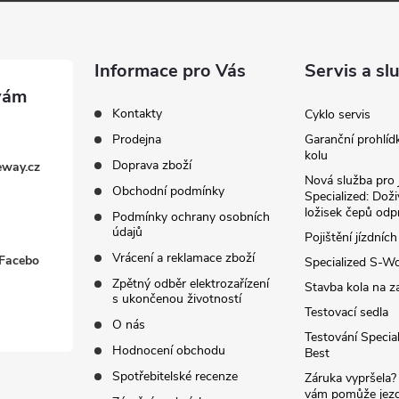
Informace pro Vás
Servis a sl
Kontakty
Cyklo servis
Prodejna
Garanční prohlíd
kolu
Doprava zboží
eway.cz
Nová služba pro 
Obchodní podmínky
Specialized: Dož
ložisek čepů odp
Podmínky ochrany osobních
údajů
Pojištění jízdních
Vrácení a reklamace zboží
 Facebo
Specialized S-W
Zpětný odběr elektrozařízení
Stavba kola na z
s ukončenou životností
Testovací sedla
O nás
Testování Special
Hodnocení obchodu
Best
Spotřebitelské recenze
Záruka vypršela?
vám pomůže jezdi