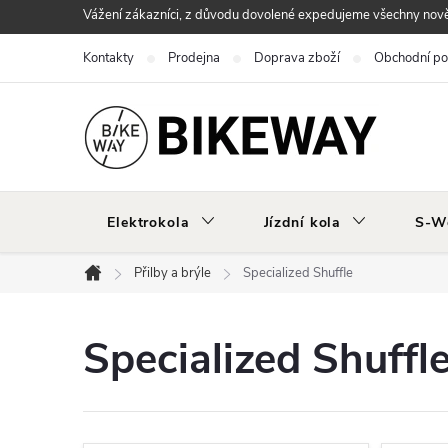
Přejít
Vážení zákazníci, z důvodu dovolené expedujeme všechny nově 
na
Kontakty
Prodejna
Doprava zboží
Obchodní p
obsah
Elektrokola
Jízdní kola
S-W
Přilby a brýle
Specialized Shuffle
Domů
Specialized Shuffl