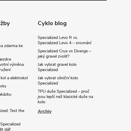
užby
Cyklo blog
Specialized Levo R vs.
Specialized Levo 4 – srovnání
ka zdarma ke
Specialized Crux vs Diverge –
jaký gravel zvolit?
jezdce
ivotní výměna
Jak vybrat gravel kolo
ružení
Specialized
 kol a elektrokol
Jak vybrat silniční kolo
Specialized
orks
TPU duše Specialized – proč
akázku
jsou lepší než klasické duše na
kolo
ized: Test the
Archiv
 Specialized
t dál!