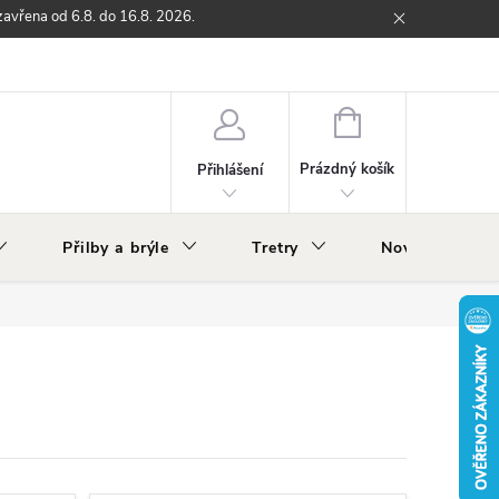
zavřena od 6.8. do 16.8. 2026.
ží
Zpětný odběr elektrozařízení s ukončenou životností
O nás
NÁKUPNÍ
KOŠÍK
Prázdný košík
Přihlášení
Přilby a brýle
Tretry
Nově v nabídc