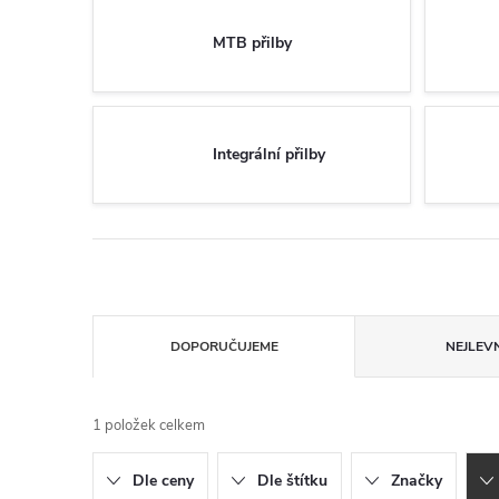
MTB přilby
Integrální přilby
Ř
DOPORUČUJEME
NEJLEVN
a
1
položek celkem
z
Dle ceny
Dle štítku
Značky