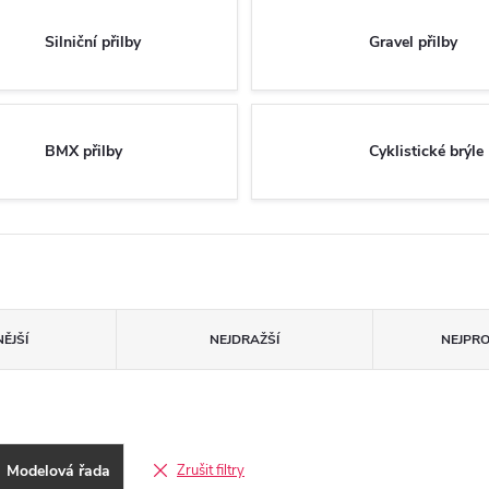
Silniční přilby
Gravel přilby
BMX přilby
Cyklistické brýle
ĚJŠÍ
NEJDRAŽŠÍ
NEJPR
Modelová řada
Zrušit filtry