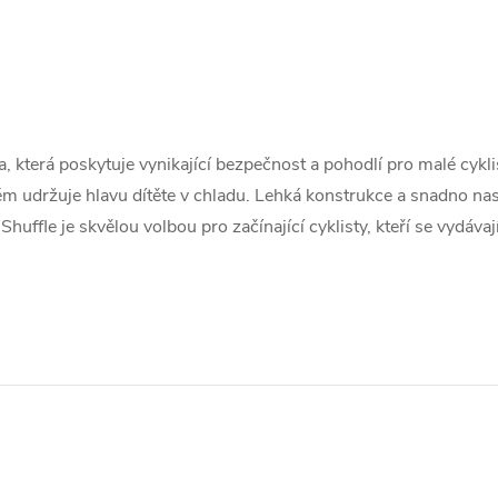
lba, která poskytuje vynikající bezpečnost a pohodlí pro malé cykl
stém udržuje hlavu dítěte v chladu. Lehká konstrukce a snadno na
huffle je skvělou volbou pro začínající cyklisty, kteří se vydáva