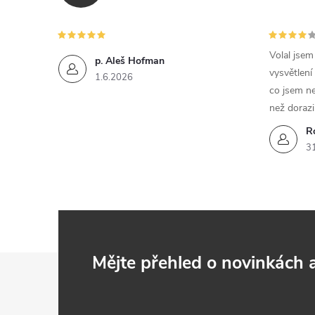
r
v
k
Volal jse
p. Aleš Hofman
vysvětlení
1.6.2026
y
co jsem ne
než dorazi
v
R
ý
3
p
i
s
u
Z
Mějte přehled o novinkách
á