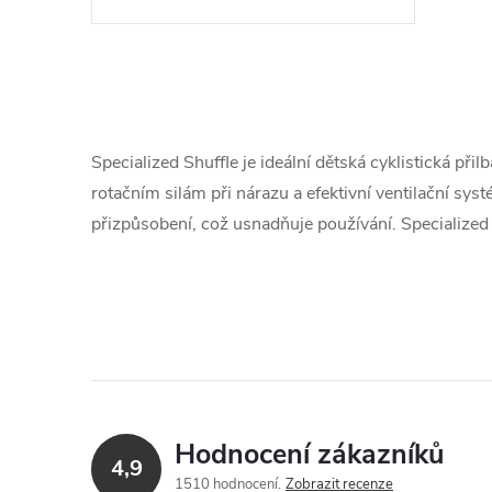
t
d
ů
u
O
k
v
Specialized Shuffle je ideální dětská cyklistická při
t
l
rotačním silám při nárazu a efektivní ventilační sy
ů
přizpůsobení, což usnadňuje používání. Specialized S
á
d
a
c
í
p
Hodnocení zákazníků
4,9
1510 hodnocení
Zobrazit recenze