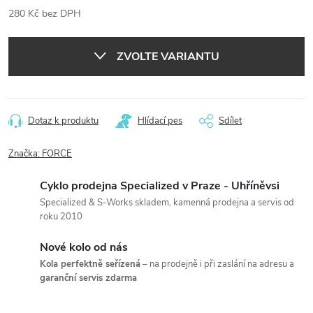
280 Kč bez DPH
Měrná
cena:
ZVOLTE VARIANTU
Dotaz k produktu
Hlídací pes
Sdílet
Značka:
FORCE
Cyklo prodejna Specialized v Praze - Uhříněvsi
Specialized & S-Works skladem, kamenná prodejna a servis od
roku 2010
Nové kolo od nás
Kola perfektně seřízená
– na prodejně i při zaslání na adresu a
garanční servis zdarma