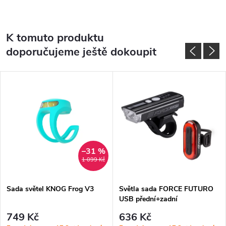
K tomuto produktu
doporučujeme ještě dokoupit
–31 %
1 099 Kč
Sada světel KNOG Frog V3
Světla sada FORCE FUTURO
USB přední+zadní
749 Kč
636 Kč