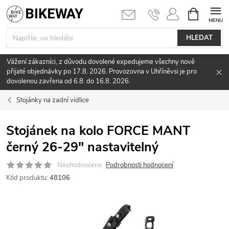
Přejít
NÁKUPNÍ
KOŠÍK
na
obsah
HLEDAT
Vážení zákazníci, z důvodu dovolené expedujeme všechny nově
přijaté objednávky po 17.8. 2026. Provozovna v Uhříněvsi je pro
dovolenou zavřena od 6.8. do 16.8. 2026.
Stojánky na zadní vidlice
Stojánek na kolo FORCE MANT
černý 26-29" nastavitelný
Neohodnoceno
Podrobnosti hodnocení
Kód produktu:
48106