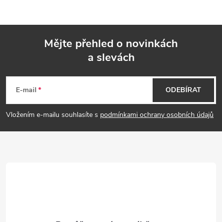
Mějte přehled o novinkách
a slevách
Z
á
E-mail
ODEBÍRAT
p
Vložením e-mailu souhlasíte s
podmínkami ochrany osobních údajů
a
t
í