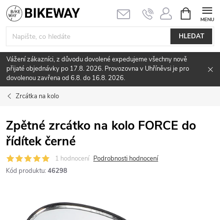
Přejít
NÁKUPNÍ
KOŠÍK
na
obsah
HLEDAT
Vážení zákazníci, z důvodu dovolené expedujeme všechny nově
přijaté objednávky po 17.8. 2026. Provozovna v Uhříněvsi je pro
dovolenou zavřena od 6.8. do 16.8. 2026.
Zrcátka na kolo
Zpětné zrcátko na kolo FORCE do
řídítek černé
1 hodnocení
Podrobnosti hodnocení
Kód produktu:
46298