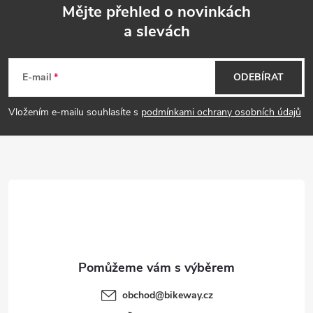
Mějte přehled o novinkách
a slevách
Z
á
E-mail
ODEBÍRAT
p
Vložením e-mailu souhlasíte s
podmínkami ochrany osobních údajů
a
t
í
obchod
@
bikeway.cz