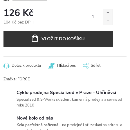
126 Kč
104 Kč bez DPH
Měrná
cena:
VLOŽIT DO KOŠÍKU
Dotaz k produktu
Hlídací pes
Sdílet
Značka:
FORCE
Cyklo prodejna Specialized v Praze - Uhříněvsi
Specialized & S-Works skladem, kamenná prodejna a servis od
roku 2010
Nové kolo od nás
Kola perfektně seřízená
– na prodejně i při zaslání na adresu a