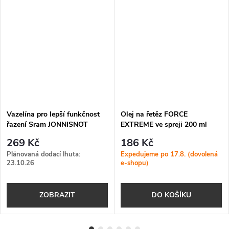
Vazelína pro lepší funkčnost
Olej na řetěz FORCE
řazení Sram JONNISNOT
EXTREME ve spreji 200 ml
SHIFTER GREASE 20ml
269 Kč
186 Kč
stříkačka
Plánovaná dodací lhuta:
Expedujeme po 17.8. (dovolená
23.10.26
e-shopu)
ZOBRAZIT
DO KOŠÍKU