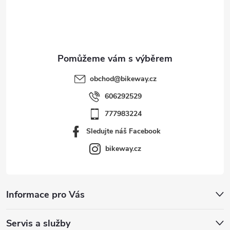
í
obchod
@
bikeway.cz
606292529
777983224
Sledujte náš Facebook
bikeway.cz
Informace pro Vás
Servis a služby