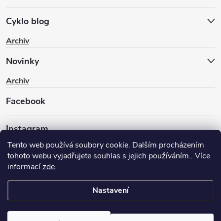
Cyklo blog
Archiv
Novinky
Archiv
Facebook
Instagram
Tento web používá soubory cookie. Dalším procházením
tohoto webu vyjadřujete souhlas s jejich používáním.. Více
informací
zde
.
Nastavení
Copyright 2026
BIKEWAY.CZ
. Všechna práva vyhrazena.
Upravit
nastavení cookies