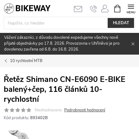
Přejít
NÁKUPNÍ
KOŠÍK
na
obsah
HLEDAT
Vážení zákazníci, z důvodu dovolené expedujeme všechny nově
přijaté objednávky po 17.8. 2026. Provozovna v Uhříněvsi je pro
dovolenou zavřena od 6.8. do 16.8. 2026.
10 rychlostní MTB
Řetěz Shimano CN-E6090 E-BIKE
balený+čep, 116 článků 10-
rychlostní
Neohodnoceno
Podrobnosti hodnocení
Kód produktu:
893402B