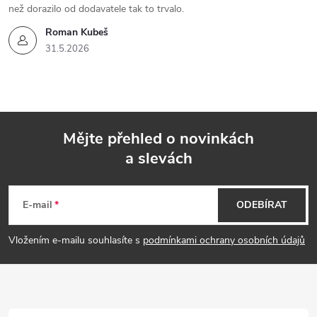
než dorazilo od dodavatele tak to trvalo.
Roman Kubeš
31.5.2026
Mějte přehled o novinkách
a slevách
Z
á
E-mail
ODEBÍRAT
p
Vložením e-mailu souhlasíte s
podmínkami ochrany osobních údajů
a
t