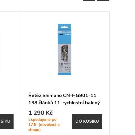
Řetěz Shimano CN-HG901-11
Řetěz n
138 článků 11-rychlostní balený
HollowP
1 290 Kč
859 K
Expedujeme po
Expeduje
ŠÍKU
DO KOŠÍKU
17.8. (dovolená e-
17.8. (do
shopu)
shopu)