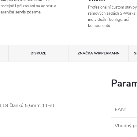
ola perfektně seřízená
– na
rodejně i při zaslání na adresu a
Profesionální custom stavby
aranční servis zdarma
rámových sadách S-Works 
individuální konfigurací
komponentů
DISKUZE
ZNAČKA
WIPPERMANN
S
Param
118 článků 5,6mm,11-st.
EAN
:
Vhodný pr