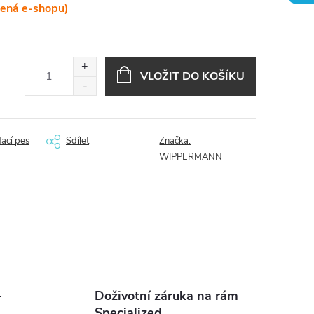
lená e-shopu)
VLOŽIT DO KOŠÍKU
dací pes
Sdílet
Značka:
WIPPERMANN
-
Doživotní záruka na rám
Specialized