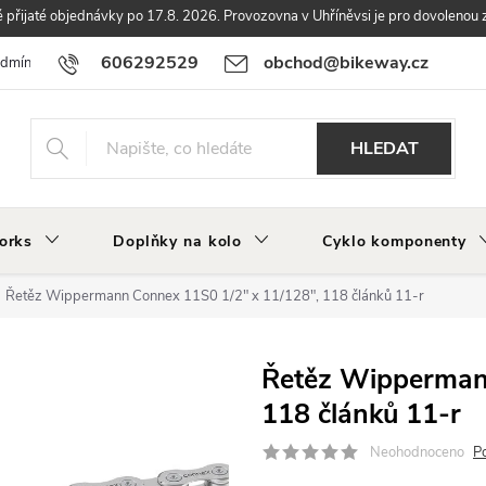
přijaté objednávky po 17.8. 2026. Provozovna v Uhříněvsi je pro dovolenou 
606292529
obchod@bikeway.cz
odmínky
Podmínky ochrany osobních údajů
Vrácení a reklamace zbo
HLEDAT
orks
Doplňky na kolo
Cyklo komponenty
Řetěz Wippermann Connex 11S0 1/2" x 11/128", 118 článků 11-r
Řetěz Wipperman
118 článků 11-r
Neohodnoceno
P