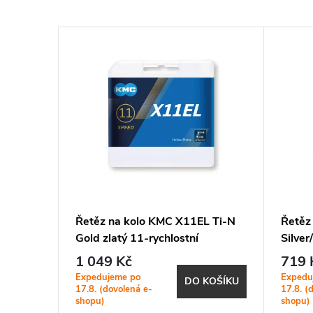
1130
Řetěz na kolo KMC X11EL Ti-N
Řetěz
14
Gold zlatý 11-rychlostní
Silver
1 049 Kč
719 
Expedujeme po
Expedu
KOŠÍKU
DO KOŠÍKU
17.8. (dovolená e-
17.8. (
shopu)
shopu)