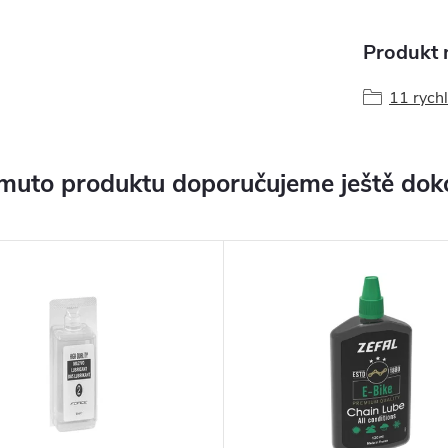
Produkt n
11 rychl
muto produktu doporučujeme ještě dok