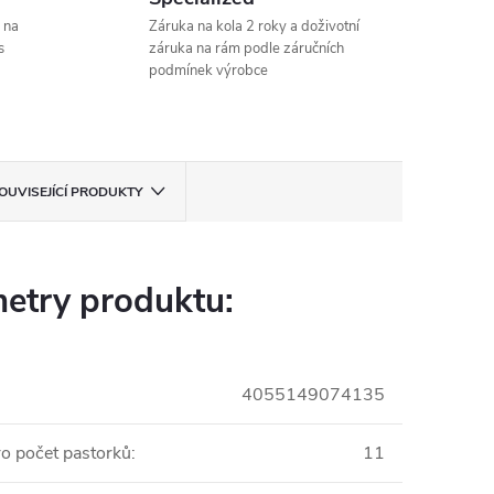
 na
Záruka na kola 2 roky a doživotní
s
záruka na rám podle záručních
podmínek výrobce
OUVISEJÍCÍ PRODUKTY
etry produktu:
4055149074135
o počet pastorků
:
11