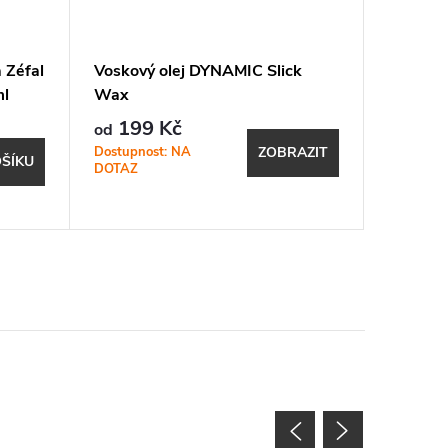
 Zéfal
Voskový olej DYNAMIC Slick
Mazivo 
ml
Wax
Turbo-S
199 Kč
296 K
od
Dostupnost: NA
Expeduje
ZOBRAZIT
ŠÍKU
DOTAZ
17.8. (do
shopu)