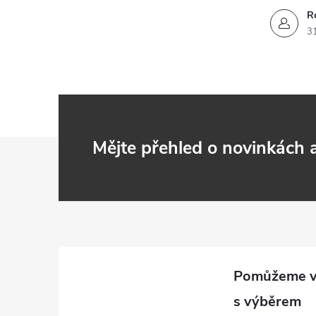
R
3
Z
Mějte přehled o novinkách
á
p
a
t