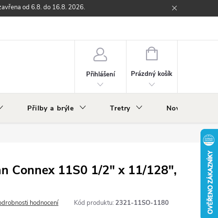
zavřena od 6.8. do 16.8. 2026.
ží
Zpětný odběr elektrozařízení s ukončenou životností
O nás
NÁKUPNÍ
KOŠÍK
Prázdný košík
Přihlášení
Přilby a brýle
Tretry
Nově v nabídc
n Connex 11S0 1/2" x 11/128",
odrobnosti hodnocení
Kód produktu:
2321-11SO-1180