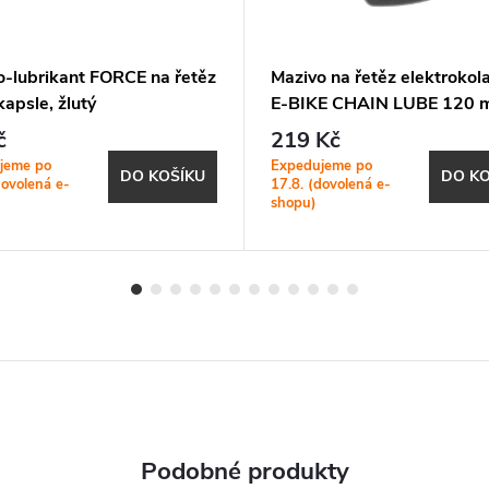
o-lubrikant FORCE na řetěz
Mazivo na řetěz elektrokola
apsle, žlutý
E-BIKE CHAIN LUBE 120 
č
219 Kč
jeme po
Expedujeme po
DO KOŠÍKU
DO KO
dovolená e-
17.8. (dovolená e-
shopu)