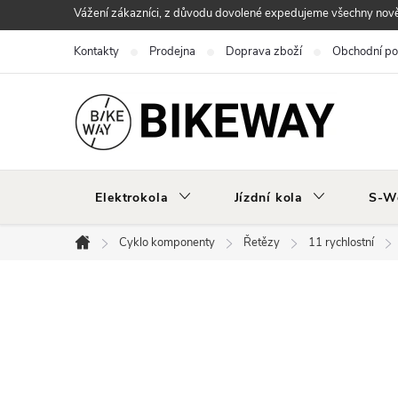
Přejít
Vážení zákazníci, z důvodu dovolené expedujeme všechny nově 
na
Kontakty
Prodejna
Doprava zboží
Obchodní p
obsah
Elektrokola
Jízdní kola
S-W
Cyklo komponenty
Řetězy
11 rychlostní
Domů