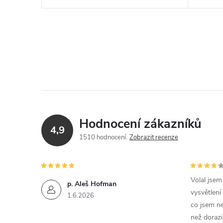
Hodnocení zákazníků
4,9
1510 hodnocení
Zobrazit recenze
Volal jse
p. Aleš Hofman
vysvětlení
1.6.2026
co jsem ne
než dorazi