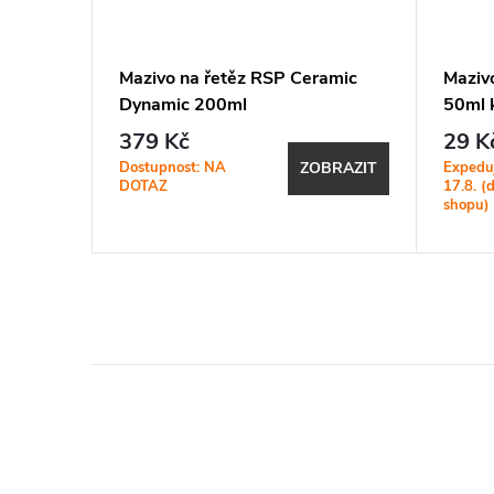
BES
Mazivo na řetěz RSP Ceramic
Maziv
Dynamic 200ml
50ml k
379 Kč
29 K
Dostupnost: NA
Expedu
ZOBRAZIT
KOŠÍKU
DOTAZ
17.8. (
shopu)