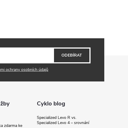
ODEBÍRAT
mi ochrany osobních údajů
užby
Cyklo blog
Specialized Levo R vs.
Specialized Levo 4 – srovnání
ka zdarma ke