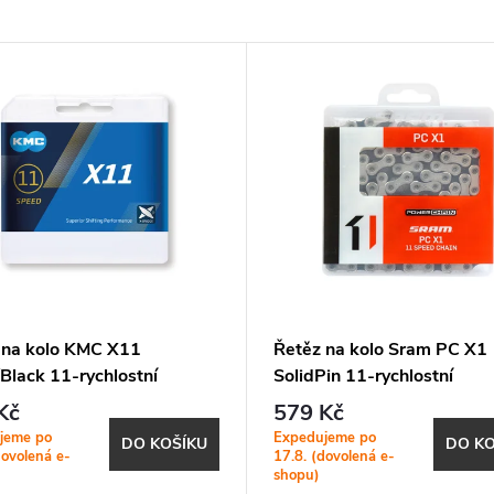
 na kolo KMC X11
Řetěz na kolo Sram PC X1
/Black 11-rychlostní
SolidPin 11-rychlostní
Kč
579 Kč
jeme po
Expedujeme po
DO KOŠÍKU
DO KO
dovolená e-
17.8. (dovolená e-
shopu)