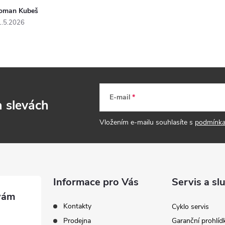
oman Kubeš
1.5.2026
E-mail
a slevách
Vložením e-mailu souhlasíte s
podmínka
Informace pro Vás
Servis a sl
Kontakty
Cyklo servis
Prodejna
Garanční prohlíd