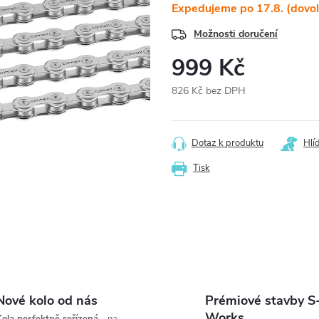
Expedujeme po 17.8. (dovo
Možnosti doručení
999 Kč
826 Kč bez DPH
Měrná
cena:
Dotaz k produktu
Hlí
Tisk
Nové kolo od nás
Prémiové stavby S
Works