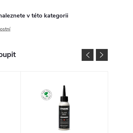
aleznete v této kategorii
ostní
oupit