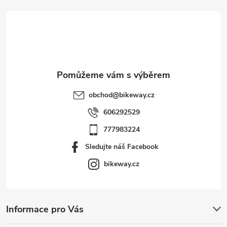
t
í
obchod
@
bikeway.cz
606292529
777983224
Sledujte náš Facebook
bikeway.cz
Informace pro Vás