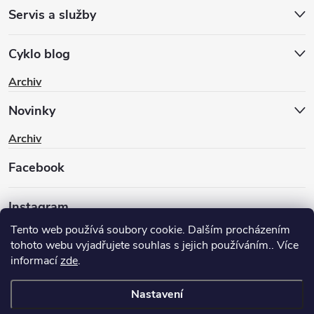
Servis a služby
Cyklo blog
Archiv
Novinky
Archiv
Facebook
Instagram
Tento web používá soubory cookie. Dalším procházením
tohoto webu vyjadřujete souhlas s jejich používáním.. Více
informací
zde
.
Nastavení
Copyright 2026
BIKEWAY.CZ
. Všechna práva vyhrazena.
Upravit