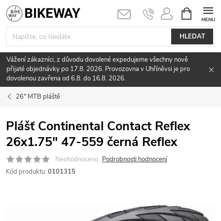
Přejít
NÁKUPNÍ
KOŠÍK
na
obsah
HLEDAT
Vážení zákazníci, z důvodu dovolené expedujeme všechny nově
přijaté objednávky po 17.8. 2026. Provozovna v Uhříněvsi je pro
dovolenou zavřena od 6.8. do 16.8. 2026.
26" MTB pláště
Plášť Continental Contact Reflex
26x1.75" 47-559 černá Reflex
Neohodnoceno
Podrobnosti hodnocení
Kód produktu:
0101315