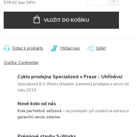
578 Kč bez DPH
Měrná
cena:
VLOŽIT DO KOŠÍKU
Dotaz k produktu
Hlídací pes
Sdílet
Značka:
Continental
Cyklo prodejna Specialized v Praze - Uhříněvsi
Specialized & S-Works skladem, kamenná prodejna a servis od
roku 2010
Nové kolo od nás
Kola perfektně seřízená
– na prodejně i při zaslání na adresu a
garanční servis zdarma
Prémiové stavby S-Works