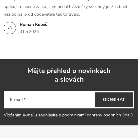
spokojen. Jediné za co jsem nedal hvězdičky všechny je ,že zboží
než dorazilo od dodavatele tak to trvalo.
Roman Kubeš
31.5.2026
Mějte přehled o novinkách
a slevách
Z
á
E-mail
ODEBÍRAT
p
Vložením e-mailu souhlasíte s
podmínkami ochrany osobních údajů
a