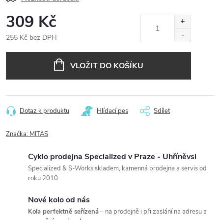
309 Kč
255 Kč bez DPH
Měrná
cena:
VLOŽIT DO KOŠÍKU
Dotaz k produktu
Hlídací pes
Sdílet
Značka:
MITAS
Cyklo prodejna Specialized v Praze - Uhříněvsi
Specialized & S-Works skladem, kamenná prodejna a servis od
roku 2010
Nové kolo od nás
Kola perfektně seřízená
– na prodejně i při zaslání na adresu a