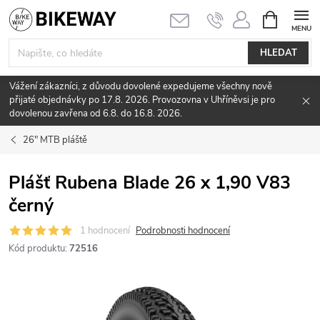
Přejít
NÁKUPNÍ
KOŠÍK
na
obsah
HLEDAT
Vážení zákazníci, z důvodu dovolené expedujeme všechny nově
přijaté objednávky po 17.8. 2026. Provozovna v Uhříněvsi je pro
dovolenou zavřena od 6.8. do 16.8. 2026.
26" MTB pláště
Plášť Rubena Blade 26 x 1,90 V83
černý
1 hodnocení
Podrobnosti hodnocení
Kód produktu:
72516