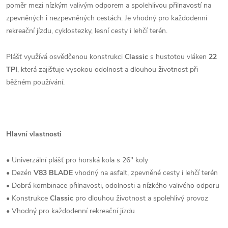
poměr mezi nízkým valivým odporem a spolehlivou přilnavostí na
zpevněných i nezpevněných cestách. Je vhodný pro každodenní
rekreační jízdu, cyklostezky, lesní cesty i lehčí terén.
Plášť využívá osvědčenou konstrukci
Classic
s hustotou vláken
22
TPI
, která zajišťuje vysokou odolnost a dlouhou životnost při
běžném používání.
Hlavní vlastnosti
• Univerzální plášť pro horská kola s 26" koly
• Dezén
V83 BLADE
vhodný na asfalt, zpevněné cesty i lehčí terén
• Dobrá kombinace přilnavosti, odolnosti a nízkého valivého odporu
• Konstrukce
Classic
pro dlouhou životnost a spolehlivý provoz
• Vhodný pro každodenní rekreační jízdu