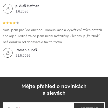
p. Aleš Hofman
1.6.2026
Volal jsem paní do obchodu komunikace a vysvětlení mých dotazů
spokojen. Jediné za co jsem nedal hvězdičky všechny je ,že zboží
než dorazilo od dodavatele tak to trvalo.
Roman Kubeš
31.5.2026
Mějte přehled o novinkách
a slevách
Z