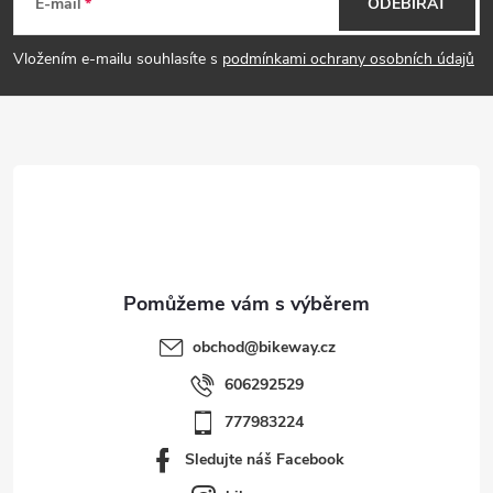
á
E-mail
ODEBÍRAT
p
Vložením e-mailu souhlasíte s
podmínkami ochrany osobních údajů
a
t
í
obchod
@
bikeway.cz
606292529
777983224
Sledujte náš Facebook