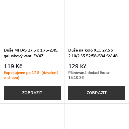
Duše MITAS 27,5 x 1,75-2,45,
Duše na kolo XLC 27.5 x
galuskový vent. FV47
2.10/2.35 52/58-584 SV 48
mm
119 Kč
129 Kč
Expedujeme po 17.8. (dovolená
Plánovaná dodací lhuta:
e-shopu)
15.10.26
ZOBRAZIT
ZOBRAZIT