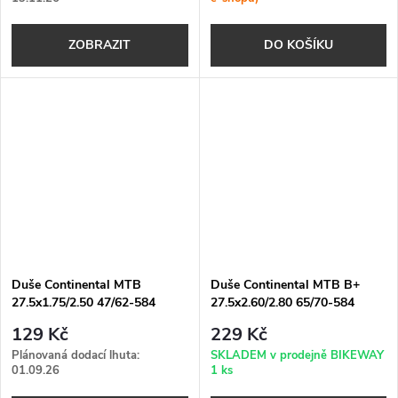
ZOBRAZIT
DO KOŠÍKU
Duše Continental MTB
Duše Continental MTB B+
27.5x1.75/2.50 47/62-584
27.5x2.60/2.80 65/70-584
galuskový v. 42 mm
galuskový v. 42 mm
129 Kč
229 Kč
Plánovaná dodací lhuta:
SKLADEM v prodejně BIKEWAY
01.09.26
1 ks