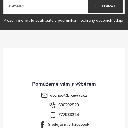
á
E-mail
ODEBÍRAT
p
Vložením e-mailu souhlasíte s
podmínkami ochrany osobních údajů
a
t
í
obchod
@
bikeway.cz
606292529
777983224
Sledujte náš Facebook