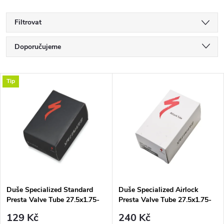
Filtrovat
Ř
Doporučujeme
a
Nejlevnější
V
Tip
Nejdražší
z
ý
Nejprodávanější
e
p
Abecedně
n
i
í
s
p
Duše Specialized Standard
Duše Specialized Airlock
Presta Valve Tube 27.5x1.75-
Presta Valve Tube 27.5x1.75-
p
2.4 galuskový v. 40 mm
2.4 galuskový v. 40 mm
r
129 Kč
240 Kč