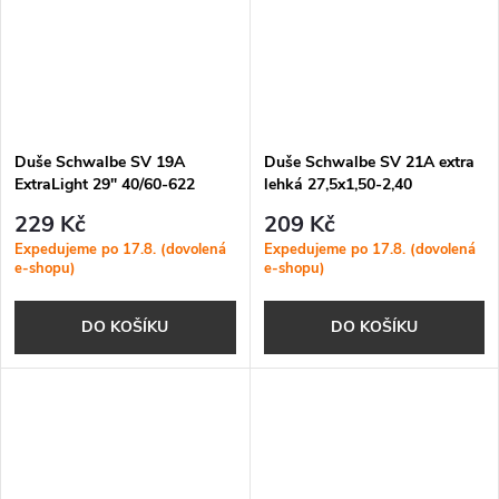
Duše Schwalbe SV 19A
Duše Schwalbe SV 21A extra
ExtraLight 29" 40/60-622
lehká 27,5x1,50-2,40
40mm galuskový v.
galuskový v. 40mm
229 Kč
209 Kč
Expedujeme po 17.8. (dovolená
Expedujeme po 17.8. (dovolená
e-shopu)
e-shopu)
DO KOŠÍKU
DO KOŠÍKU