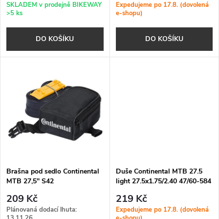
r
SKLADEM v prodejně BIKEWAY
Expedujeme po 17.8. (dovolená
>5 ks
e-shopu)
o
o
DO KOŠÍKU
DO KOŠÍKU
d
d
u
u
k
k
t
t
ů
ů
Brašna pod sedlo Continental
Duše Continental MTB 27.5
MTB 27,5" S42
light 27.5x1.75/2.40 47/60-584
galuskový v. 42mm
209 Kč
219 Kč
Plánovaná dodací lhuta:
Expedujeme po 17.8. (dovolená
13.11.26
e-shopu)