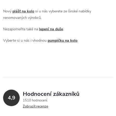
p
Nový
plášť na kolo
si u nás vyberete ze široké nabídky
i
renomovaných výrobců.
s
Nezapomeňte také na
lepení na duše
.
u
Vyberte si u nás i vhodnou
pumpičku na kolo
.
Hodnocení zákazníků
4,9
1510 hodnocení
Zobrazit recenze