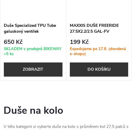
Duše Specialized TPU Tube
MAXXIS DUŠE FREERIDE
galuskový ventilek
27.5X2.2/2.5 GAL-FV
(EIB75109200)
650 Kč
199 Kč
SKLADEM v prodejně BIKEWAY
Expedujeme po 17.8. (dovolená
>5 ks
e-shopu)
ZOBRAZIT
DO KOŠÍKU
O
v
Duše na kolo
l
V této kategorii si vyberte duše na kolo s průměrem kol 27,5 palců s