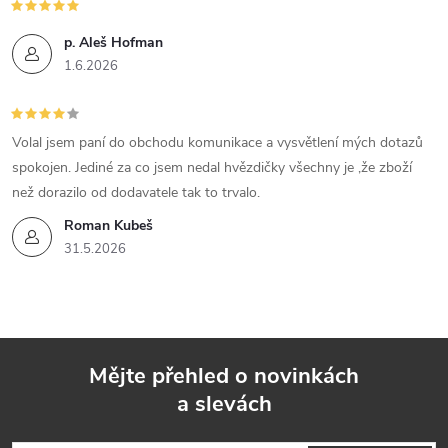
p. Aleš Hofman
1.6.2026
Volal jsem paní do obchodu komunikace a vysvětlení mých dotazů
spokojen. Jediné za co jsem nedal hvězdičky všechny je ,že zboží
než dorazilo od dodavatele tak to trvalo.
Roman Kubeš
31.5.2026
Mějte přehled o novinkách
a slevách
Z