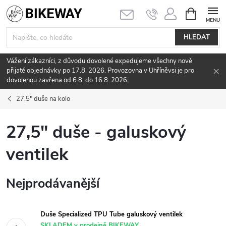
Přejít
NÁKUPNÍ
KOŠÍK
na
obsah
HLEDAT
Vážení zákazníci, z důvodu dovolené expedujeme všechny nově
přijaté objednávky po 17.8. 2026. Provozovna v Uhříněvsi je pro
dovolenou zavřena od 6.8. do 16.8. 2026.
27,5" duše na kolo
27,5" duše - galuskový
ventilek
Nejprodávanější
Duše Specialized TPU Tube galuskový ventilek
SKLADEM v prodejně BIKEWAY