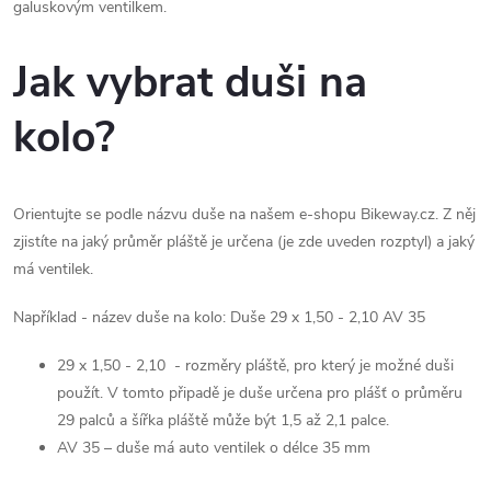
á
galuskovým ventilkem.
d
Jak vybrat duši na
a
kolo?
c
í
p
Orientujte se podle názvu duše na našem e-shopu Bikeway.cz. Z něj
zjistíte na jaký průměr pláště je určena (je zde uveden rozptyl) a jaký
r
má ventilek.
v
Například - název duše na kolo: Duše 29 x 1,50 - 2,10 AV 35
k
29 x 1,50 - 2,10 - rozměry pláště, pro který je možné duši
y
použít. V tomto připadě je duše určena pro plášť o průměru
29 palců a šířka pláště může být 1,5 až 2,1 palce.
v
AV 35 – duše má auto ventilek o délce 35 mm
ý