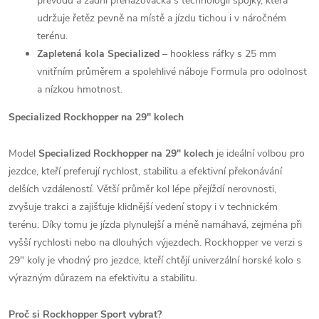
převodů a zadní přehazovačka s technologií spojky, která
udržuje řetěz pevně na místě a jízdu tichou i v náročném
terénu.
Zapletená kola Specialized
– hookless ráfky s 25 mm
vnitřním průměrem a spolehlivé náboje Formula pro odolnost
a nízkou hmotnost.
Specialized Rockhopper na 29" kolech
Model
Specialized Rockhopper na 29" kolech
je ideální volbou pro
jezdce, kteří preferují rychlost, stabilitu a efektivní překonávání
delších vzdáleností. Větší průměr kol lépe přejíždí nerovnosti,
zvyšuje trakci a zajišťuje klidnější vedení stopy i v technickém
terénu. Díky tomu je jízda plynulejší a méně namáhavá, zejména při
vyšší rychlosti nebo na dlouhých výjezdech. Rockhopper ve verzi s
29" koly je vhodný pro jezdce, kteří chtějí univerzální horské kolo s
výrazným důrazem na efektivitu a stabilitu.
Proč si Rockhopper Sport vybrat?