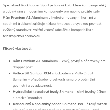
Specialized Rockhopper Sport je horské kolo, které kombinuje lehký
a odolný rám s moderními komponenty pro naplno prožité jízdy.
Rám
Premium A1 Aluminum
s hydroformovanými horními a
spodními trubkami zajišťuje nízkou hmotnost a vysokou pevnost,
zvýšený standover, vnitřní vedení kabeláže a kompatibilitu s
teleskopickou sedlovkou.
Klíčové vlastnosti:
Rám Premium A1 Aluminum
– lehký, pevný a připravený pro
dropper post.
Vidlice SR Suntour XCM
s lockoutem a Multi-Circuit
tlumením – přizpůsobeno velikosti rámu pro optimální
geometrii a ovladatelnost.
Hydraulické kotoučové brzdy Shimano
– silný brzdný účinek
s precizní modulací.
Jednoduchý a spolehlivý pohon Shimano 1x9
– široký rozsah