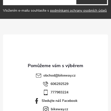
p
Vložením e-mailu souhlasíte s
podmínkami ochrany osobních údajů
a
t
í
obchod
@
bikeway.cz
606292529
777983224
Sledujte náš Facebook
bikeway.cz