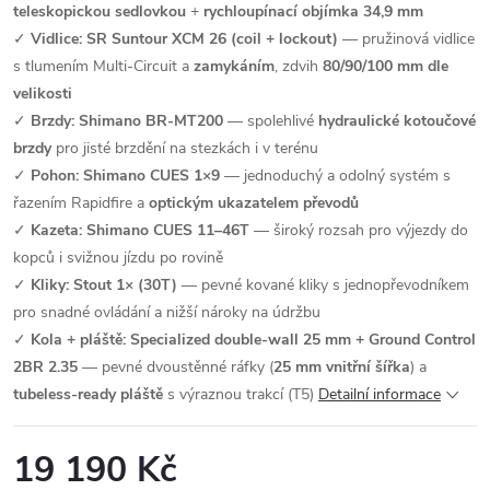
teleskopickou sedlovkou
+
rychloupínací objímka 34,9 mm
✓
Vidlice: SR Suntour XCM 26 (coil + lockout)
— pružinová vidlice
s tlumením Multi-Circuit a
zamykáním
, zdvih
80/90/100 mm dle
velikosti
✓
Brzdy: Shimano BR-MT200
— spolehlivé
hydraulické kotoučové
brzdy
pro jisté brzdění na stezkách i v terénu
✓
Pohon: Shimano CUES 1×9
— jednoduchý a odolný systém s
řazením Rapidfire a
optickým ukazatelem převodů
✓
Kazeta: Shimano CUES 11–46T
— široký rozsah pro výjezdy do
kopců i svižnou jízdu po rovině
✓
Kliky: Stout 1× (30T)
— pevné kované kliky s jednopřevodníkem
pro snadné ovládání a nižší nároky na údržbu
✓
Kola + pláště: Specialized double-wall 25 mm + Ground Control
2BR 2.35
— pevné dvoustěnné ráfky (
25 mm vnitřní šířka
) a
tubeless-ready pláště
s výraznou trakcí (T5)
Detailní informace
19 190 Kč