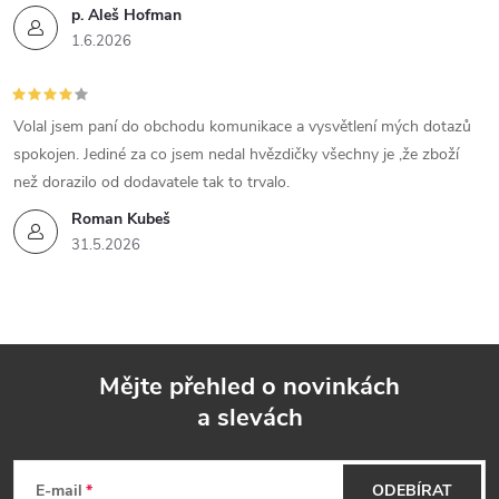
p. Aleš Hofman
1.6.2026
Volal jsem paní do obchodu komunikace a vysvětlení mých dotazů
spokojen. Jediné za co jsem nedal hvězdičky všechny je ,že zboží
než dorazilo od dodavatele tak to trvalo.
Roman Kubeš
31.5.2026
Mějte přehled o novinkách
a slevách
Z
á
E-mail
ODEBÍRAT