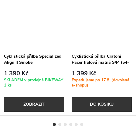
Cyklistická přilba Specialized
Cyklistická přilba Cratoni
Align II Smoke
Pacer fialová matná S/M (54-
58cm)
1 390 Kč
1 399 Kč
SKLADEM v prodejně BIKEWAY
Expedujeme po 17.8. (dovolená
1 ks
e-shopu)
ZOBRAZIT
DO KOŠÍKU