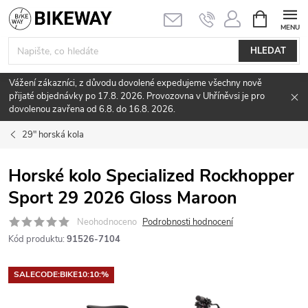
Přejít
NÁKUPNÍ
KOŠÍK
na
obsah
HLEDAT
Vážení zákazníci, z důvodu dovolené expedujeme všechny nově
přijaté objednávky po 17.8. 2026. Provozovna v Uhříněvsi je pro
dovolenou zavřena od 6.8. do 16.8. 2026.
29" horská kola
Horské kolo Specialized Rockhopper
Sport 29 2026 Gloss Maroon
Neohodnoceno
Podrobnosti hodnocení
Kód produktu:
91526-7104
SALECODE:BIKE10:10:%