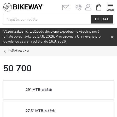
Přejít
NÁKUPNÍ
KOŠÍK
na
obsah
HLEDAT
Vážení zákazníci, z důvodu dovolené expedujeme všechny nově
přijaté objednávky po 17.8. 2026. Provozovna v Uhříněvsi je pro
dovolenou zavřena od 6.8. do 16.8. 2026.
Pláště na kolo
50 700
29" MTB pláště
27,5" MTB pláště