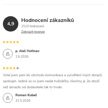
l
á
Hodnocení zákazníků
d
4,9
1510 hodnocení
a
Zobrazit recenze
c
í
p. Aleš Hofman
1.6.2026
p
r
Volal jsem paní do obchodu komunikace a vysvětlení mých dotazů
v
spokojen. Jediné za co jsem nedal hvězdičky všechny je ,že zboží
k
než dorazilo od dodavatele tak to trvalo.
Roman Kubeš
y
31.5.2026