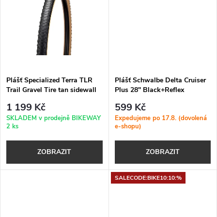
k
k
t
t
ů
ů
Plášť Specialized Terra TLR
Plášť Schwalbe Delta Cruiser
Trail Gravel Tire tan sidewall
Plus 28" Black+Reflex
1 199 Kč
599 Kč
SKLADEM v prodejně BIKEWAY
Expedujeme po 17.8. (dovolená
2 ks
e-shopu)
ZOBRAZIT
ZOBRAZIT
SALECODE:BIKE10:10:%