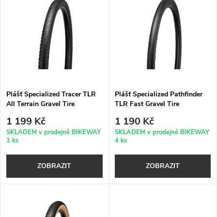
z
ý
Nejprodávanější
e
p
Abecedně
n
i
í
s
p
Plášť Specialized Tracer TLR
Plášť Specialized Pathfinder
All Terrain Gravel Tire
TLR Fast Gravel Tire
p
r
1 199 Kč
1 190 Kč
r
SKLADEM v prodejně BIKEWAY
SKLADEM v prodejně BIKEWAY
1 ks
4 ks
o
o
ZOBRAZIT
ZOBRAZIT
d
d
u
u