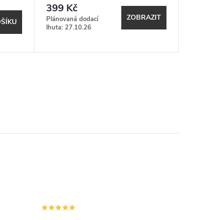
399 Kč
129 K
ZOBRAZIT
Plánovaná dodací
Expeduje
ŠÍKU
lhuta: 27.10.26
17.8. (do
shopu)