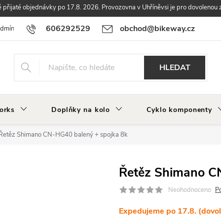
přijaté objednávky po 17.8. 2026. Provozovna v Uhříněvsi je pro dovolenou 
606292529
obchod@bikeway.cz
odmínky
Podmínky ochrany osobních údajů
Vrácení a reklamace zbo
HLEDAT
orks
Doplňky na kolo
Cyklo komponenty
Řetěz Shimano CN-HG40 balený + spojka 8k
Řetěz Shimano CN
Neohodnoceno
P
Expedujeme po 17.8. (dovo