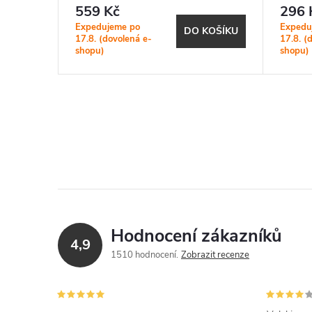
(neba
559 Kč
296 
Expedujeme po
Expedu
KOŠÍKU
DO KOŠÍKU
17.8. (dovolená e-
17.8. (
shopu)
shopu)
Hodnocení zákazníků
4,9
1510 hodnocení
Zobrazit recenze