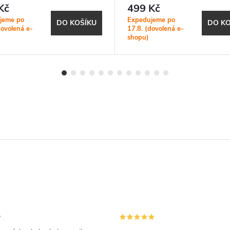
lený)
Kč
499 Kč
jeme po
Expedujeme po
DO KOŠÍKU
DO KO
dovolená e-
17.8. (dovolená e-
shopu)