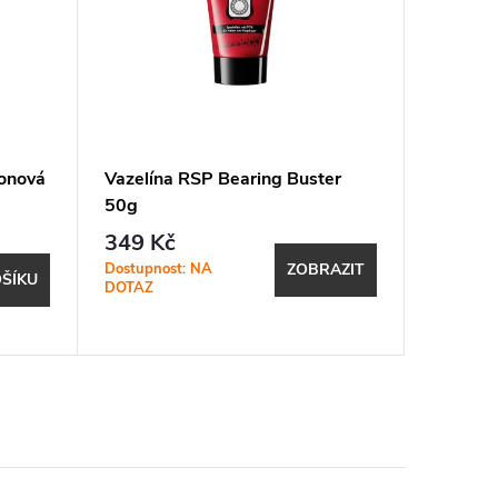
konová
Vazelína RSP Bearing Buster
Olej d
50g
Lube (2
349 Kč
319 K
Dostupnost: NA
Expeduje
ZOBRAZIT
ŠÍKU
DOTAZ
17.8. (do
shopu)