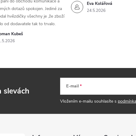
m paní do obchodu komunikace a
Eva Kolářová
 mých dotazů spokojen. Jediné za
24.5.2026
dal hvězdičky všechny je ,že zboží
lo od dodavatele tak to trvalo.
oman Kubeš
1.5.2026
E-mail
a slevách
Vložením e-mailu souhlasíte s
podmínka