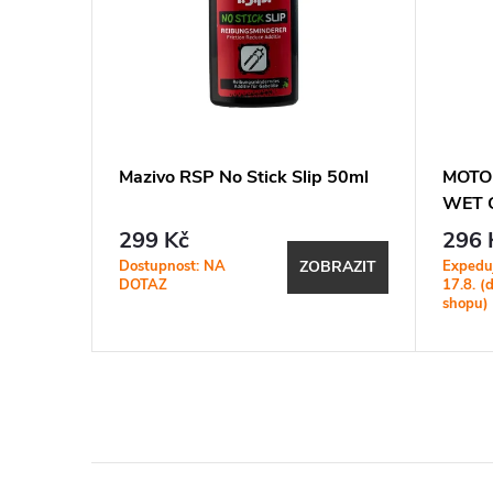
ATY'S
Mazivo RSP No Stick Slip 50ml
MOTO
WET 
SPREJ
299 Kč
296 
Dostupnost: NA
Expedu
ZOBRAZIT
BRAZIT
DOTAZ
17.8. (
shopu)