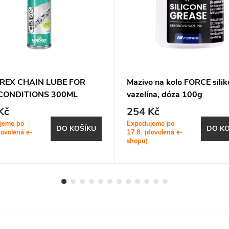
REX CHAIN LUBE FOR
Mazivo na kolo FORCE sili
CONDITIONS 300ML
vazelína, dóza 100g
 (308961)
Kč
254 Kč
jeme po
Expedujeme po
DO KOŠÍKU
DO KO
dovolená e-
17.8. (dovolená e-
shopu)