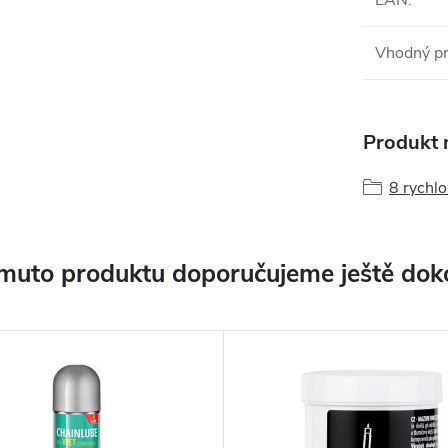
EAN
:
Vhodný pr
Produkt n
8 rychlo
muto produktu doporučujeme ještě dok