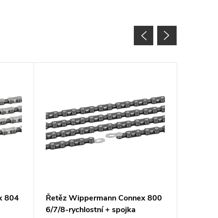
x 804
Řetěz Wippermann Connex 800
Řetěz F
6/7/8-rychlostní + spojka
kolo hn