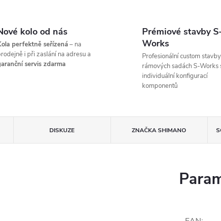
Nové kolo od nás
Prémiové stavby S
Works
ola perfektně seřízená
– na
rodejně i při zaslání na adresu a
Profesionální custom stavby
aranční servis zdarma
rámových sadách S-Works 
individuální konfigurací
komponentů
DISKUZE
ZNAČKA
SHIMANO
S
Param