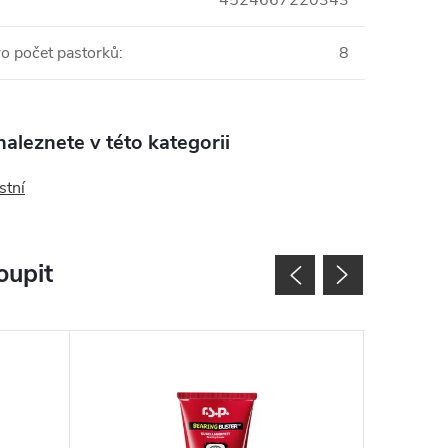
4524667220343
o počet pastorků
:
8
aleznete v této kategorii
stní
oupit