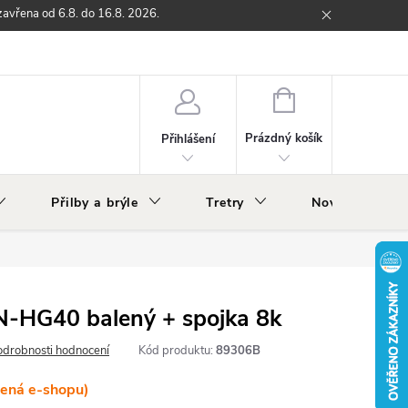
zavřena od 6.8. do 16.8. 2026.
ží
Zpětný odběr elektrozařízení s ukončenou životností
O nás
NÁKUPNÍ
KOŠÍK
Prázdný košík
Přihlášení
Přilby a brýle
Tretry
Nově v nabídc
-HG40 balený + spojka 8k
odrobnosti hodnocení
Kód produktu:
89306B
lená e-shopu)