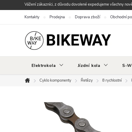
Přejít
Vážení zákazníci, z důvodu dovolené expedujeme všechny nově 
na
Kontakty
Prodejna
Doprava zboží
Obchodní p
obsah
Elektrokola
Jízdní kola
S-W
Cyklo komponenty
Řetězy
8 rychlostní
Domů