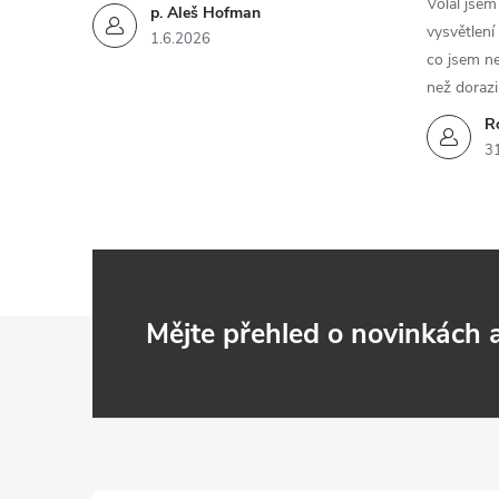
Volal jse
p. Aleš Hofman
vysvětlení
1.6.2026
co jsem ne
než dorazi
R
3
Z
Mějte přehled o novinkách
á
p