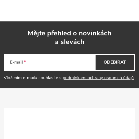
Mějte přehled o novinkách
a slevách
Z
á
E-mail
ODEBÍRAT
p
Vložením e-mailu souhlasíte s
podmínkami ochrany osobních údajů
a
t
í