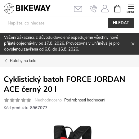
Přejít
NÁKUPNÍ
KOŠÍK
na
obsah
HLEDAT
Vážení zákazníci, z důvodu dovolené expedujeme všechny nově
přijaté objednávky po 17.8. 2026. Provozovna v Uhříněvsi je pro
dovolenou zavřena od 6.8. do 16.8. 2026.
Batohy na kolo
Cyklistický batoh FORCE JORDAN
ACE černý 20 l
Neohodnoceno
Podrobnosti hodnocení
Kód produktu:
8967077