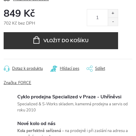
849 Kč
702 Kč bez DPH
Měrná
cena:
VLOŽIT DO KOŠÍKU
Dotaz k produktu
Hlídací pes
Sdílet
Značka:
FORCE
Cyklo prodejna Specialized v Praze - Uhříněvsi
Specialized & S-Works skladem, kamenná prodejna a servis od
roku 2010
Nové kolo od nás
Kola perfektně seřízená
– na prodejně i při zaslání na adresu a