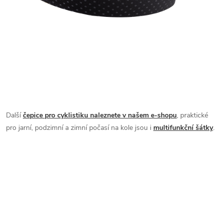
Další
čepice pro cyklistiku naleznete v našem e-shopu
, praktické
pro jarní, podzimní a zimní počasí na kole jsou i
multifunkční šátky
.