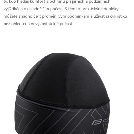
ty, kdo hledají komfort a ochranu při jarních a podzimních
vyjížďkách v chladnějším počasí. S těmito praktickými doplňky
můžete snadno čelit proměnlivým podmínkám a užívat si cyklistiku
bez ohledu na nevyzpytatelné počasí.