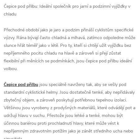
Čepice pod přilbu: Ideální společník pro jarní a podzimní vyjížďky v
chladu
Přechodné období jako je jaro a podzim přináší cyklistům specifické
výzvy. Rána bývají často chladná a mlhavá, zatímco odpoledne může
slunce hřát téměř jako v létě. Pro ty, kteří si chtějí užít vyjížďku bez
nepříjemného pocitu chladu na hlavě a zároveň si přejí zůstat
flexibilní při měnících se podmínkách, jsou čepice pod přilbu ideální
volbou.
Čepice pod přilbu
jsou speciálně navrženy tak, aby se vešly pod
standardní cyklistické helmy. Jsou dostatečně tenké, aby nepřidávaly
zbytečný objem, a zároveň poskytují potřebnou tepelnou izolaci.
Většinou jsou vyrobeny z prodyšných materiálů, které odvádějí pot a
udržují hlavu v suchu. Přestože jsou lehké a tenké, mohou být
účinnou bariérou proti prochladnutí hlavy, které může vést k
nepříjemným zdravotním potížím jako je zánět středního ucha nebo
sinusitida.