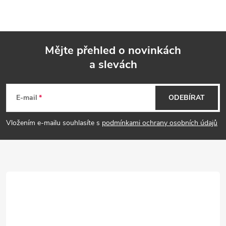
Mějte přehled o novinkách
a slevách
Z
á
E-mail
ODEBÍRAT
p
Vložením e-mailu souhlasíte s
podmínkami ochrany osobních údajů
a
t
í