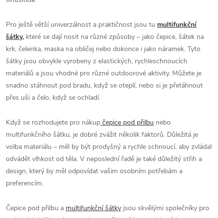
Pro ještě větší univerzálnost a praktičnost jsou tu
multifunkční
šátky,
které se dají nosit na různé způsoby – jako čepice, šátek na
krk, čelenka, maska na obličej nebo dokonce i jako náramek. Tyto
šátky jsou obvykle vyrobeny z elastických, rychleschnoucích
materiálů a jsou vhodné pro různé outdoorové aktivity. Můžete je
snadno stáhnout pod bradu, když se oteplí, nebo si je přetáhnout
přes uši a čelo, když se ochladí.
Když se rozhodujete pro nákup
čepice pod přilbu
nebo
multifunkčního šátku, je dobré zvážit několik faktorů. Důležitá je
volba materiálu – měl by být prodyšný a rychle schnoucí, aby zvládal
odvádět vlhkost od těla. V neposlední řadě je také důležitý střih a
design, který by měl odpovídat vašim osobním potřebám a
preferencím.
Čepice pod přilbu a
multifunkční šátky
jsou skvělými společníky pro