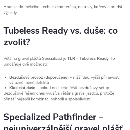
Hodí se do měkčího, technického terénu, na traily, kořeny a prudší
výjezdy.
Tubeless Ready vs. duše: co
zvolit?
Většina gravel plášťů Specialized je
TLR – Tubeless Ready
. To
umožňuje dvě možnosti:
Bezdušový provoz (doporučeno)
– nižší tlak, vyšší přilnavost,
výrazně méně defektů
Klasická duše
– pokud nechcete řešit bezdušový setup
Bezdušové řešení dnes využívá většina gravel jezdců, protože
přináší nejlepší kombinaci pohodlí a spolehlivosti.
Specialized Pathfinder –
nejuniverzálnější gravel plášť