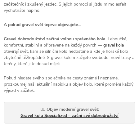
začátečník i zkušený jezdec. S jejich pomocí si jízdu mimo asfalt
vychutnáte naplno.
A pokud gravel svět teprve objevujete…
Gravel dobrodružství začíná volbou správného kola.
Lehoučké,
komfortní, stabilní a připravené na každý povrch —
gravel kola
otevírají svět, kam se silniční kolo nedostane a kde je horské kolo
zbytečně těžkopádné. S gravel kolem zažijete svobodu, nové trasy a
terény, které jste dosud míjeli.
Pokud hledáte svého společníka na cesty známé i neznámé,
prozkoumej naši aktuální nabídku a objev kolo, které promění každý
výjezd v zážitek.
🚴‍♂️ Objev moderní gravel svět:
Gravel kola Specialized – začni své dobrodružství