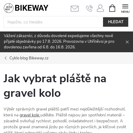
Přejít
NÁKUPNÍ
KOŠÍK
na
obsah
HLEDAT
Vážení zákazníci, z důvodu dovolené expedujeme všechny nově
přijaté objednávky po 17.8. 2026. Provozovna v Uhříněvsi je pro
dovolenou zavřena od 6.8. do 16.8. 2026.
Cyklo blog Bikeway.cz
Jak vybrat pláště na
gravel kolo
Výběr správných gravel plášťů patří mezi nejdůležitější rozhodnutí,
která na
gravel kole
uděláte. Pláště nejsou jen spotřební materiál –
zásadně ovlivňují rychlost, pohodlí, ovladatelnost i bezpečnost. A
protože gravel znamená jízdu po různých površích, je klíčové zvolit
plášť, který odpovídá vašemu stylu jízdy i terénu.