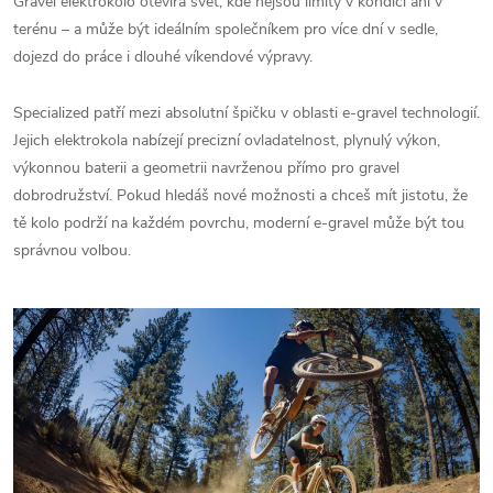
Gravel elektrokolo otevírá svět, kde nejsou limity v kondici ani v
terénu – a může být ideálním společníkem pro více dní v sedle,
dojezd do práce i dlouhé víkendové výpravy.
Specialized patří mezi absolutní špičku v oblasti e-gravel technologií.
Jejich elektrokola nabízejí precizní ovladatelnost, plynulý výkon,
výkonnou baterii a geometrii navrženou přímo pro gravel
dobrodružství. Pokud hledáš nové možnosti a chceš mít jistotu, že
tě kolo podrží na každém povrchu, moderní e-gravel může být tou
správnou volbou.