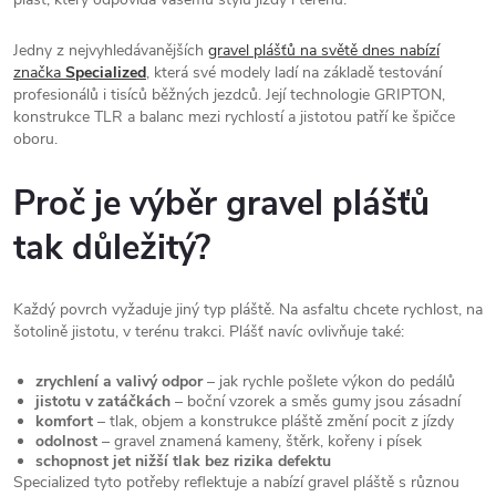
Jedny z nejvyhledávanějších
gravel plášťů na světě dnes nabízí
značka
Specialized
, která své modely ladí na základě testování
profesionálů i tisíců běžných jezdců. Její technologie GRIPTON,
konstrukce TLR a balanc mezi rychlostí a jistotou patří ke špičce
oboru.
Proč je výběr gravel plášťů
tak důležitý?
Každý povrch vyžaduje jiný typ pláště. Na asfaltu chcete rychlost, na
šotolině jistotu, v terénu trakci. Plášť navíc ovlivňuje také:
zrychlení a valivý odpor
– jak rychle pošlete výkon do pedálů
jistotu v zatáčkách
– boční vzorek a směs gumy jsou zásadní
komfort
– tlak, objem a konstrukce pláště změní pocit z jízdy
odolnost
– gravel znamená kameny, štěrk, kořeny i písek
schopnost jet nižší tlak bez rizika defektu
Specialized tyto potřeby reflektuje a nabízí gravel pláště s různou