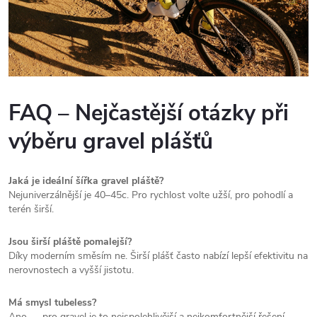
FAQ – Nejčastější otázky při
výběru gravel plášťů
Jaká je ideální šířka gravel pláště?
Nejuniverzálnější je 40–45c. Pro rychlost volte užší, pro pohodlí a
terén širší.
Jsou širší pláště pomalejší?
Díky moderním směsím ne. Širší plášť často nabízí lepší efektivitu na
nerovnostech a vyšší jistotu.
Má smysl tubeless?
Ano — pro gravel je to nejspolehlivější a nejkomfortnější řešení.