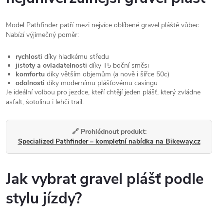
Model Pathfinder patří mezi nejvíce oblíbené gravel pláště vůbec.
Nabízí výjimečný poměr:
rychlosti
díky hladkému středu
jistoty a ovladatelnosti
díky T5 boční směsi
komfortu
díky větším objemům (a nově i šířce 50c)
odolnosti
díky modernímu plášťovému casingu
Je ideální volbou pro jezdce, kteří chtějí jeden plášť, který zvládne
asfalt, šotolinu i lehčí trail.
🔗 Prohlédnout produkt:
Specialized Pathfinder – kompletní nabídka na Bikeway.cz
Jak vybrat gravel plášť podle
stylu jízdy?