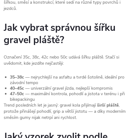
šířkou, směsí a konstrukcí, které sedí na různé typy povrchů i
jezdců.
Jak vybrat správnou šířku
gravel pláště?
Označení 35c, 38c, 42c nebo 50c udává šířku pláště. Stačí si
uvědomit, kde jezdíte nejčastěji:
35–38c
— nejrychlejší na asfaltu a tvrdé šotolině, ideální pro
závodní tempo
40–45c
— univerzální gravel jízda, nejlepší kompromis
47–50c
— maximální kontrola, pohodlí a jistota v terénu i při
bikepackingu
Trend posledních let je jasný: gravel kola přijímají
širší pláště
,
protože přinášejí pohodlí, grip a větší jistotu — a díky moderním
směsím gumy nijak netrpí ani rychlost.
Jaký vzorek zvolit podle