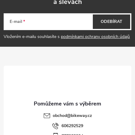
a slevách
Z
á
E-mail
ODEBÍRAT
p
Vložením e-mailu souhlasíte s
podmínkami ochrany osobních údajů
a
t
í
obchod
@
bikeway.cz
606292529