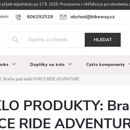
přijaté objednávky po 17.8. 2026. Provozovna v Uhříněvsi je pro dovolenou 
606292529
obchod@bikeway.cz
odmínky
Podmínky ochrany osobních údajů
Vrácení a reklamace zbo
HLEDAT
orks
Doplňky na kolo
Cyklo komponenty
 Brašny pod sedlo FORCE RIDE ADVENTURE
LO PRODUKTY: Bra
RCE RIDE ADVENTU