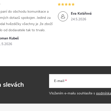
m paní do obchodu komunikace a
Eva Kolářová
 mých dotazů spokojen. Jediné za
24.5.2026
dal hvězdičky všechny je ,že zboží
lo od dodavatele tak to trvalo.
oman Kubeš
1.5.2026
E-mail
a slevách
Vložením e-mailu souhlasíte s
podmínka