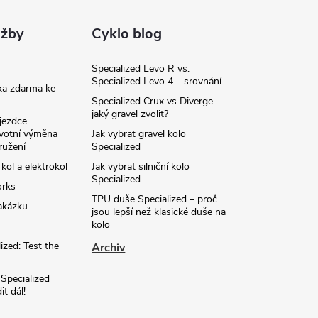
užby
Cyklo blog
Specialized Levo R vs.
Specialized Levo 4 – srovnání
ka zdarma ke
Specialized Crux vs Diverge –
jaký gravel zvolit?
jezdce
ivotní výměna
Jak vybrat gravel kolo
ružení
Specialized
 kol a elektrokol
Jak vybrat silniční kolo
Specialized
orks
TPU duše Specialized – proč
akázku
jsou lepší než klasické duše na
kolo
ized: Test the
Archiv
 Specialized
t dál!