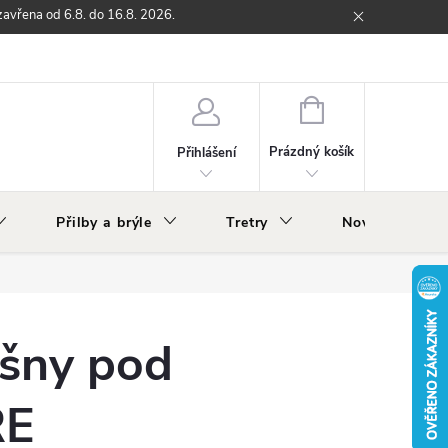
zavřena od 6.8. do 16.8. 2026.
ží
Zpětný odběr elektrozařízení s ukončenou životností
O nás
NÁKUPNÍ
KOŠÍK
Prázdný košík
Přihlášení
Přilby a brýle
Tretry
Nově v nabídc
šny pod
RE