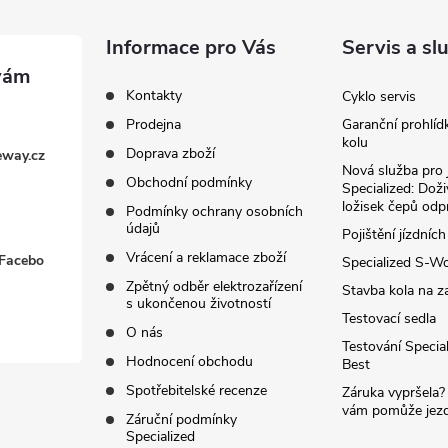
Informace pro Vás
Servis a sl
Kontakty
Cyklo servis
Prodejna
Garanční prohlíd
kolu
Doprava zboží
eway.cz
Nová služba pro 
Obchodní podmínky
Specialized: Dož
ložisek čepů odp
Podmínky ochrany osobních
údajů
Pojištění jízdních
Vrácení a reklamace zboží
 Facebo
Specialized S-W
Zpětný odběr elektrozařízení
Stavba kola na z
s ukončenou životností
Testovací sedla
O nás
Testování Special
Hodnocení obchodu
Best
Spotřebitelské recenze
Záruka vypršela?
vám pomůže jezdi
Záruční podmínky
Specialized