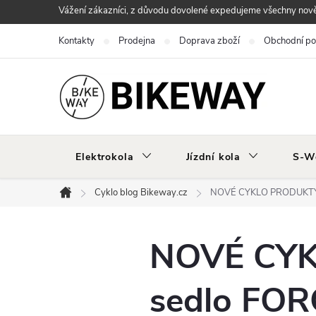
Přejít
Vážení zákazníci, z důvodu dovolené expedujeme všechny nově 
na
Kontakty
Prodejna
Doprava zboží
Obchodní p
obsah
Elektrokola
Jízdní kola
S-W
Cyklo blog Bikeway.cz
NOVÉ CYKLO PRODUKTY:
Domů
NOVÉ CYK
sedlo FO