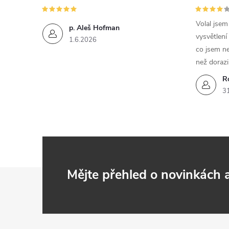
Volal jse
p. Aleš Hofman
vysvětlení
1.6.2026
co jsem ne
než dorazi
R
3
Z
Mějte přehled o novinkách
á