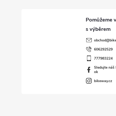
p
a
t
í
obchod
@
bik
606292529
777983224
Sledujte náš
ok
bikeway.cz