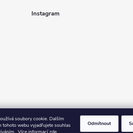
Instagram
oužívá soubory cookie. Dalším
Odmítnout
S
 tohoto webu vyjadřujete souhlas
žíváním.. Více informací
zde
.