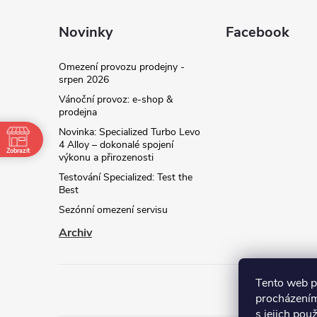
Novinky
Facebook
Omezení provozu prodejny -
srpen 2026
Vánoční provoz: e‑shop &
prodejna
Novinka: Specialized Turbo Levo
4 Alloy – dokonalé spojení
Zobrazit
výkonu a přirozenosti
Testování Specialized: Test the
Best
Sezónní omezení servisu
Archiv
Tento web p
procházením
kt
s jejich pou