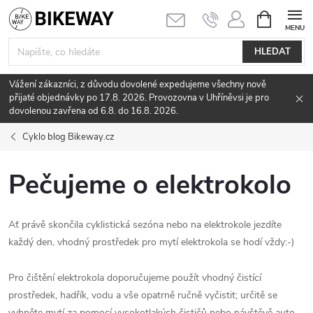
Přejít
NÁKUPNÍ
KOŠÍK
na
obsah
HLEDAT
Vážení zákazníci, z důvodu dovolené expedujeme všechny nově
přijaté objednávky po 17.8. 2026. Provozovna v Uhříněvsi je pro
dovolenou zavřena od 6.8. do 16.8. 2026.
Cyklo blog Bikeway.cz
Pečujeme o elektrokolo
Ať právě skončila cyklistická sezóna nebo na elektrokole jezdíte
každý den, vhodný prostředek pro mytí elektrokola se hodí vždy:-)
Pro čištění elektrokola doporučujeme použít vhodný čistící
prostředek, hadřík, vodu a vše opatrně ručně vyčistit; určitě se
vyhněte mytí za pomocí vysokotlakých čističů nebo návštěvě auto-